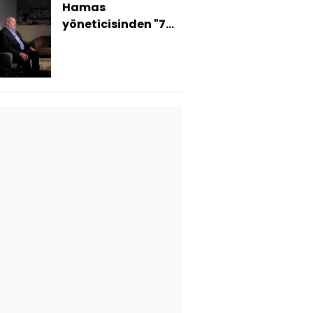
Hamas
yöneticisinden "7
Ekim" açıklaması