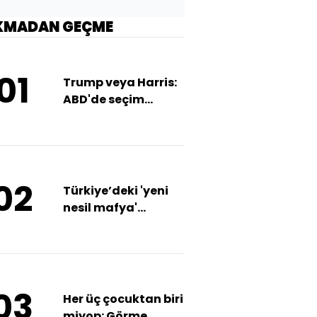
KMADAN GEÇME
01
Trump veya Harris:
ABD'de seçim
anketlerinde kim
önde?
02
Türkiye’deki 'yeni
nesil mafya'
hakkında neler
biliniyor?
03
Her üç çocuktan biri
miyop: Görme