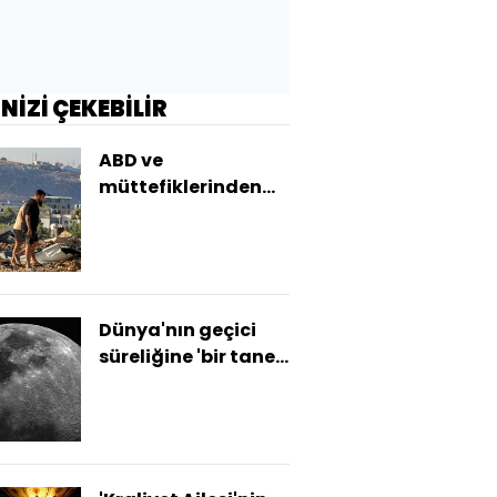
İNİZİ ÇEKEBİLİR
ABD ve
müttefiklerinden
Lübnan'da 21
günlük acil ateşkes
çağrısı
Dünya'nın geçici
süreliğine 'bir tane
daha Ay'ı olacak'