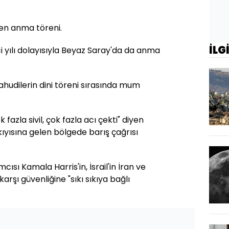
en anma töreni.
İLG
nci yılı dolayısıyla Beyaz Saray'da da anma
hudilerin dini töreni sırasında mum
 fazla sivil, çok fazla acı çekti" diyen
ıyısına gelen bölgede barış çağrısı
cısı Kamala Harris'in, İsrail'in İran ve
arşı güvenliğine "sıkı sıkıya bağlı