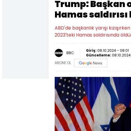
Trump: Başkan o
Hamas saldırısı
ABD'de başkanlık yarışı kızışırk
2023'teki Hamas saldırısında öldürü
Giriş:
08.10.2024 - 08:01
BBC
Güncelleme:
08.10.2024
ABONE OL