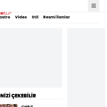
astro
Video
Stil
Resmi İlanlar
İNİZİ ÇEKEBİLİR
CHP il