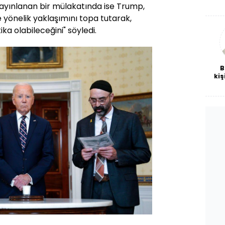
De
ayınlanan bir mülakatında ise Trump,
haf
e yönelik yaklaşımını topa tutarak,
a
bl
tika olabileceğini" söyledi.
B
kiş