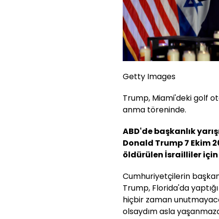
Getty Images
Trump, Miami'deki golf ot
anma töreninde.
ABD'de başkanlık yarış
Donald Trump 7 Ekim 2
öldürülen İsrailliler i
Cumhuriyetçilerin başkan
Trump, Florida'da yaptı
hiçbir zaman unutmayacağ
olsaydım asla yaşanmazdı