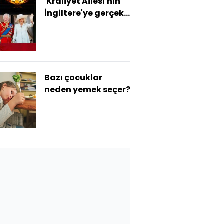
'Kraliyet Ailesi'nin
İngiltere'ye gerçek
maliyeti yılda 510
milyon sterlin'
Bazı çocuklar
neden yemek seçer?