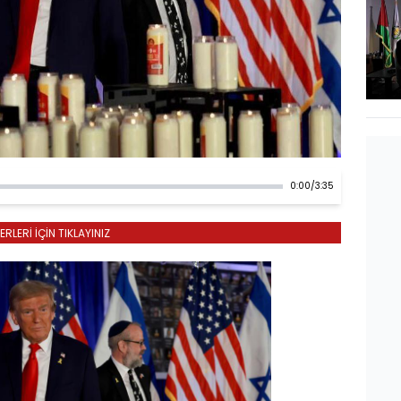
0:00
/
3:35
LERİ İÇİN TIKLAYINIZ