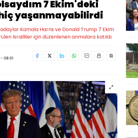
lsaydım 7 Ekim'deki
 hiç yaşanmayabilirdi
en adaylar Kamala Harris ve Donald Trump 7 Ekim
len İsrailliler için düzenlenen anmalara katıldı.
 - 08:01