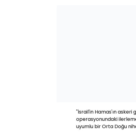
"İsrail'in Hamas'ın asker
operasyonundaki ilerleme
uyumlu bir Orta Doğu nih