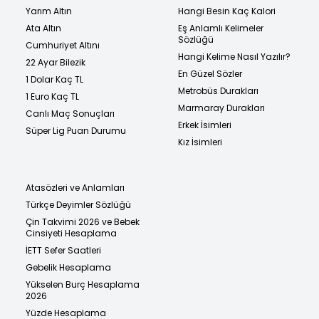
Yarım Altın
Hangi Besin Kaç Kalori
Ata Altın
Eş Anlamlı Kelimeler
Sözlüğü
Cumhuriyet Altını
Hangi Kelime Nasıl Yazılır?
22 Ayar Bilezik
En Güzel Sözler
1 Dolar Kaç TL
Metrobüs Durakları
1 Euro Kaç TL
Marmaray Durakları
Canlı Maç Sonuçları
Erkek İsimleri
Süper Lig Puan Durumu
Kız İsimleri
Atasözleri ve Anlamları
Türkçe Deyimler Sözlüğü
Çin Takvimi 2026 ve Bebek
Cinsiyeti Hesaplama
İETT Sefer Saatleri
Gebelik Hesaplama
Yükselen Burç Hesaplama
2026
Yüzde Hesaplama