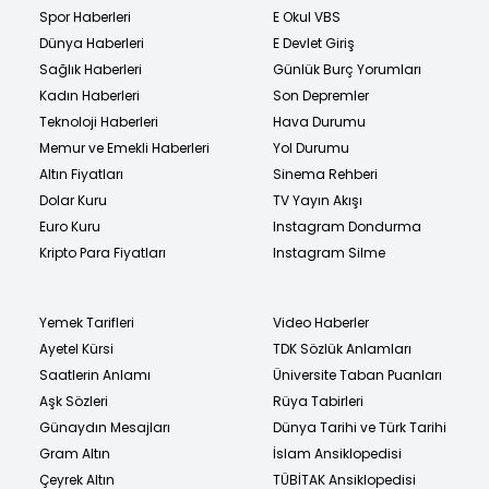
Spor Haberleri
E Okul VBS
Dünya Haberleri
E Devlet Giriş
Sağlık Haberleri
Günlük Burç Yorumları
Kadın Haberleri
Son Depremler
Teknoloji Haberleri
Hava Durumu
Memur ve Emekli Haberleri
Yol Durumu
Altın Fiyatları
Sinema Rehberi
Dolar Kuru
TV Yayın Akışı
Euro Kuru
Instagram Dondurma
Kripto Para Fiyatları
Instagram Silme
Yemek Tarifleri
Video Haberler
Ayetel Kürsi
TDK Sözlük Anlamları
Saatlerin Anlamı
Üniversite Taban Puanları
Aşk Sözleri
Rüya Tabirleri
Günaydın Mesajları
Dünya Tarihi ve Türk Tarihi
Gram Altın
İslam Ansiklopedisi
Çeyrek Altın
TÜBİTAK Ansiklopedisi