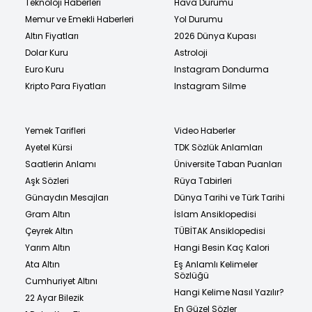
Teknoloji Haberleri
Hava Durumu
Memur ve Emekli Haberleri
Yol Durumu
Altın Fiyatları
2026 Dünya Kupası
Dolar Kuru
Astroloji
Euro Kuru
Instagram Dondurma
Kripto Para Fiyatları
Instagram Silme
Yemek Tarifleri
Video Haberler
Ayetel Kürsi
TDK Sözlük Anlamları
Saatlerin Anlamı
Üniversite Taban Puanları
Aşk Sözleri
Rüya Tabirleri
Günaydın Mesajları
Dünya Tarihi ve Türk Tarihi
Gram Altın
İslam Ansiklopedisi
Çeyrek Altın
TÜBİTAK Ansiklopedisi
Yarım Altın
Hangi Besin Kaç Kalori
Ata Altın
Eş Anlamlı Kelimeler
Sözlüğü
Cumhuriyet Altını
Hangi Kelime Nasıl Yazılır?
22 Ayar Bilezik
En Güzel Sözler