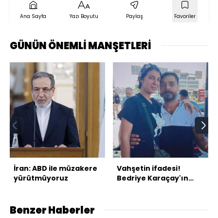
Ana Sayfa
Yazı Boyutu
Paylaş
Favoriler
GÜNÜN ÖNEMLİ MANŞETLERİ
İran: ABD ile müzakere
Vahşetin ifadesi!
yürütmüyoruz
Bedriye Karaçay'ın
katilinden kan
donduran itiraf!
Benzer Haberler