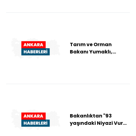
Tarım ve Orman
Bakanı Yumaklı,
orman
yangınlarındaki son
durumu paylaştı:
Bakanlıktan "93
yaşındaki Niyazi Vural
yardım bekliyor"