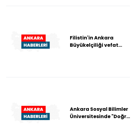
Filistin'in Ankara
Büyükelçiliği vefat
eden Ebu Ceyş için
taziyeleri kabul...
Ankara Sosyal Bilimler
Üniversitesinde "Doğru
Tercih Buluşması"
programı dü...