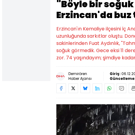
"Böyle bir soğu
Erzincan'da buz 
Erzincan'ın Kemaliye ilçesini İç 
uzunluğunda sarkıtlar oluştu. Don
sakinlerinden Fuat Aydınlık, "Ta
soğuk görmedik. Gece eksi 11 dere
zor. 74 yaşındayım; şimdiye kada
Demirören
Giriş:
06.12.2
Haber Ajansı
Güncelleme