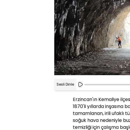
Sesli Dinle
Erzincan'ın Kemaliye ilç
1870'li yıllarda inşasına 
tamamlanan, irili ufaklı t
soğuk hava nedeniyle buz
temizliği için çalışma başla