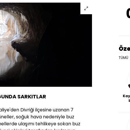
Öze
TÜMÜ
ĞUNDA SARKITLAR
Kay
De
liye'den Divriği ilçesine uzanan 7
haf
a
tüneller, soğuk hava nedeniyle buz
bl
ünellerde ulaşımı tehlikeye sokan buz