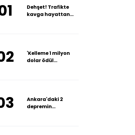
01
Dehşet! Trafikte
kavga hayattan
kopardı!
02
'Kelleme 1 milyon
dolar ödül
koymuşlar'
demişti... 13 gün
arayla 2. saldırı!
03
Ankara'daki 2
depremin
ardından... Prof. Dr.
Görür'den
Başkent'e kritik