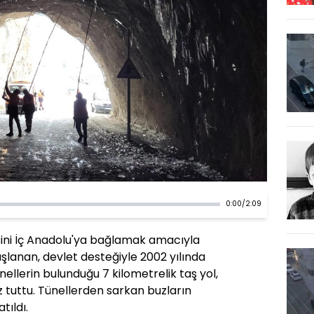
0:00
/
2:09
esini İç Anadolu'ya bağlamak amacıyla
başlanan, devlet desteğiyle 2002 yılında
ünellerin bulunduğu 7 kilometrelik taş yol,
 tuttu. Tünellerden sarkan buzların
tıldı.