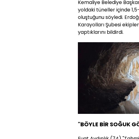
Kemaliye Belediye Başka
yoldaki tüneller içinde 1
oluştuğunu söyledi. Erdoğ
Karayolları Şubesi ekipler
yaptıklarını bildirdi.
"BÖYLE BİR SOĞUK G
Fuat Aydınlık (74) "Tah