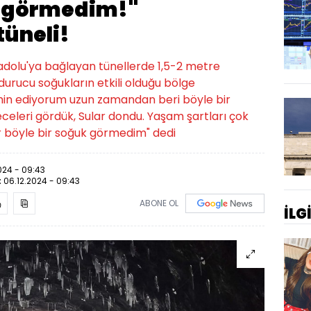
k görmedim!"
tüneli!
Anadolu'ya bağlayan tünellerde 1,5-2 metre
durucu soğukların etkili olduğu bölge
hmin ediyorum uzun zamandan beri böyle bir
celeri gördük, Sular dondu. Yaşam şartları çok
r böyle bir soğuk görmedim" dedi
024 - 09:43
:
06.12.2024 - 09:43
ABONE OL
İLG