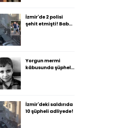
İzmir'de 2 polisi
şehit etmişti! Baba
ile atış talimi!
Yorgun mermi
kâbusunda şüpheli
yakalandı!
İzmir'deki saldırıda
10 şüpheli adliyede!