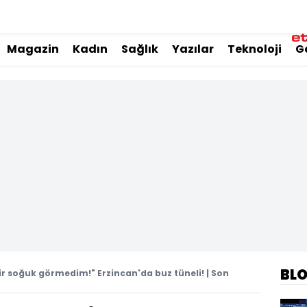
Magazin
Kadın
Sağlık
Yazılar
Teknoloji
G
BL
ir soğuk görmedim!" Erzincan'da buz tüneli! | Son