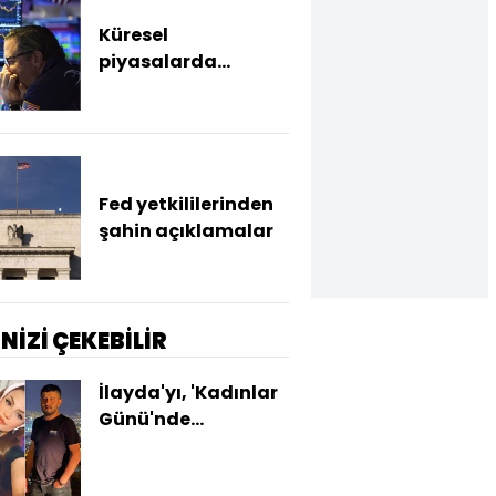
Küresel
piyasalarda
Hürmüz soruları
Fed yetkililerinden
şahin açıklamalar
İNİZİ ÇEKEBİLİR
İlayda'yı, 'Kadınlar
Günü'nde
katletmişti... Bank
cinayetinde karar!