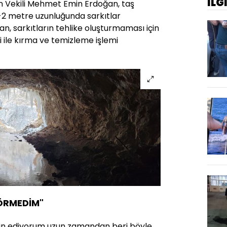
İLG
n Vekili Mehmet Emin Erdoğan, taş
,5-2 metre uzunluğunda sarkıtlar
an, sarkıtların tehlike oluşturmaması için
i ile kırma ve temizleme işlemi
ÖRMEDİM"
min ediyorum uzun zamandan beri böyle