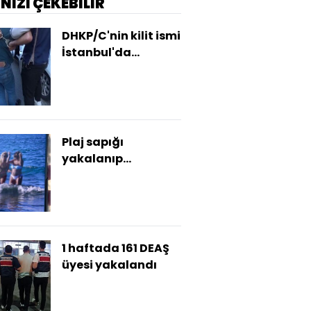
İNİZİ ÇEKEBİLİR
DHKP/C'nin kilit ismi
İstanbul'da
yakalandı
Plaj sapığı
yakalanıp
tutuklandı!
1 haftada 161 DEAŞ
üyesi yakalandı