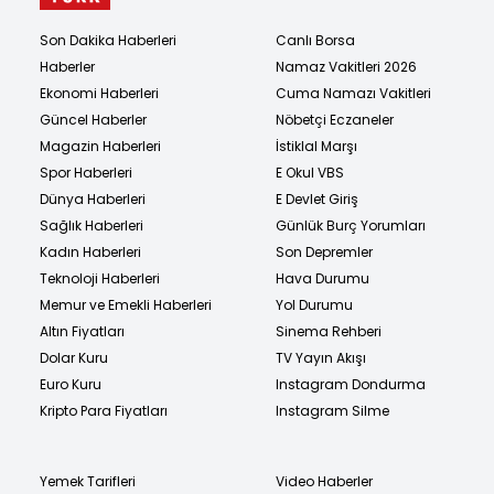
Son Dakika Haberleri
Canlı Borsa
Haberler
Namaz Vakitleri 2026
Ekonomi Haberleri
Cuma Namazı Vakitleri
Güncel Haberler
Nöbetçi Eczaneler
Magazin Haberleri
İstiklal Marşı
Spor Haberleri
E Okul VBS
Dünya Haberleri
E Devlet Giriş
Sağlık Haberleri
Günlük Burç Yorumları
Kadın Haberleri
Son Depremler
Teknoloji Haberleri
Hava Durumu
Memur ve Emekli Haberleri
Yol Durumu
Altın Fiyatları
Sinema Rehberi
Dolar Kuru
TV Yayın Akışı
Euro Kuru
Instagram Dondurma
Kripto Para Fiyatları
Instagram Silme
Yemek Tarifleri
Video Haberler