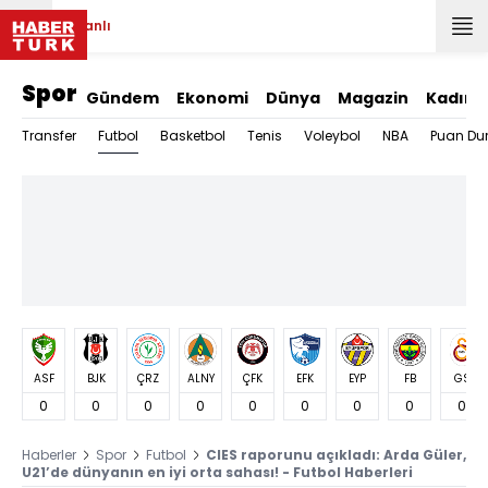
Canlı
Spor
Gündem
Ekonomi
Dünya
Magazin
Kadın
Futbol
Transfer
Basketbol
Tenis
Voleybol
NBA
Puan Du
ASF
BJK
ÇRZ
ALNY
ÇFK
EFK
EYP
FB
GS
0
0
0
0
0
0
0
0
0
Haberler
Spor
Futbol
CIES raporunu açıkladı: Arda Güler,
U21’de dünyanın en iyi orta sahası! - Futbol Haberleri