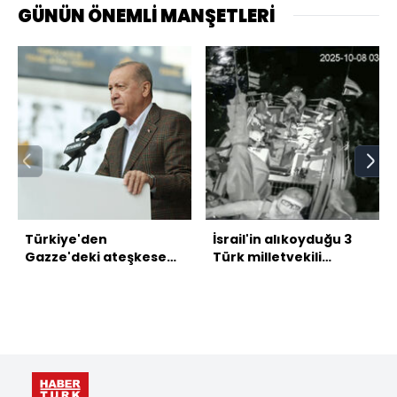
GÜNÜN ÖNEMLİ MANŞETLERİ
Türkiye'den
İsrail'in alıkoyduğu 3
Gazze'deki ateşkese
Türk milletvekili
ilişkin açıklama
serbest