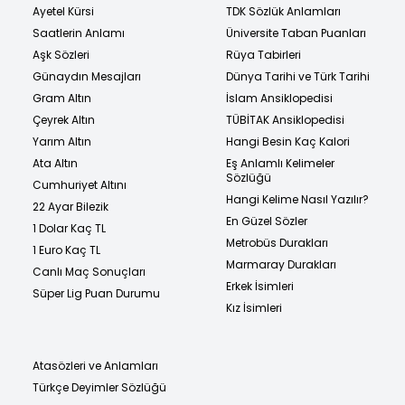
Ayetel Kürsi
TDK Sözlük Anlamları
Saatlerin Anlamı
Üniversite Taban Puanları
Aşk Sözleri
Rüya Tabirleri
Günaydın Mesajları
Dünya Tarihi ve Türk Tarihi
Gram Altın
İslam Ansiklopedisi
Çeyrek Altın
TÜBİTAK Ansiklopedisi
Yarım Altın
Hangi Besin Kaç Kalori
Ata Altın
Eş Anlamlı Kelimeler
Sözlüğü
Cumhuriyet Altını
Hangi Kelime Nasıl Yazılır?
22 Ayar Bilezik
En Güzel Sözler
1 Dolar Kaç TL
Metrobüs Durakları
1 Euro Kaç TL
Marmaray Durakları
Canlı Maç Sonuçları
Erkek İsimleri
Süper Lig Puan Durumu
Kız İsimleri
Atasözleri ve Anlamları
Türkçe Deyimler Sözlüğü