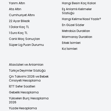
Yarım Altın
Hangi Besin Kaç Kalori
Ata Altın
Eş Anlamlı Kelimeler
Sözlüğü
Cumhuriyet Altını
Hangi Kelime Nasıl Yazılır?
22 Ayar Bilezik
En Güzel Sözler
1 Dolar Kaç TL
Metrobüs Durakları
1 Euro Kaç TL
Marmaray Durakları
Canlı Maç Sonuçları
Erkek İsimleri
Süper Lig Puan Durumu
Kız İsimleri
Atasözleri ve Anlamları
Türkçe Deyimler Sözlüğü
Çin Takvimi 2026 ve Bebek
Cinsiyeti Hesaplama
İETT Sefer Saatleri
Gebelik Hesaplama
Yükselen Burç Hesaplama
2026
Yüzde Hesaplama