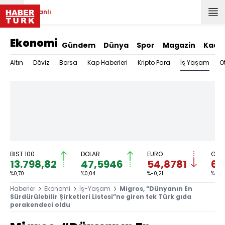
Canlı
Ekonomi
Gündem
Dünya
Spor
Magazin
Kadı
İş Yaşam
Altın
Döviz
Borsa
Kap Haberleri
Kripto Para
O
BIST 100
DOLAR
EURO
GRAM
13.798,82
47,5946
54,8781
6.
%0,70
%0,04
%-0,21
%-0,1
Haberler
Ekonomi
İş-Yaşam
Migros, “Dünyanın En
Sürdürülebilir Şirketleri Listesi”ne giren tek Türk gıda
perakendeci oldu