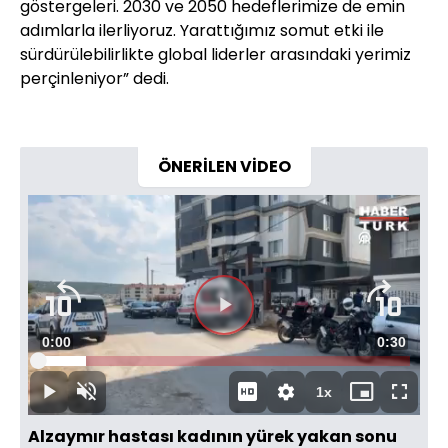
göstergeleri. 2030 ve 2050 hedeflerimize de emin
adımlarla ilerliyoruz. Yarattığımız somut etki ile
sürdürülebilirlikte global liderler arasındaki yerimiz
perçinleniyor” dedi.
ÖNERİLEN VİDEO
Videoyu
Süre
0:00
Toplam
0:30
Oynat
Yüklendi
:
12.98%
Süre
1x
Oynat
Sesi
Oynatma
Mini
Tam
Aç
Hızı
oynatıcı
Ekran
Alzaymır hastası kadının yürek yakan sonu