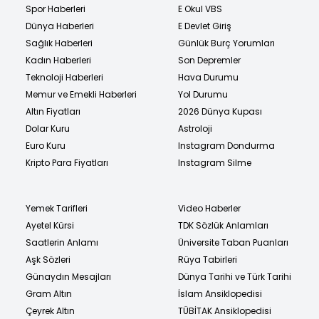
Spor Haberleri
E Okul VBS
Dünya Haberleri
E Devlet Giriş
Sağlık Haberleri
Günlük Burç Yorumları
Kadın Haberleri
Son Depremler
Teknoloji Haberleri
Hava Durumu
Memur ve Emekli Haberleri
Yol Durumu
Altın Fiyatları
2026 Dünya Kupası
Dolar Kuru
Astroloji
Euro Kuru
Instagram Dondurma
Kripto Para Fiyatları
Instagram Silme
Yemek Tarifleri
Video Haberler
Ayetel Kürsi
TDK Sözlük Anlamları
Saatlerin Anlamı
Üniversite Taban Puanları
Aşk Sözleri
Rüya Tabirleri
Günaydın Mesajları
Dünya Tarihi ve Türk Tarihi
Gram Altın
İslam Ansiklopedisi
Çeyrek Altın
TÜBİTAK Ansiklopedisi