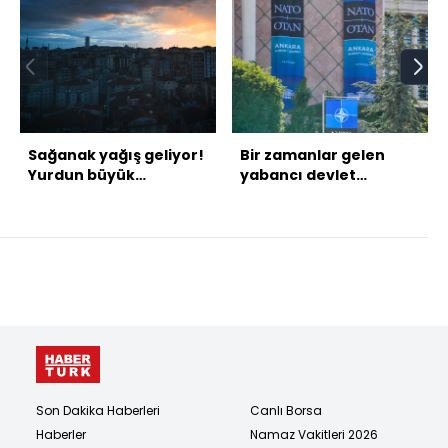
Sağanak yağış geliyor!
Bir zamanlar gelen
Yurdun büyük
yabancı devlet
bölümünde etkili
adamlarını yatıracak
olacak!
yatağı bile olmayan
Türkiye, NATO
Zirvesi’ni şimdi bu
binada yapıyor!
Son Dakika Haberleri
Canlı Borsa
Haberler
Namaz Vakitleri 2026