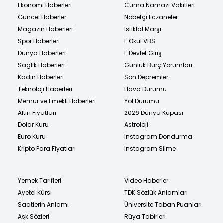
Ekonomi Haberleri
Cuma Namazı Vakitleri
Güncel Haberler
Nöbetçi Eczaneler
Magazin Haberleri
İstiklal Marşı
Spor Haberleri
E Okul VBS
Dünya Haberleri
E Devlet Giriş
Sağlık Haberleri
Günlük Burç Yorumları
Kadın Haberleri
Son Depremler
Teknoloji Haberleri
Hava Durumu
Memur ve Emekli Haberleri
Yol Durumu
Altın Fiyatları
2026 Dünya Kupası
Dolar Kuru
Astroloji
Euro Kuru
Instagram Dondurma
Kripto Para Fiyatları
Instagram Silme
Yemek Tarifleri
Video Haberler
Ayetel Kürsi
TDK Sözlük Anlamları
Saatlerin Anlamı
Üniversite Taban Puanları
Aşk Sözleri
Rüya Tabirleri