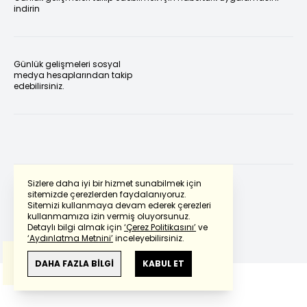
indirin
Günlük gelişmeleri sosyal
medya hesaplarından takip
edebilirsiniz.
Sizlere daha iyi bir hizmet sunabilmek için
sitemizde çerezlerden faydalanıyoruz.
Sitemizi kullanmaya devam ederek çerezleri
Powered by
Translate
kullanmamıza izin vermiş oluyorsunuz.
Detaylı bilgi almak için
‘Çerez Politikasını’
ve
‘Aydınlatma Metnini’
inceleyebilirsiniz.
Bu çeviride
Google Translete
kullanılmıştır.
Anlam ve çeviri hatalarından
haberturk.com
DAHA FAZLA BİLGİ
KABUL ET
sorumlu değildir.