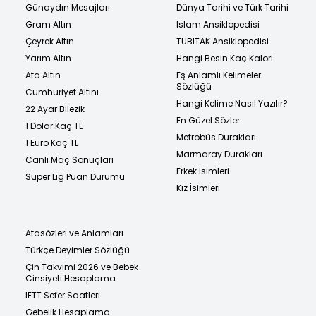
Günaydın Mesajları
Dünya Tarihi ve Türk Tarihi
Gram Altın
İslam Ansiklopedisi
Çeyrek Altın
TÜBİTAK Ansiklopedisi
Yarım Altın
Hangi Besin Kaç Kalori
Ata Altın
Eş Anlamlı Kelimeler
Sözlüğü
Cumhuriyet Altını
Hangi Kelime Nasıl Yazılır?
22 Ayar Bilezik
En Güzel Sözler
1 Dolar Kaç TL
Metrobüs Durakları
1 Euro Kaç TL
Marmaray Durakları
Canlı Maç Sonuçları
Erkek İsimleri
Süper Lig Puan Durumu
Kız İsimleri
Atasözleri ve Anlamları
Türkçe Deyimler Sözlüğü
Çin Takvimi 2026 ve Bebek
Cinsiyeti Hesaplama
İETT Sefer Saatleri
Gebelik Hesaplama