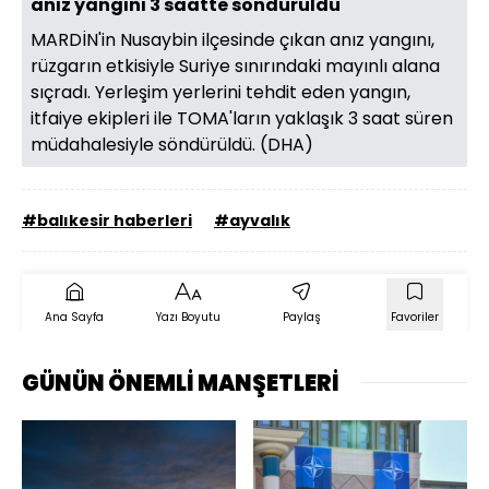
anız yangını 3 saatte söndürüldü
MARDİN'in Nusaybin ilçesinde çıkan anız yangını,
rüzgarın etkisiyle Suriye sınırındaki mayınlı alana
sıçradı. Yerleşim yerlerini tehdit eden yangın,
itfaiye ekipleri ile TOMA'ların yaklaşık 3 saat süren
müdahalesiyle söndürüldü. (DHA)
#balıkesir haberleri
#ayvalık
Ana Sayfa
Yazı Boyutu
Paylaş
Favoriler
GÜNÜN ÖNEMLİ MANŞETLERİ