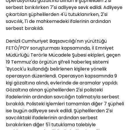
operasyonda gözaltına alınan 9 şüpheliden 2'si
serbest bırıkılırken 7'si adliyeye sevk edildi. Adliyeye
çıkartılan şüphelilerden 4'ü tutuklanırken, 2'si
savcılık, 1'i de mahkemedeki ifalerinin ardından
serbest bırakıldı.
Denizli Cumhuriyet Başsavcılığı'nın yürüttüğü
FETÖ/PDY soruşturması kapsamında, İl Emniyet
Müdürlüğü Terörle Mücadele Şubesi ekipleri, geçen
19 Temmuz'da örgütün şifreli haberleş sistemi
'ByLock'u kullandığı belirlenen kişilere yönelik
operasyon düzenlendi. Operasyon kapsamında 9
kişi gözaltına alındı, evlerinde de aramalar yapıldı.
Gözaltına alınan şüphelilerden 2'si polisteki
ifadelerinin ardından savcılığın talimatıyla serbest
bırakıldı. Polisteki işlemleri tamamlan diğer 7 şüpheli
ise bugün adliyeye sevk edildi. Şüphelilerden 2'si
savcılıktaki ifadelerinin ardından serbest
bırakılırken diğer 5'i tutuklama talebiyle