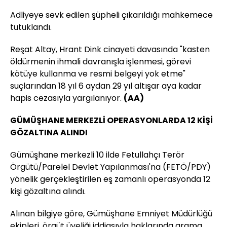
Adliyeye sevk edilen şüpheli çıkarıldığı mahkemece
tutuklandı.
Reşat Altay, Hrant Dink cinayeti davasında "kasten
öldürmenin ihmali davranışla işlenmesi, görevi
kötüye kullanma ve resmi belgeyi yok etme"
suçlarından 18 yıl 6 aydan 29 yıl altışar aya kadar
hapis cezasıyla yargılanıyor.
(AA)
GÜMÜŞHANE MERKEZLİ OPERASYONLARDA 12 KİŞİ
GÖZALTINA ALINDI
Gümüşhane merkezli 10 ilde Fetullahçı Terör
Örgütü/Parelel Devlet Yapılanması'na (FETÖ/PDY)
yönelik gerçekleştirilen eş zamanlı operasyonda 12
kişi gözaltına alındı.
Alınan bilgiye göre, Gümüşhane Emniyet Müdürlüğü
ekipleri, örgüt üyeliği iddiasıyla haklarında arama