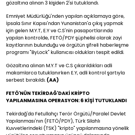
gözaltına alınan 3 kişiden 2'si tutuklandı.
Emniyet Müdürlüğü'nden yapılan açıklamaya göre,
İpsala Sınır Kapısı'ndan Yunanistan'a çıkış yapmak
için gelen M.Y.T, E.Y ve C.S'nin pasaportlarında
yapılan kontrolde, FETÖ/PDY şüphelisi olarak zayi
kayıtlarının bulunduğu ve örgütün şifreli haberleşme
programı "ByLock" kullanıcısı oldukları tespit edildi.
Gözaltına alınan M.Y.T ve C.S çıkarıldıkları adli
makamlarca tutuklanırken E.Y, adli kontrol şartıyla
serbest bırakıldı.
(AA)
FETÖ'NÜN TEKİRDAĞ'DAKİ KRİPTO
YAPILANMASINA OPERASYON: 6 KİŞİ TUTUKLANDI
Tekirdağ'da Fetullahçı Terör Örgütü/Paralel Devlet
Yapılanması'nın (FETÖ/PDY), Türk Silahlı
Kuvvetlerindeki (TSK) "kripto" yapılanmasına yönelik