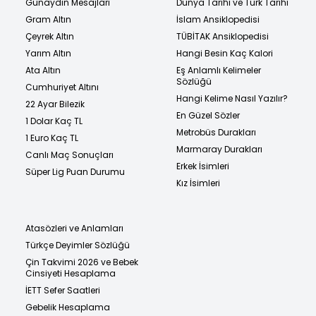
Günaydın Mesajları
Dünya Tarihi ve Türk Tarihi
Gram Altın
İslam Ansiklopedisi
Çeyrek Altın
TÜBİTAK Ansiklopedisi
Yarım Altın
Hangi Besin Kaç Kalori
Ata Altın
Eş Anlamlı Kelimeler
Sözlüğü
Cumhuriyet Altını
Hangi Kelime Nasıl Yazılır?
22 Ayar Bilezik
En Güzel Sözler
1 Dolar Kaç TL
Metrobüs Durakları
1 Euro Kaç TL
Marmaray Durakları
Canlı Maç Sonuçları
Erkek İsimleri
Süper Lig Puan Durumu
Kız İsimleri
Atasözleri ve Anlamları
Türkçe Deyimler Sözlüğü
Çin Takvimi 2026 ve Bebek
Cinsiyeti Hesaplama
İETT Sefer Saatleri
Gebelik Hesaplama