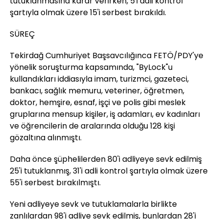
tutuklanmasına karar verirken, 5'i adli kontrol
şartıyla olmak üzere 15'i serbest bırakıldı.
SÜREÇ
Tekirdağ Cumhuriyet Başsavcılığınca FETÖ/PDY'ye
yönelik soruşturma kapsamında, "ByLock"u
kullandıkları iddiasıyla imam, turizmci, gazeteci,
bankacı, sağlık memuru, veteriner, öğretmen,
doktor, hemşire, esnaf, işçi ve polis gibi meslek
gruplarına mensup kişiler, iş adamları, ev kadınları
ve öğrencilerin de aralarında olduğu 128 kişi
gözaltına alınmıştı.
Daha önce şüphelilerden 80'i adliyeye sevk edilmiş
25'i tutuklanmış, 31'i adli kontrol şartıyla olmak üzere
55'i serbest bırakılmıştı.
Yeni adliyeye sevk ve tutuklamalarla birlikte
zanlılardan 98'i adliye sevk edilmiş, bunlardan 28'i