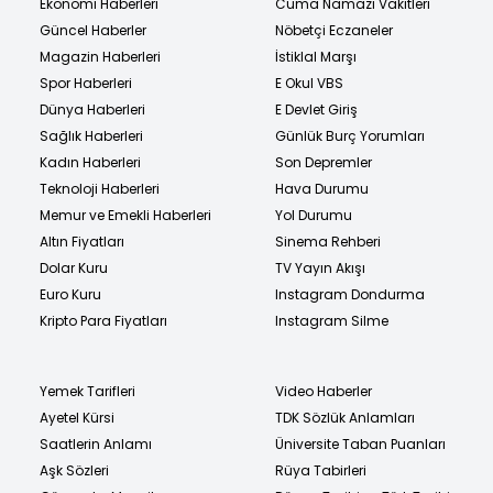
Ekonomi Haberleri
Cuma Namazı Vakitleri
Güncel Haberler
Nöbetçi Eczaneler
Magazin Haberleri
İstiklal Marşı
Spor Haberleri
E Okul VBS
Dünya Haberleri
E Devlet Giriş
Sağlık Haberleri
Günlük Burç Yorumları
Kadın Haberleri
Son Depremler
Teknoloji Haberleri
Hava Durumu
Memur ve Emekli Haberleri
Yol Durumu
Altın Fiyatları
Sinema Rehberi
Dolar Kuru
TV Yayın Akışı
Euro Kuru
Instagram Dondurma
Kripto Para Fiyatları
Instagram Silme
Yemek Tarifleri
Video Haberler
Ayetel Kürsi
TDK Sözlük Anlamları
Saatlerin Anlamı
Üniversite Taban Puanları
Aşk Sözleri
Rüya Tabirleri