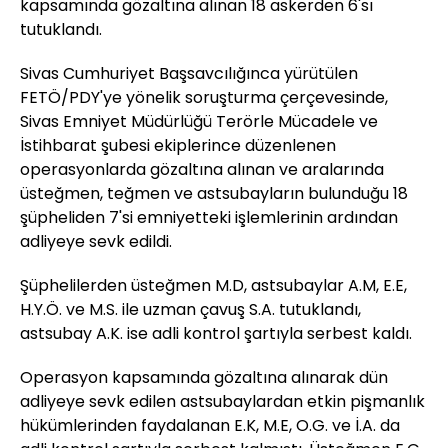
kapsamında gözaltına alınan 18 askerden 6'sı
tutuklandı.
Sivas Cumhuriyet Başsavcılığınca yürütülen
FETÖ/PDY'ye yönelik soruşturma çerçevesinde,
Sivas Emniyet Müdürlüğü Terörle Mücadele ve
İstihbarat şubesi ekiplerince düzenlenen
operasyonlarda gözaltına alınan ve aralarında
üsteğmen, teğmen ve astsubayların bulunduğu 18
şüpheliden 7'si emniyetteki işlemlerinin ardından
adliyeye sevk edildi.
Şüphelilerden üsteğmen M.D, astsubaylar A.M, E.E,
H.Y.Ö. ve M.S. ile uzman çavuş S.A. tutuklandı,
astsubay A.K. ise adli kontrol şartıyla serbest kaldı.
Operasyon kapsamında gözaltına alınarak dün
adliyeye sevk edilen astsubaylardan etkin pişmanlık
hükümlerinden faydalanan E.K, M.E, O.G. ve İ.A. da