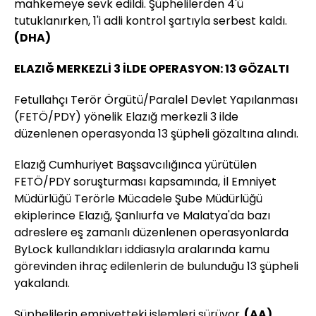
mahkemeye sevk edildi. Şüphelilerden 4'ü
tutuklanırken, 1'i adli kontrol şartıyla serbest kaldı.
(DHA)
ELAZIĞ MERKEZLİ 3 İLDE OPERASYON: 13 GÖZALTI
Fetullahçı Terör Örgütü/Paralel Devlet Yapılanması
(FETÖ/PDY) yönelik Elazığ merkezli 3 ilde
düzenlenen operasyonda 13 şüpheli gözaltına alındı.
Elazığ Cumhuriyet Başsavcılığınca yürütülen
FETÖ/PDY soruşturması kapsamında, İl Emniyet
Müdürlüğü Terörle Mücadele Şube Müdürlüğü
ekiplerince Elazığ, Şanlıurfa ve Malatya'da bazı
adreslere eş zamanlı düzenlenen operasyonlarda
ByLock kullandıkları iddiasıyla aralarında kamu
görevinden ihraç edilenlerin de bulunduğu 13 şüpheli
yakalandı.
Şüphelilerin emniyetteki işlemleri sürüyor.
(AA)