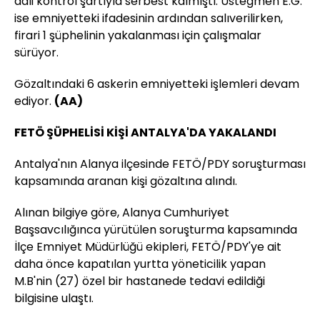
adli kontrol şartıyla serbest kalmıştı. Üsteğmen E.G.
ise emniyetteki ifadesinin ardından salıverilirken,
firari 1 şüphelinin yakalanması için çalışmalar
sürüyor.
Gözaltındaki 6 askerin emniyetteki işlemleri devam
ediyor.
(AA)
FETÖ ŞÜPHELİSİ KİŞİ ANTALYA'DA YAKALANDI
Antalya'nın Alanya ilçesinde FETÖ/PDY soruşturması
kapsamında aranan kişi gözaltına alındı.
Alınan bilgiye göre, Alanya Cumhuriyet
Başsavcılığınca yürütülen soruşturma kapsamında
İlçe Emniyet Müdürlüğü ekipleri, FETÖ/PDY'ye ait
daha önce kapatılan yurtta yöneticilik yapan
M.B'nin (27) özel bir hastanede tedavi edildiği
bilgisine ulaştı.