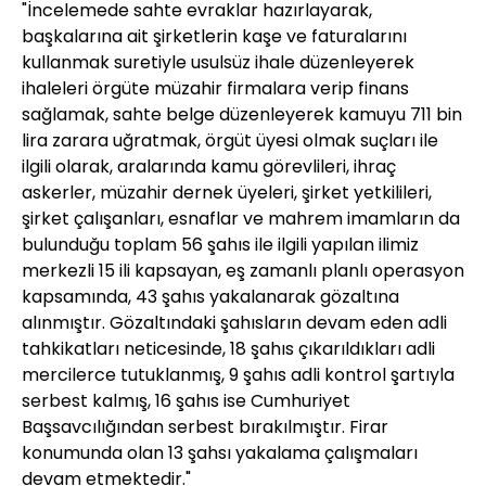
"İncelemede sahte evraklar hazırlayarak,
başkalarına ait şirketlerin kaşe ve faturalarını
kullanmak suretiyle usulsüz ihale düzenleyerek
ihaleleri örgüte müzahir firmalara verip finans
sağlamak, sahte belge düzenleyerek kamuyu 711 bin
lira zarara uğratmak, örgüt üyesi olmak suçları ile
ilgili olarak, aralarında kamu görevlileri, ihraç
askerler, müzahir dernek üyeleri, şirket yetkilileri,
şirket çalışanları, esnaflar ve mahrem imamların da
bulunduğu toplam 56 şahıs ile ilgili yapılan ilimiz
merkezli 15 ili kapsayan, eş zamanlı planlı operasyon
kapsamında, 43 şahıs yakalanarak gözaltına
alınmıştır. Gözaltındaki şahısların devam eden adli
tahkikatları neticesinde, 18 şahıs çıkarıldıkları adli
mercilerce tutuklanmış, 9 şahıs adli kontrol şartıyla
serbest kalmış, 16 şahıs ise Cumhuriyet
Başsavcılığından serbest bırakılmıştır. Firar
konumunda olan 13 şahsı yakalama çalışmaları
devam etmektedir."