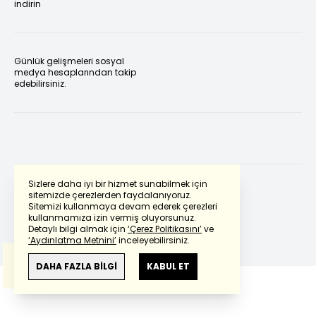
indirin
Günlük gelişmeleri sosyal
medya hesaplarından takip
edebilirsiniz.
Sizlere daha iyi bir hizmet sunabilmek için
sitemizde çerezlerden faydalanıyoruz.
Sitemizi kullanmaya devam ederek çerezleri
Powered by
Translate
kullanmamıza izin vermiş oluyorsunuz.
Detaylı bilgi almak için
‘Çerez Politikasını’
ve
‘Aydınlatma Metnini’
inceleyebilirsiniz.
Bu çeviride
Google Translete
kullanılmıştır.
Anlam ve çeviri hatalarından
haberturk.com
DAHA FAZLA BİLGİ
KABUL ET
sorumlu değildir.