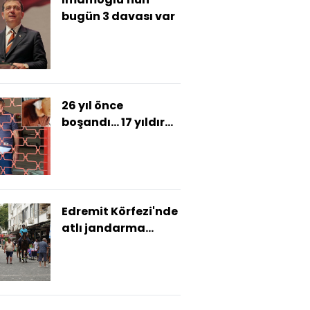
bugün 3 davası var
26 yıl önce
boşandı... 17 yıldır
görmüyordu...
Bitmeyen kara kin!
Edremit Körfezi'nde
atlı jandarma
dönemi