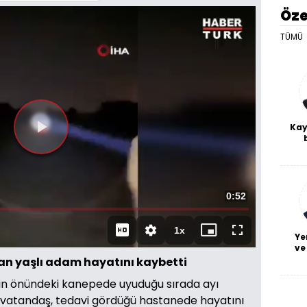
Öze
TÜMÜ
Kay
Videoyu
De
haf
Oynat
a
bl
Toplam
0:52
Süre
1x
Oynatma
Mini
Tam
Ye
Hızı
oynatıcı
Ekran
ve
yan yaşlı adam hayatını kaybetti
vinin önündeki kanepede uyuduğu sırada ayı
i vatandaş, tedavi gördüğü hastanede hayatını