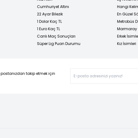
Cumhuriyet Altını
Hangi Kelim
22 Ayar Bilezik
En Güzel Sö
1 Dolar Kaç TL
Metrobüs D
1 Euro Kaç TL
Marmaray D
Canlı Maç Sonuçları
Erkek İsimle
Süper Lig Puan Durumu
Kız İsimleri
-postanızdan takip etmek için