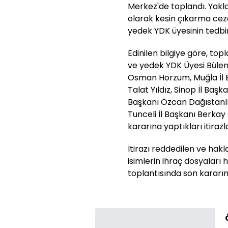
Merkez'de toplandı. Yaklaş
olarak kesin çıkarma cezası
yedek YDK üyesinin tedbir 
Edinilen bilgiye göre, to
ve yedek YDK Üyesi Bülent 
Osman Horzum, Muğla İl Baş
Talat Yıldız, Sinop İl Baş
Başkanı Özcan Dağıstanlı
Tunceli İl Başkanı Berkay
kararına yaptıkları itirazl
İtirazı reddedilen ve hak
isimlerin ihraç dosyaları
toplantısında son kararın