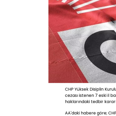
CHP Yüksek Disiplin Kurul
cezası istenen 7 eski il b
haklarındaki tedbir kararın
AA'daki habere göre; CHP