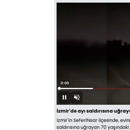
Video
Oynatıcısı
yükleniyor.
Süre
0:00
Yüklendi
:
19.04%
Duraklat
Sesi
Aç
İzmir'de ayı saldırısına uğra
İzmir'in Seferihisar ilçesinde, e
saldırısına uğrayan 70 yaşındak