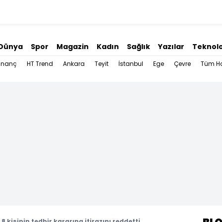
Dünya
Spor
Magazin
Kadın
Sağlık
Yazılar
Teknolo
İnanç
HT Trend
Ankara
Teyit
İstanbul
Ege
Çevre
Tüm Ha
8 kişinin tedbir kararına itirazını reddetti