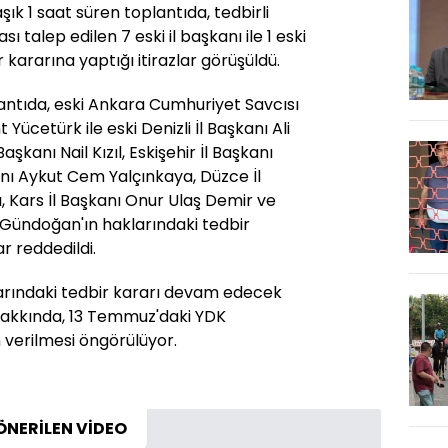
ık 1 saat süren toplantıda, tedbirli
 talep edilen 7 eski il başkanı ile 1 eski
kararına yaptığı itirazlar görüşüldü.
plantıda, eski Ankara Cumhuriyet Savcısı
Yücetürk ile eski Denizli İl Başkanı Ali
kanı Nail Kızıl, Eskişehir İl Başkanı
kanı Aykut Cem Yalçınkaya, Düzce İl
, Kars İl Başkanı Onur Ulaş Demir ve
 Gündoğan'ın haklarındaki tedbir
ar reddedildi.
larındaki tedbir kararı devam edecek
 hakkında, 13 Temmuz'daki YDK
 verilmesi öngörülüyor.
ÖNERİLEN VİDEO