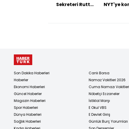
Sekreteri Rutte
NYT'ye ko
Ankara'ya
geldi
Son Dakika Haberleri
Canlı Borsa
Haberler
Namaz Vakitleri 2026
Ekonomi Haberleri
Cuma Namazı Vakitler
Güncel Haberler
Nöbetçi Eczaneler
Magazin Haberleri
İstiklal Marşı
Spor Haberleri
E Okul VBS
Dünya Haberleri
E Devlet Giriş
Sağlık Haberleri
Günlük Burç Yorumları
Kadın Haberleri
Son Depremler