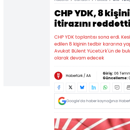
CHP YDK, 8 kişin
itirazını reddett
CHP YDK toplantısı sona erdi. Kesin
edilen 8 kişinin tedbir kararına yap
Avukat Bülent Yücetürk'ün de bulun
olarak devam edecek
Giriş:
06 Temmu
Habertürk / AA
Güncelleme:
Google’da haber kaynağınızı Habertü