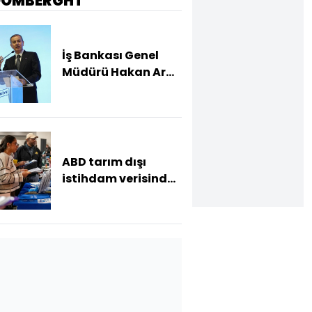
OOMBERGHT
İş Bankası Genel
Müdürü Hakan Aran
görevden ayrılıyor
ABD tarım dışı
istihdam verisinde
negatif sürpriz