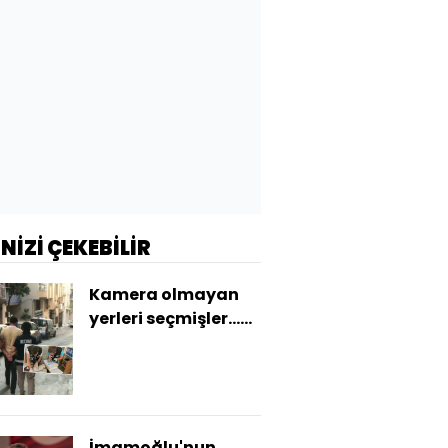
İNİZİ ÇEKEBİLİR
Kamera olmayan
yerleri seçmişler...
Kurgu kazayla
büyük soygun!
İmamoğlu'nun