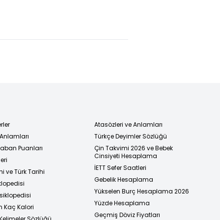
rdu:
F.Bahçe'nin
silahını çekti...
p'ın
transfer yarışı!
Amca
iye
çocuklarının
ramı
kanlı düellosu!
rler
Atasözleri ve Anlamları
 Anlamları
Türkçe Deyimler Sözlüğü
 Taban Puanları
Çin Takvimi 2026 ve Bebek
Cinsiyeti Hesaplama
eri
İETT Sefer Saatleri
i ve Türk Tarihi
Gebelik Hesaplama
klopedisi
Yükselen Burç Hesaplama 2026
siklopedisi
Yüzde Hesaplama
n Kaç Kalori
Geçmiş Döviz Fiyatları
Kelimeler Sözlüğü