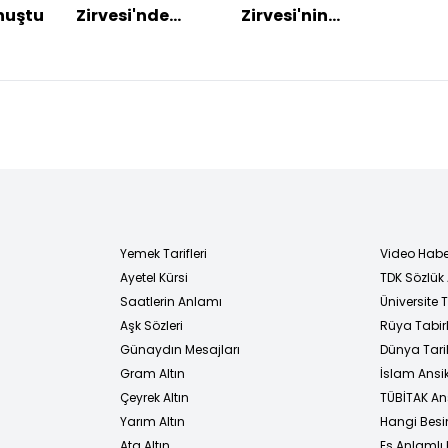
nuştu
Zirvesi'nde
Zirvesi'nin
duyu
liderleri Togg
programı belli
Trum
taşıyacak
oldu
Türk
prog
Yemek Tarifleri
Video Habe
Ayetel Kürsi
TDK Sözlük
i
Saatlerin Anlamı
Üniversite
Aşk Sözleri
Rüya Tabirl
Günaydın Mesajları
Dünya Tarih
Gram Altın
İslam Ansi
Çeyrek Altın
TÜBİTAK An
Yarım Altın
Hangi Besi
Ata Altın
Eş Anlamlı 