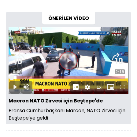
ÖNERİLEN VİDEO
Videoyu
Süre
0:00
Toplam
2:18
Oynat
Yüklendi
:
4.30%
Süre
1x
Oynat
Sesi
Oynatma
Mini
Tam
Aç
Hızı
oynatıcı
Ekran
Macron NATO Zirvesi için Beştepe'de
Fransa Cumhurbaşkanı Marcon, NATO Zirvesi için
Beştepe'ye geldi