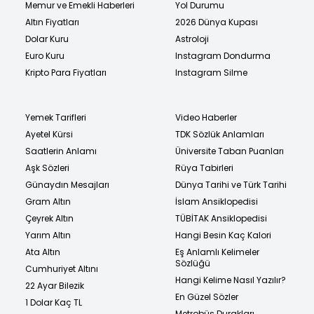
Memur ve Emekli Haberleri
Yol Durumu
Altın Fiyatları
2026 Dünya Kupası
Dolar Kuru
Astroloji
Euro Kuru
Instagram Dondurma
Kripto Para Fiyatları
Instagram Silme
Yemek Tarifleri
Video Haberler
Ayetel Kürsi
TDK Sözlük Anlamları
Saatlerin Anlamı
Üniversite Taban Puanları
Aşk Sözleri
Rüya Tabirleri
Günaydın Mesajları
Dünya Tarihi ve Türk Tarihi
Gram Altın
İslam Ansiklopedisi
Çeyrek Altın
TÜBİTAK Ansiklopedisi
Yarım Altın
Hangi Besin Kaç Kalori
Ata Altın
Eş Anlamlı Kelimeler
Sözlüğü
Cumhuriyet Altını
Hangi Kelime Nasıl Yazılır?
22 Ayar Bilezik
En Güzel Sözler
1 Dolar Kaç TL
Metrobüs Durakları