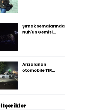
Şırnak semalarında
Nuh'un Gemisi
silüeti
Arızalanan
otomobile TIR
çarptı: 1 ölü, 3 yaralı
l İçerikler