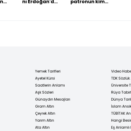
en
nı Erdoğan'dan
patronun kim
yıldı
yrek
açıklamalar
olduğunu
akmı
biliyor"
Yemek Tarifleri
Video Habe
Ayetel Kürsi
TDK Sözlük
i
Saatlerin Anlamı
Üniversite
Aşk Sözleri
Rüya Tabirl
Günaydın Mesajları
Dünya Tarih
Gram Altın
İslam Ansi
Çeyrek Altın
TÜBİTAK An
Yarım Altın
Hangi Besi
Ata Altın
Eş Anlamlı 