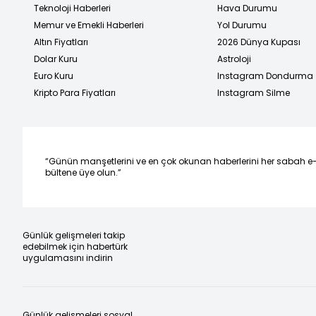
Teknoloji Haberleri
Hava Durumu
Memur ve Emekli Haberleri
Yol Durumu
Altın Fiyatları
2026 Dünya Kupası
Dolar Kuru
Astroloji
Euro Kuru
Instagram Dondurma
Kripto Para Fiyatları
Instagram Silme
“Günün manşetlerini ve en çok okunan haberlerini her sabah e
bültene üye olun.”
Günlük gelişmeleri takip
edebilmek için habertürk
uygulamasını indirin
Günlük gelişmeleri sosyal