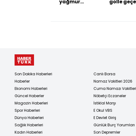
yağmur
golle geç
hakimiyeti!
Fransa çe
finalde!
Son Dakika Haberleri
Canlı Borsa
Haberler
Namaz Vakitleri 2026
Ekonomi Haberleri
Cuma Namazı Vakitler
Güncel Haberler
Nöbetçi Eczaneler
Magazin Haberleri
İstiklal Marşı
Spor Haberleri
E Okul VBS
Dünya Haberleri
E Devlet Giriş
Sağlık Haberleri
Günlük Burç Yorumları
Kadın Haberleri
Son Depremler