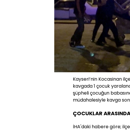
Kayseri’nin Kocasinan ilç
kavgada 1 çocuk yaralandı
şüpheli çocuğun babasına 
müdahalesiyle kavga son
ÇOCUKLAR ARASIND
İHA'daki habere göre; ilç