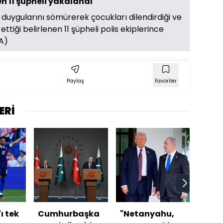
n 11 şüpheli yakalandı
duygularını sömürerek çocukları dilendirdiği ve
tiği belirlenen 11 şüpheli polis ekiplerince
HA)
Paylaş
Favoriler
ERİ
ı tek
Cumhurbaşka
"Netanyahu,
Bu ç