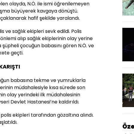
n olayda, N.Ö. ile ismi öğrenilemeyen
tışma büyüyerek kavgaya dönüştü.
aklanarak hafif şekilde yaralandı.
 ve sağlık ekipleri sevk edildi. Polis
önlemi alıp sağlık ekiplerinin olay yerine
a şüpheli çocuğun babasını gören N.Ö. ve
kete geçti.
KARIŞTI
çocuğun babasına tekme ve yumruklarla
plerinin müdahalesiyle kısa sürede son
inin olay yerindeki ilk müdahalesinin
ri Devlet Hastanesi’ne kaldırıldı.
olis ekipleri tarafından gözaltına alındı.
şlatıldı.
Öze