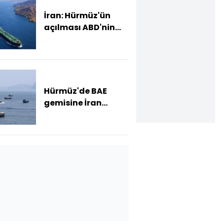
İran: Hürmüz'ün
açılması ABD'nin
koşulları kabul
etmesine bağlı
Hürmüz'de BAE
gemisine İran
saldırısı