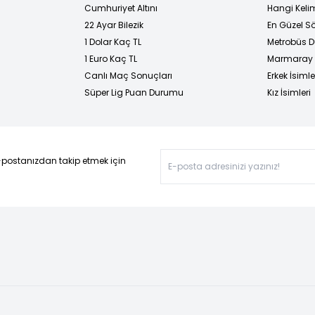
Cumhuriyet Altını
Hangi Kelim
22 Ayar Bilezik
En Güzel Sö
1 Dolar Kaç TL
Metrobüs D
1 Euro Kaç TL
Marmaray D
Canlı Maç Sonuçları
Erkek İsimle
Süper Lig Puan Durumu
Kız İsimleri
-postanızdan takip etmek için