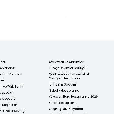
r neden
Kupası'nda
güvenlik
yor?
çeyrek finalde!
devleti
gerçeği: Dini
lider babasının
cenazesine
gitmek istedi,
sistemi izin
vermedi
rler
Atasözleri ve Anlamları
 Anlamları
Türkçe Deyimler Sözlüğü
 Taban Puanları
Çin Takvimi 2026 ve Bebek
Cinsiyeti Hesaplama
eri
İETT Sefer Saatleri
i ve Türk Tarihi
Gebelik Hesaplama
klopedisi
Yükselen Burç Hesaplama 2026
siklopedisi
Yüzde Hesaplama
n Kaç Kalori
Geçmiş Döviz Fiyatları
Kelimeler Sözlüğü