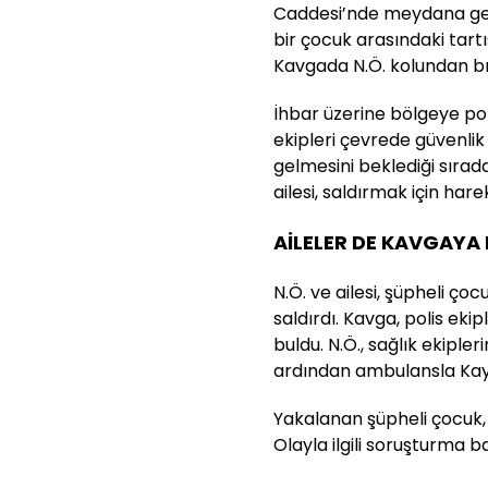
Caddesi’nde meydana gele
bir çocuk arasındaki tar
Kavgada N.Ö. kolundan bıç
İhbar üzerine bölgeye polis
ekipleri çevrede güvenlik 
gelmesini beklediği sırad
ailesi, saldırmak için hare
AİLELER DE KAVGAYA 
N.Ö. ve ailesi, şüpheli 
saldırdı. Kavga, polis eki
buldu. N.Ö., sağlık ekipler
ardından ambulansla Kayse
Yakalanan şüpheli çocuk, p
Olayla ilgili soruşturma ba