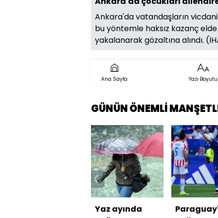
Ankara'da çocukları dilendire
Ankara'da vatandaşların vicdani 
bu yöntemle haksız kazanç elde et
yakalanarak gözaltına alındı. (İ
Ana Sayfa
Yazı Boyutu
GÜNÜN ÖNEMLİ MANŞETL
Yaz ayında
Paraguay'