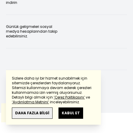
indirin
Günlük gelişmeleri sosyal
medya hesaplarından takip
edebilirsiniz.
Sizlere daha iyi bir hizmet sunabilmek için
sitemizde çerezlerden faydalanıyoruz.
Sitemizi kullanmaya devam ederek çerezleri
Powered by
Translate
kullanmamıza izin vermiş oluyorsunuz.
Detaylı bilgi almak için
‘Çerez Politikasını’
ve
‘Aydınlatma Metnini’
inceleyebilirsiniz.
Bu çeviride
Google Translete
kullanılmıştır.
Anlam ve çeviri hatalarından
haberturk.com
DAHA FAZLA BİLGİ
KABUL ET
sorumlu değildir.