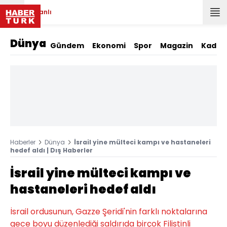
Canlı
Dünya
Gündem
Ekonomi
Spor
Magazin
Kadın
Haberler
Dünya
İsrail yine mülteci kampı ve hastaneleri
hedef aldı | Dış Haberler
İsrail yine mülteci kampı ve
hastaneleri hedef aldı
İsrail ordusunun, Gazze Şeridi'nin farklı noktalarına
gece boyu düzenlediği saldırıda birçok Filistinli