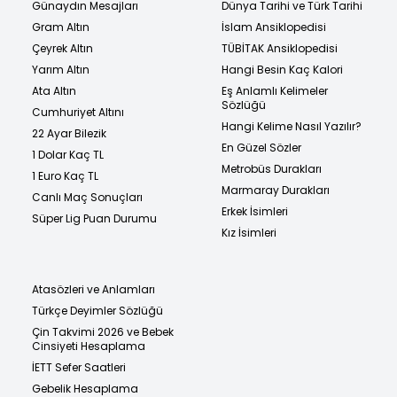
Günaydın Mesajları
Dünya Tarihi ve Türk Tarihi
Gram Altın
İslam Ansiklopedisi
Çeyrek Altın
TÜBİTAK Ansiklopedisi
Yarım Altın
Hangi Besin Kaç Kalori
Ata Altın
Eş Anlamlı Kelimeler
Sözlüğü
Cumhuriyet Altını
Hangi Kelime Nasıl Yazılır?
22 Ayar Bilezik
En Güzel Sözler
1 Dolar Kaç TL
Metrobüs Durakları
1 Euro Kaç TL
Marmaray Durakları
Canlı Maç Sonuçları
Erkek İsimleri
Süper Lig Puan Durumu
Kız İsimleri
Atasözleri ve Anlamları
Türkçe Deyimler Sözlüğü
Çin Takvimi 2026 ve Bebek
Cinsiyeti Hesaplama
İETT Sefer Saatleri
Gebelik Hesaplama