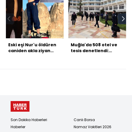
Eski eşi Nur'u öldüren
Muğla'da 508 otel ve
caniden akla ziyan
tesis denetlendi:
savunma!
252'sine kapatma!
Son Dakika Haberleri
Canlı Borsa
Haberler
Namaz Vakitleri 2026