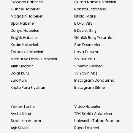
Ekonomi Haberleri
Cuma Namazı Vakitleri
Güncel Haberler
Nöbetçi Eczaneler
Magazin Haberleri
İstiklal Marşı
Spor Haberleri
E Okul VBS
Dünya Haberleri
E Devlet Giriş
Sağlık Haberleri
Günlük Burç Yorumları
Kadın Haberleri
Son Depremler
Teknoloji Haberleri
Hava Durumu
Memur ve Emekli Haberleri
Yol Durumu
Altın Fiyatları
Sinema Rehberi
Dolar Kuru
TV Yayın Akışı
Euro Kuru
Instagram Dondurma
Kripto Para Fiyatları
Instagram Silme
Yemek Tarifleri
Video Haberler
Ayetel Kürsi
TDK Sözlük Anlamları
Saatlerin Anlamı
Üniversite Taban Puanları
Aşk Sözleri
Rüya Tabirleri