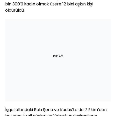
bin 300'ü kadın olmak üzere 12 bini aşkın kişi
öldürüldü.
REKLAM
İşgal altındaki Batı Şeria ve Kudüs’te de 7 Ekim’den
bu yana İsrail güçleri ve Yahudi yerleşimcilerin