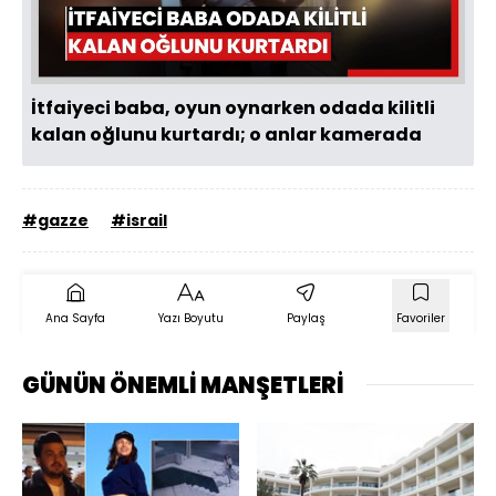
Oynat
İtfaiyeci baba, oyun oynarken odada kilitli
kalan oğlunu kurtardı; o anlar kamerada
#gazze
#israil
Ana Sayfa
Yazı Boyutu
Paylaş
Favoriler
GÜNÜN ÖNEMLİ MANŞETLERİ