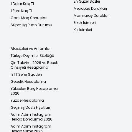
En Güzel Sözler
1 Dolar Kaç TL
Metrobüs Durakları
1 Euro Kaç TL
Marmaray Durakları
Canlı Maç Sonuçları
Erkek İsimleri
Süper Lig Puan Durumu
Kız İsimleri
Atasözleri ve Anlamları
Türkçe Deyimler Sözlüğü
Çin Takvimi 2026 ve Bebek
Cinsiyeti Hesaplama
İETT Sefer Saatleri
Gebelik Hesaplama
Yükselen Burç Hesaplama
2026
Yüzde Hesaplama
Geçmiş Döviz Fiyatları
Adım Adım Instagram
Hesap Dondurma 2026
Adım Adım Instagram
Hesap Silme 2026