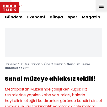
Canlı
Gündem
Ekonomi
Dünya
Spor
Magazin
Haberler
Kültür-Sanat
Öne Çıkanlar
Sanal müzeye
ahlaksız teklif!
Sanal müzeye ahlaksız teklif!
Metropolitan Müzesi'nde çalışırken küçük kız
resimlerine yapılan kaba yorumları, balerin
heykelinin eteğini kaldıranları görünce kendini cinsel
sömürü ile ilgili farkındalık yaratacak çalışmalara