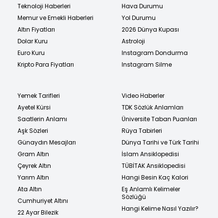
Teknoloji Haberleri
Hava Durumu
Memur ve Emekli Haberleri
Yol Durumu
Altın Fiyatları
2026 Dünya Kupası
Dolar Kuru
Astroloji
Euro Kuru
Instagram Dondurma
Kripto Para Fiyatları
Instagram Silme
Yemek Tarifleri
Video Haberler
Ayetel Kürsi
TDK Sözlük Anlamları
Saatlerin Anlamı
Üniversite Taban Puanları
Aşk Sözleri
Rüya Tabirleri
Günaydın Mesajları
Dünya Tarihi ve Türk Tarihi
Gram Altın
İslam Ansiklopedisi
Çeyrek Altın
TÜBİTAK Ansiklopedisi
Yarım Altın
Hangi Besin Kaç Kalori
Ata Altın
Eş Anlamlı Kelimeler
Sözlüğü
Cumhuriyet Altını
Hangi Kelime Nasıl Yazılır?
22 Ayar Bilezik