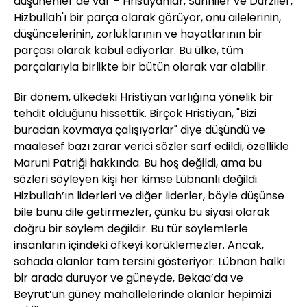
düşünenler de var – Hristiyanlar, Sünniler ve Dürziler,
Hizbullah'ı bir parça olarak görüyor, onu ailelerinin,
düşüncelerinin, zorluklarının ve hayatlarının bir
parçası olarak kabul ediyorlar. Bu ülke, tüm
parçalarıyla birlikte bir bütün olarak var olabilir.
Bir dönem, ülkedeki Hristiyan varlığına yönelik bir
tehdit olduğunu hissettik. Birçok Hristiyan, "Bizi
buradan kovmaya çalışıyorlar" diye düşündü ve
maalesef bazı zarar verici sözler sarf edildi, özellikle
Maruni Patriği hakkında. Bu hoş değildi, ama bu
sözleri söyleyen kişi her kimse Lübnanlı değildi.
Hizbullah’ın liderleri ve diğer liderler, böyle düşünse
bile bunu dile getirmezler, çünkü bu siyasi olarak
doğru bir söylem değildir. Bu tür söylemlerle
insanların içindeki öfkeyi körüklemezler. Ancak,
sahada olanlar tam tersini gösteriyor: Lübnan halkı
bir arada duruyor ve güneyde, Bekaa’da ve
Beyrut’un güney mahallelerinde olanlar hepimizi