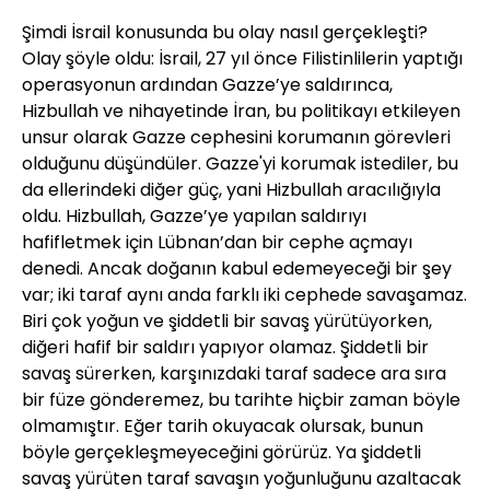
Şimdi İsrail konusunda bu olay nasıl gerçekleşti?
Olay şöyle oldu: İsrail, 27 yıl önce Filistinlilerin yaptığı
operasyonun ardından Gazze’ye saldırınca,
Hizbullah ve nihayetinde İran, bu politikayı etkileyen
unsur olarak Gazze cephesini korumanın görevleri
olduğunu düşündüler. Gazze'yi korumak istediler, bu
da ellerindeki diğer güç, yani Hizbullah aracılığıyla
oldu. Hizbullah, Gazze’ye yapılan saldırıyı
hafifletmek için Lübnan’dan bir cephe açmayı
denedi. Ancak doğanın kabul edemeyeceği bir şey
var; iki taraf aynı anda farklı iki cephede savaşamaz.
Biri çok yoğun ve şiddetli bir savaş yürütüyorken,
diğeri hafif bir saldırı yapıyor olamaz. Şiddetli bir
savaş sürerken, karşınızdaki taraf sadece ara sıra
bir füze gönderemez, bu tarihte hiçbir zaman böyle
olmamıştır. Eğer tarih okuyacak olursak, bunun
böyle gerçekleşmeyeceğini görürüz. Ya şiddetli
savaş yürüten taraf savaşın yoğunluğunu azaltacak