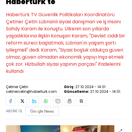
Habertürk'te
Habertürk TV Güvenlik Politikaları Koordinatörü
Çetiner Çetin Lübnanlı siyasi danışman ve iş insanı
Sahdy Karam ile konuştu. Ülkenin son yıllarda
yaşadıklarına ilişkin konuşan Karam, "Devlet ciddi bir
reform süreci başlatmalı, Lübnan'ın yaşam şartı
iyileşmeli" dedi. Karam, "Siyasi boşluk oldukça güven
olmaz, güven olmadan ekonomik yapıyı inşa etmek
çok zor. Hizbullah siyasi yapının parçası" ifadelerini
kullandı
Çetiner Çetin
Giriş:
27.10.2024 - 14:01
cetinercetin@haberturk.com
Güncelleme:
27.10.2024 - 14:01
ABONE OL