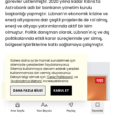
görevler üstlenmiştir. 2020 yılına kadar Kıbrıs'ta
Astrobank adlı bir bankanın yönetim kurulu
başkanlığı yapmıştır. Lübnan’ın ekonomik krizine ve
enerji altyapısına dair çeşitli projelerde de rol almış,
enerji ve altyapı yatırımlarında aktif bir isim
olmuştur. Politik danışman olarak, Lübnan'ın iç ve dış
politikalarında etkili karar süreçlerinde yer almış,
bölgesel işbirliklerine katkı sağlamaya çalışmıştır.
Sizlere daha iyi bir hizmet sunabilmek için
sitemizde çerezlerden faydalanıyoruz.
ÖNERİLEN VİDEO
Sitemizi kullanmaya devam ederek çerezleri
Powered by
Translate
kullanmamıza izin vermiş oluyorsunuz.
Detaylı bilgi almak için
‘Çerez Politikasını’
ve
‘Aydınlatma Metnini’
inceleyebilirsiniz.
Bu çeviride
Google Translete
kullanılmıştır.
Anlam ve çeviri hatalarından
haberturk.com
DAHA FAZLA BİLGİ
KABUL ET
sorumlu değildir.
Videoyu
Ana Sayfa
Yazı Boyutu
Paylaş
Favoriler