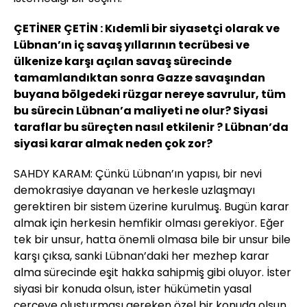
ÇETİNER ÇETİN : Kıdemli bir siyasetçi olarak ve
Lübnan’ın iç savaş yıllarının tecrübesi ve
ülkenize karşı açılan savaş sürecinde
tamamlandıktan sonra Gazze savaşından
buyana bölgedeki rüzgar nereye savrulur, tüm
bu sürecin Lübnan’a maliyeti ne olur? Siyasi
taraflar bu süreçten nasıl etkilenir ? Lübnan’da
siyasi karar almak neden çok zor?
SAHDY KARAM: Çünkü Lübnan’ın yapısı, bir nevi
demokrasiye dayanan ve herkesle uzlaşmayı
gerektiren bir sistem üzerine kurulmuş. Bugün karar
almak için herkesin hemfikir olması gerekiyor. Eğer
tek bir unsur, hatta önemli olmasa bile bir unsur bile
karşı çıksa, sanki Lübnan’daki her mezhep karar
alma sürecinde eşit hakka sahipmiş gibi oluyor. İster
siyasi bir konuda olsun, ister hükümetin yasal
çerçeve oluşturması gereken özel bir konuda olsun,