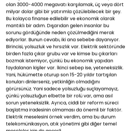
olan 3000-4000 megavatı karşılamak, üç veya dört
milyar dolar gibi bir yatırımla çözülebilecek bir şey.
Bu kolayca finanse edilebilir ve ekonomik olarak
mantıklı bir adım. Dışarıdan gelen insanlar bu
sorunu gördüğünde neden çözülmediğini merak
ediyorlar. Bunun cevabı, iki ana sebebe dayanıyor.
Birincisi, yolsuzluk ve hırsızlık var. Elektrik sektöründe
birden fazla çıkar grubu var ve kimse bu çıkarları
bozmak istemiyor, çünkü bu ekonomik yapıdan
faydalanan kişiler var. İkinci sebep ise, yeteneksizlik.
Yani, hükümette oturup son 15-20 yıldır tartışılan
konuları dinlerseniz, yetkinliğin olmadığını
görürsünüz. Yani sadece yolsuzluğu suçlayamayız,
çünkü yolsuzluğun elbette bir rolü var, ama asıl
sorun yeteneksizlik. Ayrıca, ciddi bir reform süreci
başlatma iradesinin olmaması da önemli bir faktör.
Elektrik meselesini örnek verdim, ama bu durum
telekomünikasyon, atık yönetimi gibi diğer temel
meseleler için de geçerli.