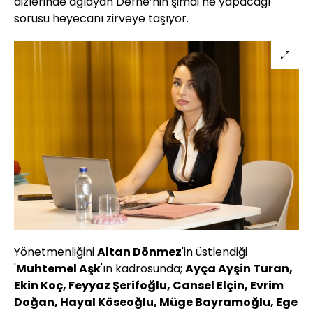
dizlerinde ağlayan Defne’nin şimdi ne yapacağı
sorusu heyecanı zirveye taşıyor.
Yönetmenliğini
Altan Dönmez
'in üstlendiği
'
Muhtemel Aşk
'ın kadrosunda;
Ayça Ayşin Turan,
Ekin Koç, Feyyaz Şerifoğlu, Cansel Elçin, Evrim
Doğan, Hayal Köseoğlu, Müge Bayramoğlu, Ege