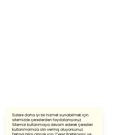
Sizlere daha iyi bir hizmet sunabilmek için
sitemizde çerezlerden faydalanıyoruz.
Sitemizi kullanmaya devam ederek çerezleri
Powered by
Translate
kullanmamıza izin vermiş oluyorsunuz.
Detaylı bilgi almak için
‘Çerez Politikasını’
ve