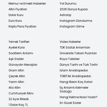
Memur ve Emekli Haberleri
Yol Durumu
Altın Fiyatları
2026 Dünya Kupası
Dolar Kuru
Astroloji
Euro Kuru
Instagram Dondurma
Kripto Para Fiyatları
Instagram Silme
Yemek Tarifleri
Video Haberler
Ayetel Kürsi
TDK Sözlük Anlamları
Saatlerin Anlamı
Üniversite Taban Puanları
Aşk Sözleri
Rüya Tabirleri
Günaydın Mesajları
Dünya Tarihi ve Türk Tarihi
Gram Altın
İslam Ansiklopedisi
Çeyrek Altın
TÜBİTAK Ansiklopedisi
Yarım Altın
Hangi Besin Kaç Kalori
Ata Altın
Eş Anlamlı Kelimeler
Sözlüğü
Cumhuriyet Altını
Hangi Kelime Nasıl Yazılır?
22 Ayar Bilezik
En Güzel Sözler
1 Dolar Kaç TL