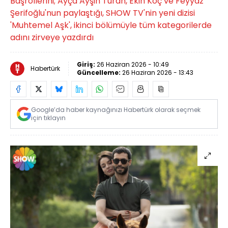
Başrollerini; Ayça Ayşin Turan, Ekin Koç ve Feyyaz
Şerifoğlu'nun paylaştığı, SHOW TV'nin yeni dizisi
'Muhtemel Aşk', ikinci bölümüyle tüm kategorilerde
adını zirveye yazdırdı
Giriş:
26 Haziran 2026 - 10:49
Habertürk
Güncelleme:
26 Haziran 2026 - 13:43
Google’da haber kaynağınızı Habertürk olarak seçmek
için tıklayın