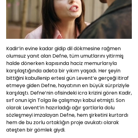
Yüklendi
:
31.60%
Sesi
Oynatma
Aç
Hızı
Kadir’in evine kadar gidip dil dökmesine rağmen
olumsuz yanıt alan Defne, tüm umutlarını yitirmiş
halde dönerken kapısında haciz memurlarıyla
karşılaştığında adeta bir yıkım yaşadı. Her şeyin
bittiğini kabullenip ertesi gün Levent’e gerçeği itiraf
etmeye giden Defne, hayatının en büyük sürpriziyle
karşılaştı. Defne’nin ofisindeki icra krizini gören Kadir,
sırf onun için Tolga ile çalışmayı kabul etmişti. Son
olarak Levent’in hazırladığı ağır şartlarla dolu
sözleşmeyi imzalayan Defne, hem şirketini kurtardı
hem de bu zorlu ortaklığın proje avukatı olarak
ateşten bir gömlek giydi.