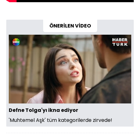
ÖNERİLEN VİDEO
Yüklendi
:
31.60%
Sesi
Oynatma
Aç
Hızı
Defne Tolga'yı ikna ediyor
'Muhtemel Aşk' tüm kategorilerde zirvede!