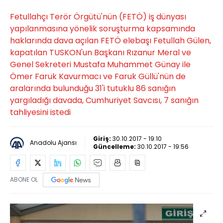
Fetullahçı Terör Örgütü'nün (FETÖ) iş dünyası
yapılanmasına yönelik soruşturma kapsamında
haklarında dava açılan FETÖ elebaşı Fetullah Gülen,
kapatılan TUSKON'un Başkanı Rızanur Meral ve
Genel Sekreteri Mustafa Muhammet Günay ile
Ömer Faruk Kavurmacı ve Faruk Güllü'nün de
aralarında bulunduğu 31'i tutuklu 86 sanığın
yargıladığı davada, Cumhuriyet Savcısı, 7 sanığın
tahliyesini istedi
Giriş:
30.10.2017 - 19:10
Anadolu Ajansı
Güncelleme:
30.10.2017 - 19:56
ABONE OL