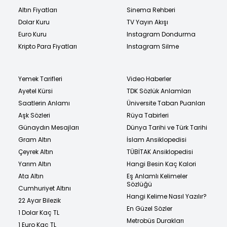
Altın Fiyatları
Sinema Rehberi
Dolar Kuru
TV Yayın Akışı
Euro Kuru
Instagram Dondurma
Kripto Para Fiyatları
Instagram Silme
Yemek Tarifleri
Video Haberler
Ayetel Kürsi
TDK Sözlük Anlamları
Saatlerin Anlamı
Üniversite Taban Puanları
Aşk Sözleri
Rüya Tabirleri
Günaydın Mesajları
Dünya Tarihi ve Türk Tarihi
Gram Altın
İslam Ansiklopedisi
Çeyrek Altın
TÜBİTAK Ansiklopedisi
Yarım Altın
Hangi Besin Kaç Kalori
Ata Altın
Eş Anlamlı Kelimeler
Sözlüğü
Cumhuriyet Altını
Hangi Kelime Nasıl Yazılır?
22 Ayar Bilezik
En Güzel Sözler
1 Dolar Kaç TL
Metrobüs Durakları
1 Euro Kaç TL