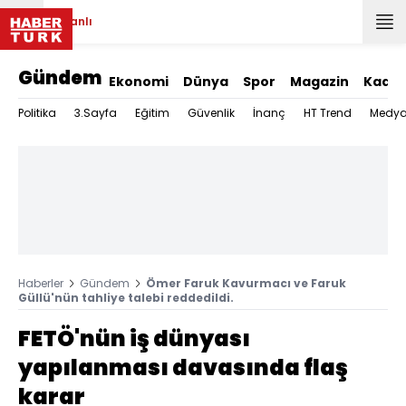
Canlı
Gündem
Ekonomi
Dünya
Spor
Magazin
Kadın
Politika
3.Sayfa
Eğitim
Güvenlik
İnanç
HT Trend
Medy
Haberler
Gündem
Ömer Faruk Kavurmacı ve Faruk
Güllü'nün tahliye talebi reddedildi.
FETÖ'nün iş dünyası
yapılanması davasında flaş
karar