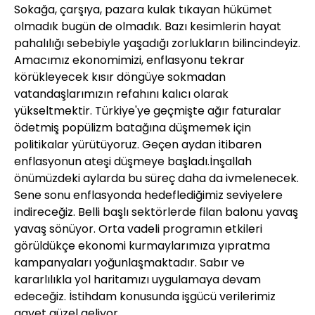
Sokağa, çarşıya, pazara kulak tıkayan hükümet
olmadık bugün de olmadık. Bazı kesimlerin hayat
pahalılığı sebebiyle yaşadığı zorlukların bilincindeyiz.
Amacımız ekonomimizi, enflasyonu tekrar
körükleyecek kısır döngüye sokmadan
vatandaşlarımızın refahını kalıcı olarak
yükseltmektir. Türkiye'ye geçmişte ağır faturalar
ödetmiş popülizm batağına düşmemek için
politikalar yürütüyoruz. Geçen aydan itibaren
enflasyonun ateşi düşmeye başladı.İnşallah
önümüzdeki aylarda bu süreç daha da ivmelenecek.
Sene sonu enflasyonda hedeflediğimiz seviyelere
indireceğiz. Belli başlı sektörlerde filan balonu yavaş
yavaş sönüyor. Orta vadeli programın etkileri
görüldükçe ekonomi kurmaylarımıza yıpratma
kampanyaları yoğunlaşmaktadır. Sabır ve
kararlılıkla yol haritamızı uygulamaya devam
edeceğiz. İstihdam konusunda işgücü verilerimiz
gayet güzel geliyor.