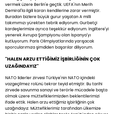
vermek üzere Berlin'e geçtik. UEFA'nın Merih
Demiral'la ilgili kararı kendilerine zarar vermiştir.
Buradan bizlere büyük gurur yaşatan A milli
takımımızı yürekten tebrik ediyorum. Gurbetçi
kardeşlerimize ayrıca teşekkür ediyorum. İngiltere'yi
yenerek Avrupa Şampiyonu olan İspanya'yı
kutluyorum. Paris Olimpiyatlarında yarışacak
sporcularımıza şimdiden başarılar diliyorum.
"HALEN ARZU ETTİĞİMİZ İŞBİRLİĞİNİN ÇOK
UZAĞINDAYIZ"
NATO liderler zirvesi Türkiye'nin NATO içindeki
vazgeçilmez rolünü tekrar teyid etmiştir. Bu tarihi
zirvede savunma sanayi ve terörle mücadele başta
olmak üzere müttefiklerimizden beklentilerimizi
ifade ettik. Halen arzu ettiğimiz işbirliğinin çok
uzağındayız. Müttefiklerimiz tarafından ülkemize