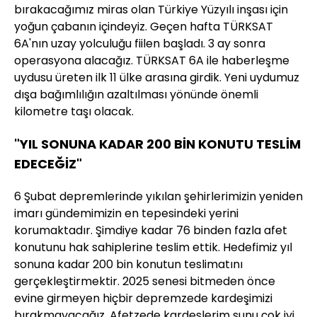
bırakacağımız miras olan Türkiye Yüzyılı inşası için
yoğun çabanın içindeyiz. Geçen hafta TÜRKSAT
6A'nın uzay yolculuğu fiilen başladı. 3 ay sonra
operasyona alacağız. TÜRKSAT 6A ile haberleşme
uydusu üreten ilk 11 ülke arasına girdik. Yeni uydumuz
dışa bağımlılığın azaltılması yönünde önemli
kilometre taşı olacak.
"YIL SONUNA KADAR 200 BİN KONUTU TESLİM
EDECEĞİZ"
6 Şubat depremlerinde yıkılan şehirlerimizin yeniden
imarı gündemimizin en tepesindeki yerini
korumaktadır. Şimdiye kadar 76 binden fazla afet
konutunu hak sahiplerine teslim ettik. Hedefimiz yıl
sonuna kadar 200 bin konutun teslimatını
gerçekleştirmektir. 2025 senesi bitmeden önce
evine girmeyen hiçbir depremzede kardeşimizi
bırakmayacağız. Afetzede kardeşlerim şunu çok iyi