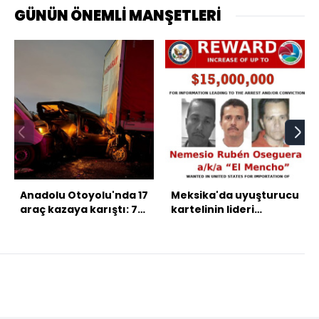
GÜNÜN ÖNEMLİ MANŞETLERİ
Anadolu Otoyolu'nda 17
Meksika'da uyuşturucu
araç kazaya karıştı: 7
kartelinin lideri
yaralı
Nemesio Oseguera
öldürüldü