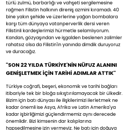
türlü zulmü, barbarlığı ve vahşeti sergilemesine
rağmen Filistin halkının direniş azmini kıramadı. 40
bine yakın şehide ve üzerlerine yağan bombalara
karşı tüm dünyaya vatanperverlik dersi veren
Filistinli kardeşlerimizi hürmetle selamlıyorum.
Kandan, gözyaşından ve işgalden beslenen zalimler
rahatsız olsa da Filistin'in yanında dimdik duruyoruz
ve duracağız.
"SON 22 YILDA TÜRKİYE'NİN NÜFUZ ALANINI
GENİŞLETMEK İÇİN TARİHİ ADIMLAR ATTIK"
Türkiye coğrafi, beşeri, ekonomik ve tarihi bağları
itibariyle tek bir bloğa sıkıştırılamayacak bir ülkedir.
Bizim için batı dünyası ile ilişkilerimizi ilerletmek ne
kadar önemli ise Asya, Afrika ve Latin Amerika'ya
kadar işbirliğimizi güçlendirmemiz aynı derecede
önemlidir. Bizi kimsenin dar kalıplarına
hapsedilmesine izin vermeyiz. Ne batı için doğuya