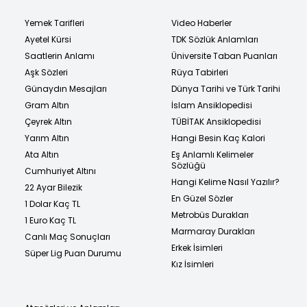
Yemek Tarifleri
Video Haberler
Ayetel Kürsi
TDK Sözlük Anlamları
Saatlerin Anlamı
Üniversite Taban Puanları
Aşk Sözleri
Rüya Tabirleri
Günaydın Mesajları
Dünya Tarihi ve Türk Tarihi
Gram Altın
İslam Ansiklopedisi
Çeyrek Altın
TÜBİTAK Ansiklopedisi
Yarım Altın
Hangi Besin Kaç Kalori
Ata Altın
Eş Anlamlı Kelimeler
Sözlüğü
Cumhuriyet Altını
Hangi Kelime Nasıl Yazılır?
22 Ayar Bilezik
En Güzel Sözler
1 Dolar Kaç TL
Metrobüs Durakları
1 Euro Kaç TL
Marmaray Durakları
Canlı Maç Sonuçları
Erkek İsimleri
Süper Lig Puan Durumu
Kız İsimleri