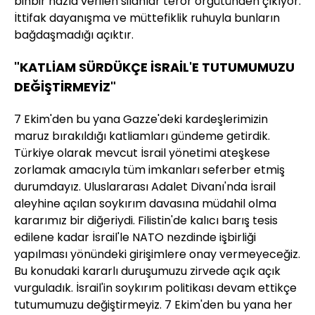
binbir nazla verilen silahlar terör örgütünden çıkıyor.
İttifak dayanışma ve müttefiklik ruhuyla bunların
bağdaşmadığı açıktır.
"KATLİAM SÜRDÜKÇE İSRAİL'E TUTUMUMUZU
DEĞİŞTİRMEYİZ"
7 Ekim'den bu yana Gazze'deki kardeşlerimizin
maruz bırakıldığı katliamları gündeme getirdik.
Türkiye olarak mevcut İsrail yönetimi ateşkese
zorlamak amacıyla tüm imkanları seferber etmiş
durumdayız. Uluslararası Adalet Divanı'nda İsrail
aleyhine açılan soykırım davasına müdahil olma
kararımız bir diğeriydi. Filistin'de kalıcı barış tesis
edilene kadar İsrail'le NATO nezdinde işbirliği
yapılması yönündeki girişimlere onay vermeyeceğiz.
Bu konudaki kararlı duruşumuzu zirvede açık açık
vurguladık. İsrail'in soykırım politikası devam ettikçe
tutumumuzu değiştirmeyiz. 7 Ekim'den bu yana her