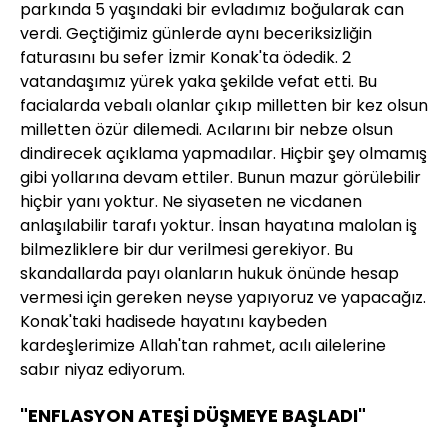
parkında 5 yaşındaki bir evladımız boğularak can
verdi. Geçtiğimiz günlerde aynı beceriksizliğin
faturasını bu sefer İzmir Konak'ta ödedik. 2
vatandaşımız yürek yaka şekilde vefat etti. Bu
facialarda vebalı olanlar çıkıp milletten bir kez olsun
milletten özür dilemedi. Acılarını bir nebze olsun
dindirecek açıklama yapmadılar. Hiçbir şey olmamış
gibi yollarına devam ettiler. Bunun mazur görülebilir
hiçbir yanı yoktur. Ne siyaseten ne vicdanen
anlaşılabilir tarafı yoktur. İnsan hayatına malolan iş
bilmezliklere bir dur verilmesi gerekiyor. Bu
skandallarda payı olanların hukuk önünde hesap
vermesi için gereken neyse yapıyoruz ve yapacağız.
Konak'taki hadisede hayatını kaybeden
kardeşlerimize Allah'tan rahmet, acılı ailelerine
sabır niyaz ediyorum.
"ENFLASYON ATEŞİ DÜŞMEYE BAŞLADI"