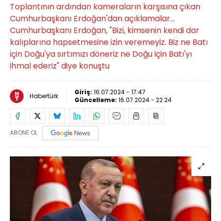
Toplantının ardından kameraların karşısına çıkan
Cumhurbaşkanı Erdoğan'dan açıklamalar...
Cumhurbaşkanı Erdoğan, "Bizi, kimsenin kendi dar
kalıplarına hapsetmesine izin veremeyiz. Biz ne Batı
için Doğu'ya sırtımızı döneriz ne Doğu için Batı'yı
ihmal ederiz" diye konuştu
Giriş:
16.07.2024 - 17:47
Habertürk
Güncelleme:
16.07.2024 - 22:24
ABONE OL