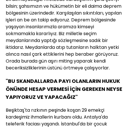
bilsin; şahsımızın ve hükümetin bir eli daima deprem
bölgesinin üzerindedir. Karşılaşılan sıkıntıları, yapılan
işleri an be an takip ediyoruz. Deprem bölgesinde
yaşayan insanlarımızla aramıza kimseyi
sokmamakla kararlıyız. Biz milletle seçim
meydanlarında yaptığı sözleşmesine sadık bir
iktidarız. Meydanlarda atıp tutanların halktan yetki
alınca nasıl çark ettiklerini hep beraber görüyoruz.
Orada burada gün aşırı miting yaparak kendi
beceriksizliklerinin üstünü örtmeye çalışıyorlar.
"BU SKANDALLARDA PAYI OLANLARIN HUKUK
ÖNÜNDE HESAP VERMESİ İÇİN GEREKEN NEYSE
YAPIYORUZ VE YAPACAĞIZ"
Beşiktaş'ta rızkının peşinde koşan 29 emekçi
kardeşimiz ihmallerin kurbanı oldu. Antalya'da
teleferik faciası yaşandı. İstanbul'da bir çocuk