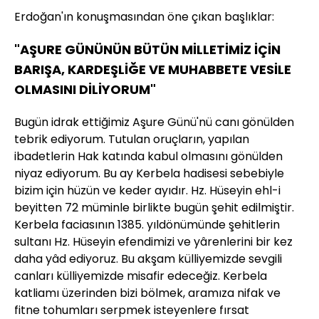
Erdoğan'ın konuşmasından öne çıkan başlıklar:
"AŞURE GÜNÜNÜN BÜTÜN MİLLETİMİZ İÇİN
BARIŞA, KARDEŞLİĞE VE MUHABBETE VESİLE
OLMASINI DİLİYORUM"
Bugün idrak ettiğimiz Aşure Günü'nü canı gönülden
tebrik ediyorum. Tutulan oruçların, yapılan
ibadetlerin Hak katında kabul olmasını gönülden
niyaz ediyorum. Bu ay Kerbela hadisesi sebebiyle
bizim için hüzün ve keder ayıdır. Hz. Hüseyin ehl-i
beyitten 72 müminle birlikte bugün şehit edilmiştir.
Kerbela faciasının 1385. yıldönümünde şehitlerin
sultanı Hz. Hüseyin efendimizi ve yârenlerini bir kez
daha yâd ediyoruz. Bu akşam külliyemizde sevgili
canları külliyemizde misafir edeceğiz. Kerbela
katliamı üzerinden bizi bölmek, aramıza nifak ve
fitne tohumları serpmek isteyenlere fırsat