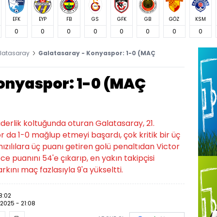
EFK
EYP
FB
GS
GFK
GB
GÖZ
KSM
0
0
0
0
0
0
0
0
latasaray
Galatasaray - Konyaspor: 1-0 (MAÇ
onyaspor: 1-0 (MAÇ
derlik koltuğunda oturan Galatasaray, 21.
r da 1-0 mağlup etmeyi başardı, çok kritik bir üç
ızılılara üç puanı getiren golü penaltıdan Victor
 puanını 54'e çıkarıp, en yakın takipçisi
kını maç fazlasıyla 9'a yükseltti.
8:02
.2025 - 21:08