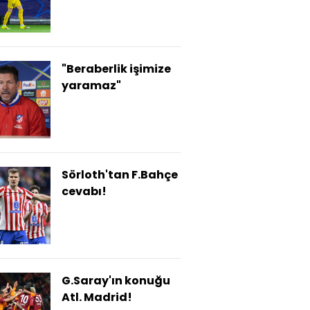
"Beraberlik işimize
yaramaz"
Sörloth'tan F.Bahçe
cevabı!
G.Saray'ın konuğu
Atl. Madrid!