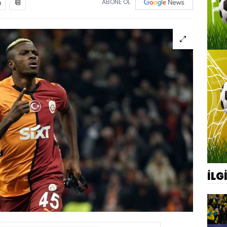
ABONE OL
İLG