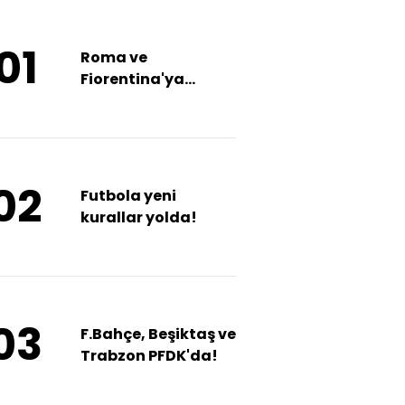
01
Roma ve
Fiorentina'ya
deplasman yasağı!
02
Futbola yeni
kurallar yolda!
03
F.Bahçe, Beşiktaş ve
Trabzon PFDK'da!