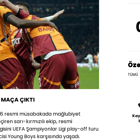
Öze
TÜMÜ
6 MAÇA ÇIKTI
n 26 resmi müsabakada mağlubiyet
Kay
çiren sarı-kırmızılı ekip, resmi
De
sini UEFA Şampiyonlar Ligi play-off turu
haf
cisi Young Boys karşısında yaşadı.
a