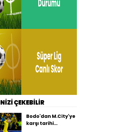
İNİZİ ÇEKEBİLİR
Bodo'dan M.City'ye
karşı tarihi
galibiyet!