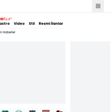
astro
Video
Stil
Resmi İlanlar
m Haberler