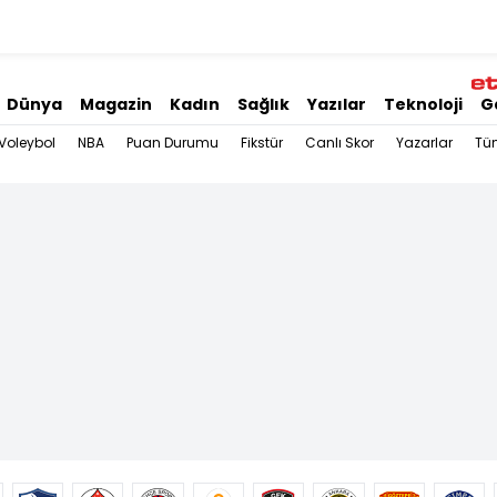
Dünya
Magazin
Kadın
Sağlık
Yazılar
Teknoloji
G
Voleybol
NBA
Puan Durumu
Fikstür
Canlı Skor
Yazarlar
Tü