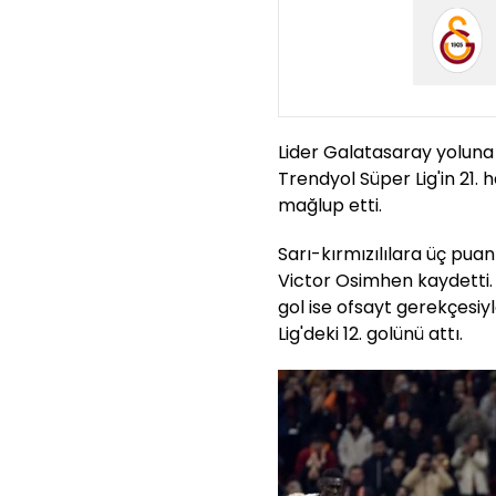
Lider Galatasaray yoluna k
Trendyol Süper Lig'in 21. 
mağlup etti.
Sarı-kırmızılılara üç pua
Victor Osimhen kaydetti. Ni
gol ise ofsayt gerekçesiy
Lig'deki 12. golünü attı.