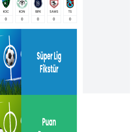
KOC
KON
İBFK
SAMS
TS
0
0
0
0
0