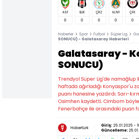
ASF
BJK
ÇRZ
ALNY
ÇFK
0
0
0
0
0
Haberler
Spor
Futbol
Süper Lig
Ga
SONUCU) - Galatasaray Haberleri
Galatasaray - K
SONUCU)
Trendyol Süper Lig'de namağlup li
haftada ağırladığı Konyaspor'u zo
puanı hanesine yazdırdı. Sarı-kırm
Osimhen kaydetti. Cimbom böylece
Fenerbahçe ile arasındaki puan far
Giriş:
25.01.2025 - 1
Habertürk
Güncelleme:
25.01