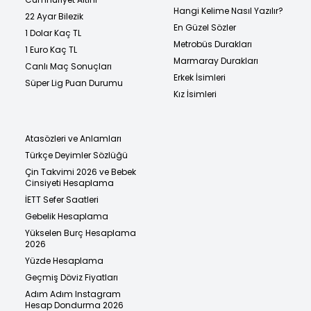
Hangi Kelime Nasıl Yazılır?
22 Ayar Bilezik
En Güzel Sözler
1 Dolar Kaç TL
Metrobüs Durakları
1 Euro Kaç TL
Marmaray Durakları
Canlı Maç Sonuçları
Erkek İsimleri
Süper Lig Puan Durumu
Kız İsimleri
Atasözleri ve Anlamları
Türkçe Deyimler Sözlüğü
Çin Takvimi 2026 ve Bebek
Cinsiyeti Hesaplama
İETT Sefer Saatleri
Gebelik Hesaplama
Yükselen Burç Hesaplama
2026
Yüzde Hesaplama
Geçmiş Döviz Fiyatları
Adım Adım Instagram
Hesap Dondurma 2026