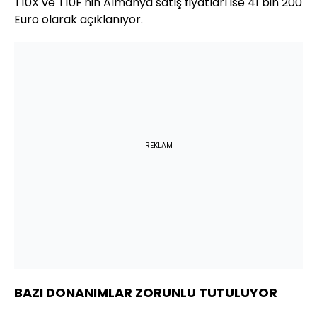
T10X ve T10F'nin Almanya satış fiyatları ise 41 bin 200
Euro olarak açıklanıyor.
REKLAM
BAZI DONANIMLAR ZORUNLU TUTULUYOR