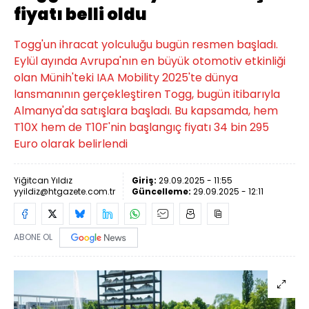
fiyatı belli oldu
Togg'un ihracat yolculuğu bugün resmen başladı.
Eylül ayında Avrupa'nın en büyük otomotiv etkinliği
olan Münih'teki IAA Mobility 2025'te dünya
lansmanının gerçekleştiren Togg, bugün itibarıyla
Almanya'da satışlara başladı. Bu kapsamda, hem
T10X hem de T10F'nin başlangıç fiyatı 34 bin 295
Euro olarak belirlendi
Yiğitcan Yıldız
Giriş:
29.09.2025 - 11:55
yyildiz@htgazete.com.tr
Güncelleme:
29.09.2025 - 12:11
ABONE OL