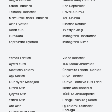
Kadın Haberleri
Son Depremler
Teknoloji Haberleri
Hava Durumu
Memur ve Emekli Haberleri
Yol Durumu
Altın Fiyatları
Sinema Rehberi
Dolar Kuru
TV Yayın Akışı
Euro Kuru
Instagram Dondurma
Kripto Para Fiyatları
Instagram Silme
Yemek Tarifleri
Video Haberler
Ayetel Kürsi
TDK Sözlük Anlamları
Saatlerin Anlamı
Üniversite Taban Puanları
Aşk Sözleri
Rüya Tabirleri
Günaydın Mesajları
Dünya Tarihi ve Türk Tarihi
Gram Altın
İslam Ansiklopedisi
Çeyrek Altın
TÜBİTAK Ansiklopedisi
Yarım Altın
Hangi Besin Kaç Kalori
Ata Altın
Eş Anlamlı Kelimeler
Sözlüğü
Cumhuriyet Altını