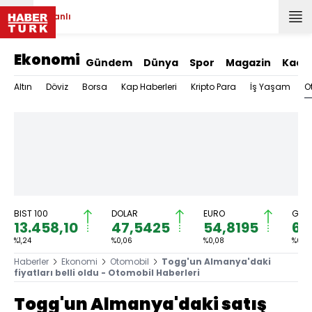
Canlı
Ekonomi
Gündem
Dünya
Spor
Magazin
Kadı
O
Altın
Döviz
Borsa
Kap Haberleri
Kripto Para
İş Yaşam
BIST 100
DOLAR
EURO
GRAM
13.458,10
47,5425
54,8195
6.
%1,24
%0,06
%0,08
%0,6
Haberler
Ekonomi
Otomobil
Togg'un Almanya'daki
fiyatları belli oldu - Otomobil Haberleri
Togg'un Almanya'daki satış