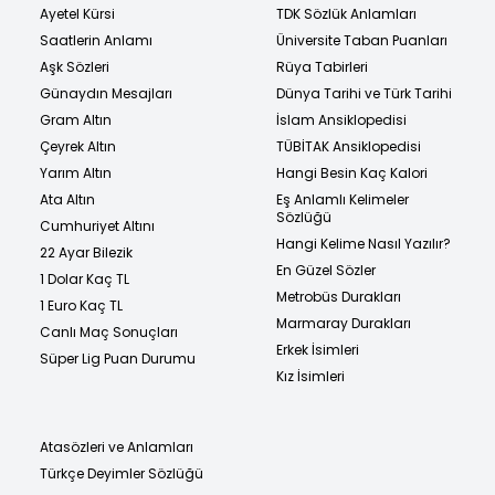
Ayetel Kürsi
TDK Sözlük Anlamları
Saatlerin Anlamı
Üniversite Taban Puanları
Aşk Sözleri
Rüya Tabirleri
Günaydın Mesajları
Dünya Tarihi ve Türk Tarihi
Gram Altın
İslam Ansiklopedisi
Çeyrek Altın
TÜBİTAK Ansiklopedisi
Yarım Altın
Hangi Besin Kaç Kalori
Ata Altın
Eş Anlamlı Kelimeler
Sözlüğü
Cumhuriyet Altını
Hangi Kelime Nasıl Yazılır?
22 Ayar Bilezik
En Güzel Sözler
1 Dolar Kaç TL
Metrobüs Durakları
1 Euro Kaç TL
Marmaray Durakları
Canlı Maç Sonuçları
Erkek İsimleri
Süper Lig Puan Durumu
Kız İsimleri
Atasözleri ve Anlamları
Türkçe Deyimler Sözlüğü