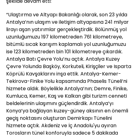
şekilde devam etti:
“Ulaştırma ve Altyapı Bakanlığı olarak, son 23 yılda
Antalya’nın ulaşım ve iletişim altyapısına 241 milyar
lirayı aşan yatırımlar gerçekleştirdik. Bölünmüş yol
uzunluğumuzu 197 kilometreden 761 kilometreye,
bitümlü sıcak karışım kaplamalı yol uzunluğumuzu
ise 123 kilometreden bin 101 kilometreye çıkardık.
Antalya Batı Çevre Yolu’nu açtık. Antalya Kuzey
Çevre Yolunda Başköy, Korkuteli, Kirişçiler ve Isparta
Köprülü Kavşaklarını inşa ettik. Antalya-Kemer-
Tekirova-Finike Yolu kapsamında Phaselis Tüneli’ni
hizmete aldık. Böylelikle Antalya’nın; Demre, Finike,
Kumluca, Kemer, Kaş ve Kalkan gibi turizm cenneti
beldelerinin ulaşımını güçlendirdik. Antalya’yı
Konya’ya bağlayan kuzey-güney aksının en önemli
geçiş noktasını oluşturan Demirkapı Tünelini
hizmete açtık. Akdeniz ve İç Anadolu'yu ayıran
Torosların tünel konforuyla sadece 5 dakikada