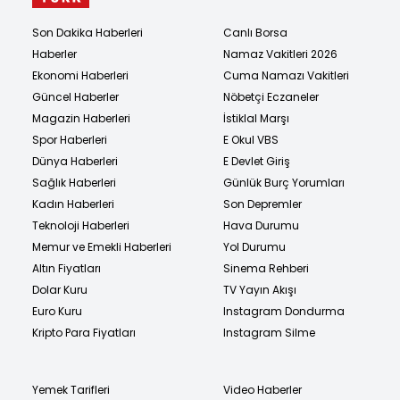
Son Dakika Haberleri
Canlı Borsa
Haberler
Namaz Vakitleri 2026
Ekonomi Haberleri
Cuma Namazı Vakitleri
Güncel Haberler
Nöbetçi Eczaneler
Magazin Haberleri
İstiklal Marşı
Spor Haberleri
E Okul VBS
Dünya Haberleri
E Devlet Giriş
Sağlık Haberleri
Günlük Burç Yorumları
Kadın Haberleri
Son Depremler
Teknoloji Haberleri
Hava Durumu
Memur ve Emekli Haberleri
Yol Durumu
Altın Fiyatları
Sinema Rehberi
Dolar Kuru
TV Yayın Akışı
Euro Kuru
Instagram Dondurma
Kripto Para Fiyatları
Instagram Silme
Yemek Tarifleri
Video Haberler