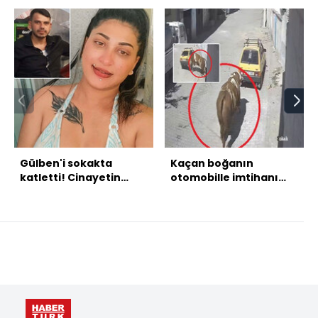
Gülben'i sokakta
Kaçan boğanın
katletti! Cinayetin
otomobille imtihanı
nedeni belli oldu!
kamerada!