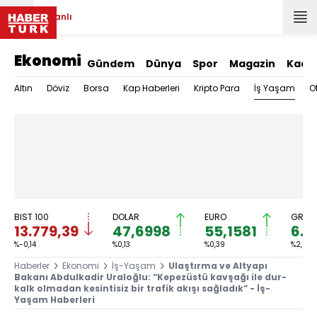
Canlı
Ekonomi
Gündem
Dünya
Spor
Magazin
Kadı
İş Yaşam
Altın
Döviz
Borsa
Kap Haberleri
Kripto Para
O
BIST 100
DOLAR
EURO
GRAM 
13.779,39
47,6998
55,1581
6.6
%-0,14
%0,13
%0,39
%2,59
Haberler
Ekonomi
İş-Yaşam
Ulaştırma ve Altyapı
Bakanı Abdulkadir Uraloğlu: “Kepezüstü kavşağı ile dur-
kalk olmadan kesintisiz bir trafik akışı sağladık” - İş-
Yaşam Haberleri