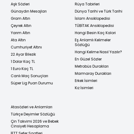
Aşk Sözleri
Rüya Tabirleri
Günaydın Mesajları
Dünya Tarihi ve Türk Tarihi
Gram Altın
İslam Ansiklopedisi
Çeyrek Altın
TÜBİTAK Ansiklopedisi
Yarım Altın
Hangi Besin Kaç Kalori
Ata Altın
Eş Anlamlı Kelimeler
Sözlüğü
Cumhuriyet Altını
Hangi Kelime Nasıl Yazılır?
22 Ayar Bilezik
En Güzel Sözler
1 Dolar Kaç TL
Metrobüs Durakları
1 Euro Kaç TL
Marmaray Durakları
Canlı Maç Sonuçları
Erkek İsimleri
Süper Lig Puan Durumu
Kız İsimleri
Atasözleri ve Anlamları
Türkçe Deyimler Sözlüğü
Çin Takvimi 2026 ve Bebek
Cinsiyeti Hesaplama
İETT Sefer Saatleri