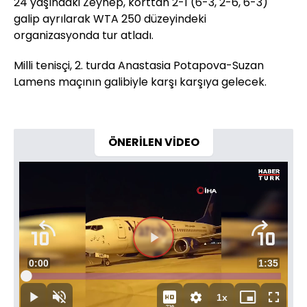
24 yaşındaki Zeynep, korttan 2-1 (6-3, 2-6, 6-3)
galip ayrılarak WTA 250 düzeyindeki
organizasyonda tur atladı.
Milli tenisçi, 2. turda Anastasia Potapova-Suzan
Lamens maçının galibiyle karşı karşıya gelecek.
ÖNERİLEN VİDEO
Videoyu
Süre
0:00
Toplam
1:35
Oynat
Yüklendi
:
3.42%
Süre
1x
Oynat
Sesi
Oynatma
Mini
Tam
720