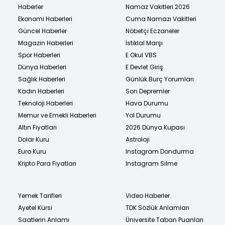
Haberler
Namaz Vakitleri 2026
Ekonomi Haberleri
Cuma Namazı Vakitleri
Güncel Haberler
Nöbetçi Eczaneler
Magazin Haberleri
İstiklal Marşı
Spor Haberleri
E Okul VBS
Dünya Haberleri
E Devlet Giriş
Sağlık Haberleri
Günlük Burç Yorumları
Kadın Haberleri
Son Depremler
Teknoloji Haberleri
Hava Durumu
Memur ve Emekli Haberleri
Yol Durumu
Altın Fiyatları
2026 Dünya Kupası
Dolar Kuru
Astroloji
Euro Kuru
Instagram Dondurma
Kripto Para Fiyatları
Instagram Silme
Yemek Tarifleri
Video Haberler
Ayetel Kürsi
TDK Sözlük Anlamları
Saatlerin Anlamı
Üniversite Taban Puanları