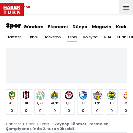
Canlı
Spor
Gündem
Ekonomi
Dünya
Magazin
Kadın
Tenis
Transfer
Futbol
Basketbol
Voleybol
NBA
Puan Du
ASF
BJK
ÇRZ
ALNY
ÇFK
EFK
EYP
FB
GS
0
0
0
0
0
0
0
0
0
Haberler
Spor
Tenis
Zeynep Sönmez, Rosmalen
Şampiyonası'nda 2. tura yükseldi