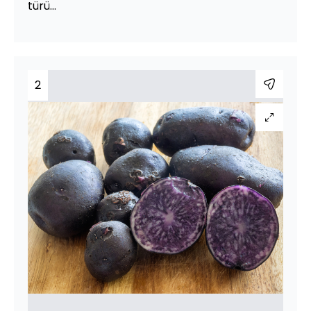
türü…
2