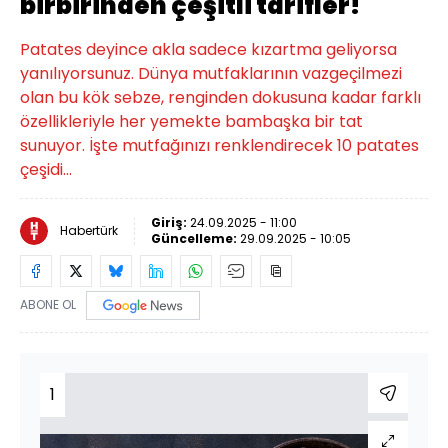
birbirinden çeşitli tarifler!
Patates deyince akla sadece kızartma geliyorsa
yanılıyorsunuz. Dünya mutfaklarının vazgeçilmezi
olan bu kök sebze, renginden dokusuna kadar farklı
özellikleriyle her yemekte bambaşka bir tat
sunuyor. İşte mutfağınızı renklendirecek 10 patates
çeşidi…
Giriş:
24.09.2025 - 11:00
Habertürk
Güncelleme:
29.09.2025 - 10:05
ABONE OL
1