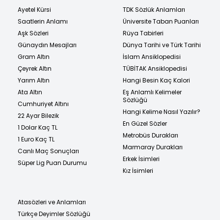
Ayetel Kürsi
TDK Sözlük Anlamları
Saatlerin Anlamı
Üniversite Taban Puanları
Aşk Sözleri
Rüya Tabirleri
Günaydın Mesajları
Dünya Tarihi ve Türk Tarihi
Gram Altın
İslam Ansiklopedisi
Çeyrek Altın
TÜBİTAK Ansiklopedisi
Yarım Altın
Hangi Besin Kaç Kalori
Ata Altın
Eş Anlamlı Kelimeler
Sözlüğü
Cumhuriyet Altını
Hangi Kelime Nasıl Yazılır?
22 Ayar Bilezik
En Güzel Sözler
1 Dolar Kaç TL
Metrobüs Durakları
1 Euro Kaç TL
Marmaray Durakları
Canlı Maç Sonuçları
Erkek İsimleri
Süper Lig Puan Durumu
Kız İsimleri
Atasözleri ve Anlamları
Türkçe Deyimler Sözlüğü