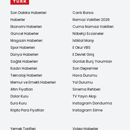
Son Dakika Haberleri
Canlı Borsa
Haberler
Namaz Vakitleri 2026
Ekonomi Haberleri
Cuma Namazı Vakitleri
Güncel Haberler
Nöbetçi Eczaneler
Magazin Haberleri
İstiklal Marşı
Spor Haberleri
E Okul VBS
Dünya Haberleri
E Devlet Giriş
Sağlık Haberleri
Günlük Burç Yorumları
Kadın Haberleri
Son Depremler
Teknoloji Haberleri
Hava Durumu
Memur ve Emekli Haberleri
Yol Durumu
Altın Fiyatları
Sinema Rehberi
Dolar Kuru
TV Yayın Akışı
Euro Kuru
Instagram Dondurma
Kripto Para Fiyatları
Instagram Silme
Yemek Tarifleri
Video Haberler