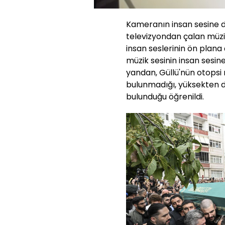
Aç
Kameranın insan sesine du
televizyondan çalan müziğ
insan seslerinin ön plana ç
müzik sesinin insan sesin
yandan, Güllü'nün otopsi 
bulunmadığı, yüksekten d
bulunduğu öğrenildi.