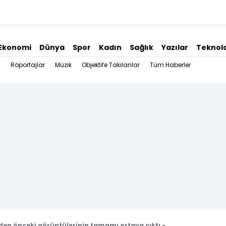
Ekonomi
Dünya
Spor
Kadın
Sağlık
Yazılar
Teknolo
Röportajlar
Müzik
Objektife Takılanlar
Tüm Haberler
en önceki görüntülerinin tamamı ortaya çıktı -