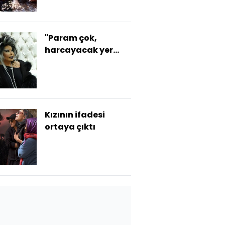
"Param çok,
harcayacak yer
arıyorum"
Kızının ifadesi
ortaya çıktı