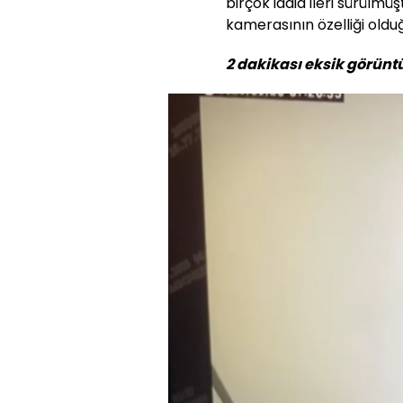
birçok iddia ileri sürülmü
kamerasının özelliği olduğ
2 dakikası eksik görüntü
Sesi