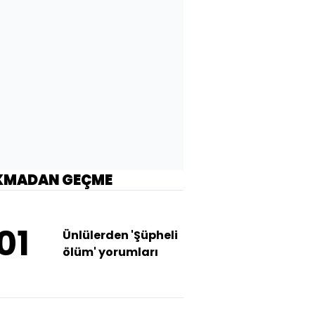
KMADAN GEÇME
01
Ünlülerden 'Şüpheli
ölüm' yorumları