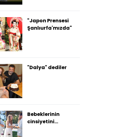
"Japon Prensesi
Şanlıurfa'mızda"
"Dalya" dediler
Bebeklerinin
cinsiyetini
açıkladılar