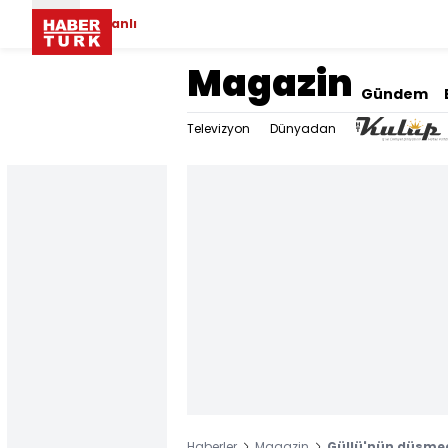
Canlı
Magazin
Gündem
Televizyon
Dünyadan
Haberler
Magazin
Güllü'nün düşmed