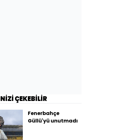
İNİZİ ÇEKEBİLİR
Fenerbahçe
Güllü'yü unutmadı