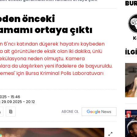
BU
eden önceki
tamamı ortaya çıktı
K
nin 6'ncı katından düşerek hayatını kaybeden
a ait görüntülerde eksik olan iki dakika, ünlü
İLG
k spekülasyona neden olmuştu. Kamera
ara da ulaşılırken yeni ifadelere de başvuruldu.
emesi' için Bursa Kriminal Polis Laboratuvarı
025 - 15:46
:
29.09.2025 - 20:12
ABONE OL