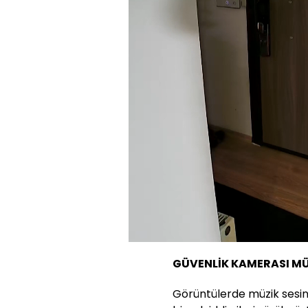
Yüklendi
:
12.24%
Sesi
Aç
GÜVENLİK KAMERASI MÜZ
Görüntülerde müzik sesini