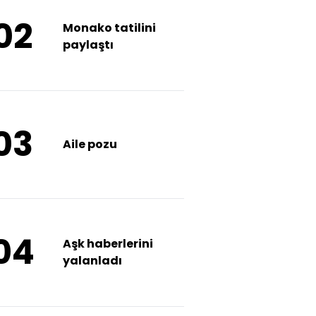
02
Monako tatilini
paylaştı
03
Aile pozu
04
Aşk haberlerini
yalanladı