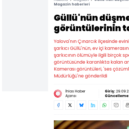
Magazin haberleri
Güllü'nün düşm
görüntülerinin 
Yalova'nın Çınarcık ilçesinde evi
şarkıcı Güllü'nün, ev içi kamerasın
şarkıcının ölümüyle ilgili birço
görüntüsünde karanlıkta kalan anl
Kamerası görüntüleri, 'ses çözüml
Müdürlüğü'ne gönderildi
İhlas Haber
Giriş:
29.09.2
Ajansı
Güncelleme