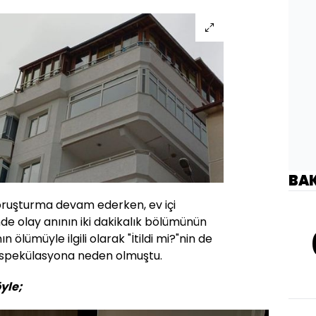
BA
 soruşturma devam ederken, ev içi
de olay anının iki dakikalık bölümünün
n ölümüyle ilgili olarak "İtildi mi?"nin de
k spekülasyona neden olmuştu.
yle;