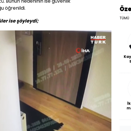
ştü. Bunun nedeninin ise güvenlik
u öğrenildi.
Öze
TÜMÜ
ler ise şöyleydi;
Kay
De
haf
a
bl
İk
m
Yüklendi
:
100.00%
Oynatma