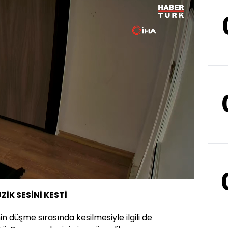
Oynatma
1080
Hızı
İK SESİNİ KESTİ
n düşme sırasında kesilmesiyle ilgili de