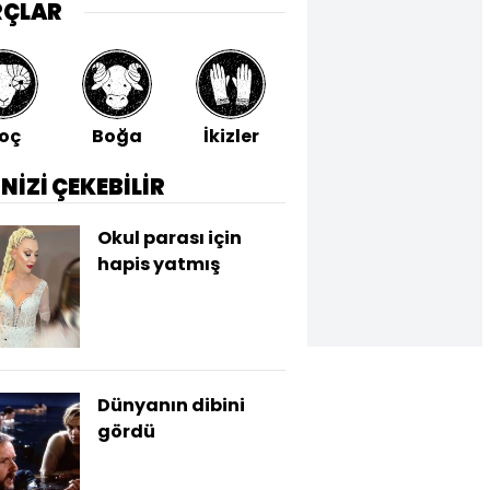
RÇLAR
oç
Boğa
İkizler
Yengeç
Aslan
İNİZİ ÇEKEBİLİR
Okul parası için
hapis yatmış
Dünyanın dibini
gördü