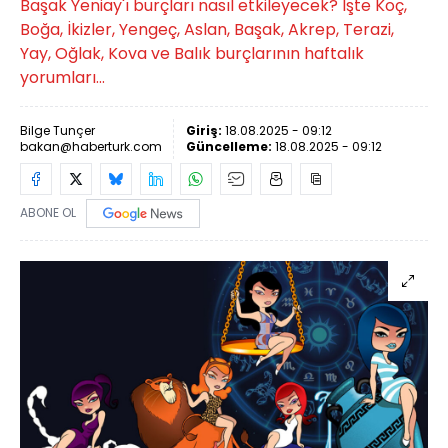
Başak Yeniay'ı burçları nasıl etkileyecek? İşte Koç,
Boğa, İkizler, Yengeç, Aslan, Başak, Akrep, Terazi,
Yay, Oğlak, Kova ve Balık burçlarının haftalık
yorumları...
Bilge Tunçer
Giriş:
18.08.2025 - 09:12
bakan@haberturk.com
Güncelleme:
18.08.2025 - 09:12
ABONE OL