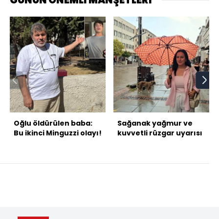
GÜNÜN ÖNEMLİ MANŞETLERİ
Oğlu öldürülen baba:
Sağanak yağmur ve
Bu ikinci Minguzzi olayı!
kuvvetli rüzgar uyarısı