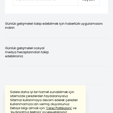
Günlük gelişmeleri takip edebilmek için habertürk uygulamasını
indirin
Günlük gelişmeleri sosyal
medya hesaplarından takip
edebilirsiniz.
Sizlere daha iyi bir hizmet sunabilmek için
sitemizde çerezlerden faydalanıyoruz.
Sitemizi kullanmaya devam ederek çerezleri
Powered by
Translate
kullanmamıza izin vermiş oluyorsunuz.
Detaylı bilgi almak için
‘Çerez Politikasını’
ve
‘Aydınlatma Metnini’
inceleyebilirsiniz.