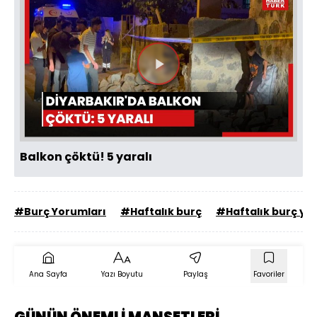
Videoyu
Oynat
Balkon çöktü! 5 yaralı
#Burç Yorumları
#Haftalık burç
#Haftalık burç yo
Ana Sayfa
Yazı Boyutu
Paylaş
Favoriler