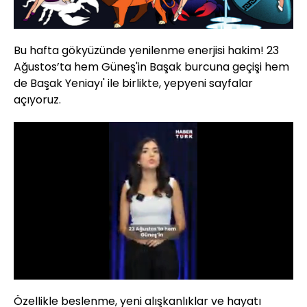
Bu hafta gökyüzünde yenilenme enerjisi hakim! 23
Ağustos’ta hem Güneş'in Başak burcuna geçişi hem
de Başak Yeniayı' ile birlikte, yepyeni sayfalar
açıyoruz.
Yüklendi
:
32.12%
Sesi
Oynatma
Aç
Hızı
Özellikle beslenme, yeni alışkanlıklar ve hayatı