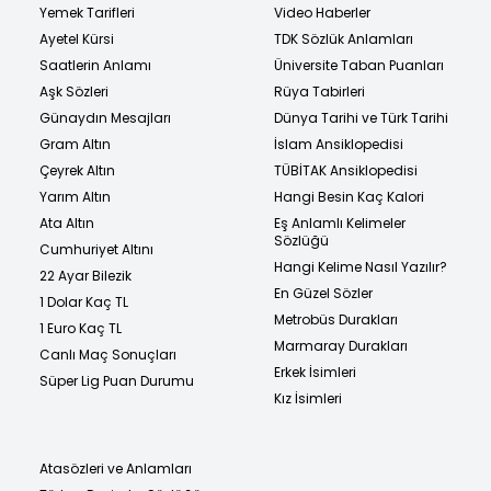
Yemek Tarifleri
Video Haberler
Ayetel Kürsi
TDK Sözlük Anlamları
Saatlerin Anlamı
Üniversite Taban Puanları
Aşk Sözleri
Rüya Tabirleri
Günaydın Mesajları
Dünya Tarihi ve Türk Tarihi
Gram Altın
İslam Ansiklopedisi
Çeyrek Altın
TÜBİTAK Ansiklopedisi
Yarım Altın
Hangi Besin Kaç Kalori
Ata Altın
Eş Anlamlı Kelimeler
Sözlüğü
Cumhuriyet Altını
Hangi Kelime Nasıl Yazılır?
22 Ayar Bilezik
En Güzel Sözler
1 Dolar Kaç TL
Metrobüs Durakları
1 Euro Kaç TL
Marmaray Durakları
Canlı Maç Sonuçları
Erkek İsimleri
Süper Lig Puan Durumu
Kız İsimleri
Atasözleri ve Anlamları