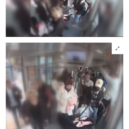
Yüklendi
:
100.00%
Sesi
Oynatma
Aç
Hızı