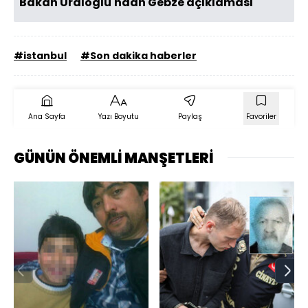
Bakan Uraloğlu'ndan Gebze açıklaması
#istanbul
#Son dakika haberler
Ana Sayfa
Yazı Boyutu
Paylaş
Favoriler
GÜNÜN ÖNEMLİ MANŞETLERİ