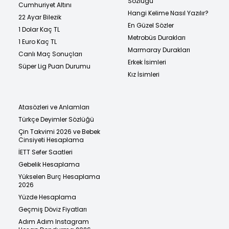
Sözlüğü
Cumhuriyet Altını
Hangi Kelime Nasıl Yazılır?
22 Ayar Bilezik
En Güzel Sözler
1 Dolar Kaç TL
Metrobüs Durakları
1 Euro Kaç TL
Marmaray Durakları
Canlı Maç Sonuçları
Erkek İsimleri
Süper Lig Puan Durumu
Kız İsimleri
Atasözleri ve Anlamları
Türkçe Deyimler Sözlüğü
Çin Takvimi 2026 ve Bebek
Cinsiyeti Hesaplama
İETT Sefer Saatleri
Gebelik Hesaplama
Yükselen Burç Hesaplama
2026
Yüzde Hesaplama
Geçmiş Döviz Fiyatları
Adım Adım Instagram