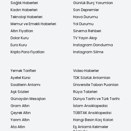
Sağlık Haberleri
Günlük Burç Yorumları
Kadın Haberleri
Son Depremler
Teknoloji Haberleri
Hava Durumu
Memur ve Emekli Haberleri
Yol Durumu
Altın Fiyatları
Sinema Rehberi
Dolar Kuru
TV Yayın Akışı
Euro Kuru
Instagram Dondurma
Kripto Para Fiyatları
Instagram Silme
Yemek Tarifleri
Video Haberler
Ayetel Kürsi
TDK Sözlük Anlamları
Saatlerin Anlamı
Üniversite Taban Puanları
Aşk Sözleri
Rüya Tabirleri
Günaydın Mesajları
Dünya Tarihi ve Türk Tarihi
Gram Altın
İslam Ansiklopedisi
Çeyrek Altın
TÜBİTAK Ansiklopedisi
Yarım Altın
Hangi Besin Kaç Kalori
Ata Altın
Eş Anlamlı Kelimeler