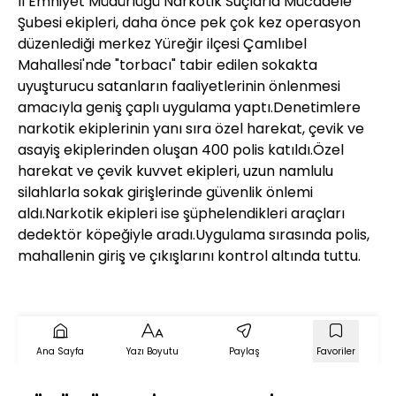
İl Emniyet Müdürlüğü Narkotik Suçlarla Mücadele
Şubesi ekipleri, daha önce pek çok kez operasyon
düzenlediği merkez Yüreğir ilçesi Çamlıbel
Mahallesi'nde "torbacı" tabir edilen sokakta
uyuşturucu satanların faaliyetlerinin önlenmesi
amacıyla geniş çaplı uygulama yaptı.Denetimlere
narkotik ekiplerinin yanı sıra özel harekat, çevik ve
asayiş ekiplerinden oluşan 400 polis katıldı.Özel
harekat ve çevik kuvvet ekipleri, uzun namlulu
silahlarla sokak girişlerinde güvenlik önlemi
aldı.Narkotik ekipleri ise şüphelendikleri araçları
dedektör köpeğiyle aradı.Uygulama sırasında polis,
mahallenin giriş ve çıkışlarını kontrol altında tuttu.
Ana Sayfa
Yazı Boyutu
Paylaş
Favoriler