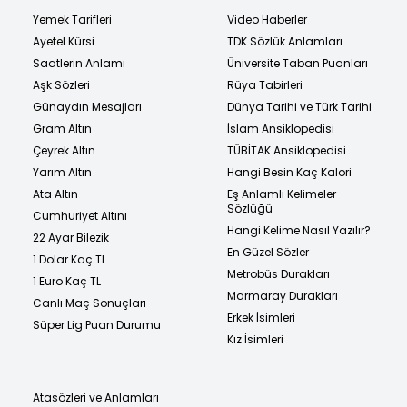
Yemek Tarifleri
Video Haberler
Ayetel Kürsi
TDK Sözlük Anlamları
Saatlerin Anlamı
Üniversite Taban Puanları
Aşk Sözleri
Rüya Tabirleri
Günaydın Mesajları
Dünya Tarihi ve Türk Tarihi
Gram Altın
İslam Ansiklopedisi
Çeyrek Altın
TÜBİTAK Ansiklopedisi
Yarım Altın
Hangi Besin Kaç Kalori
Ata Altın
Eş Anlamlı Kelimeler
Sözlüğü
Cumhuriyet Altını
Hangi Kelime Nasıl Yazılır?
22 Ayar Bilezik
En Güzel Sözler
1 Dolar Kaç TL
Metrobüs Durakları
1 Euro Kaç TL
Marmaray Durakları
Canlı Maç Sonuçları
Erkek İsimleri
Süper Lig Puan Durumu
Kız İsimleri
Atasözleri ve Anlamları