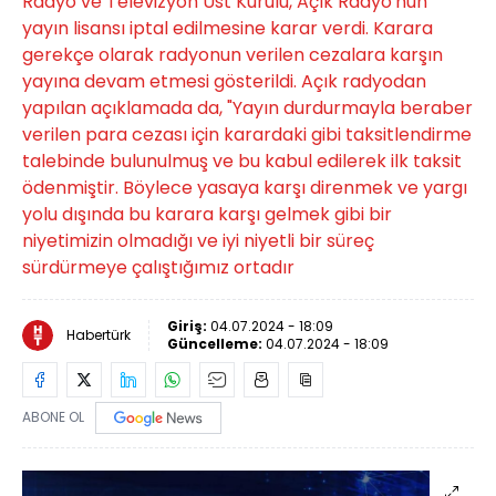
Radyo ve Televizyon Üst Kurulu, Açık Radyo'nun
yayın lisansı iptal edilmesine karar verdi. Karara
gerekçe olarak radyonun verilen cezalara karşın
yayına devam etmesi gösterildi. Açık radyodan
yapılan açıklamada da, "Yayın durdurmayla beraber
verilen para cezası için karardaki gibi taksitlendirme
talebinde bulunulmuş ve bu kabul edilerek ilk taksit
ödenmiştir. Böylece yasaya karşı direnmek ve yargı
yolu dışında bu karara karşı gelmek gibi bir
niyetimizin olmadığı ve iyi niyetli bir süreç
sürdürmeye çalıştığımız ortadır
Giriş:
04.07.2024 - 18:09
Habertürk
Güncelleme:
04.07.2024 - 18:09
ABONE OL