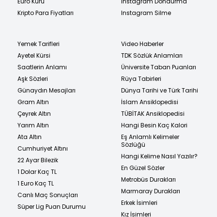
Euro Kuru
Instagram Dondurma
Kripto Para Fiyatları
Instagram Silme
Yemek Tarifleri
Video Haberler
Ayetel Kürsi
TDK Sözlük Anlamları
Saatlerin Anlamı
Üniversite Taban Puanları
Aşk Sözleri
Rüya Tabirleri
Günaydın Mesajları
Dünya Tarihi ve Türk Tarihi
Gram Altın
İslam Ansiklopedisi
Çeyrek Altın
TÜBİTAK Ansiklopedisi
Yarım Altın
Hangi Besin Kaç Kalori
Ata Altın
Eş Anlamlı Kelimeler
Sözlüğü
Cumhuriyet Altını
Hangi Kelime Nasıl Yazılır?
22 Ayar Bilezik
En Güzel Sözler
1 Dolar Kaç TL
Metrobüs Durakları
1 Euro Kaç TL
Marmaray Durakları
Canlı Maç Sonuçları
Erkek İsimleri
Süper Lig Puan Durumu
Kız İsimleri