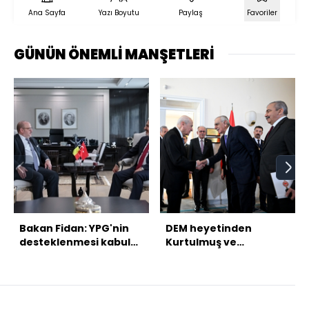
Ana Sayfa
Yazı Boyutu
Paylaş
Favoriler
GÜNÜN ÖNEMLİ MANŞETLERİ
Bakan Fidan: YPG'nin
DEM heyetinden
desteklenmesi kabul
Kurtulmuş ve
edilemez
Bahçeli'ye ziyaret