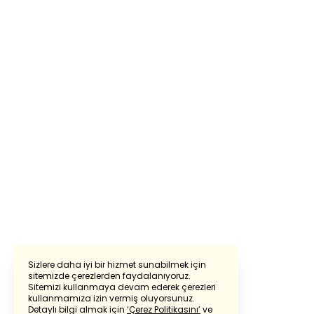
Sizlere daha iyi bir hizmet sunabilmek için
sitemizde çerezlerden faydalanıyoruz.
Sitemizi kullanmaya devam ederek çerezleri
Powered by
Translate
kullanmamıza izin vermiş oluyorsunuz.
Detaylı bilgi almak için
‘Çerez Politikasını’
ve