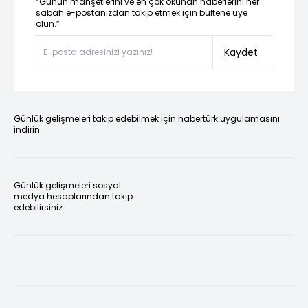
“Günün manşetlerini ve en çok okunan haberlerini her
sabah e-postanızdan takip etmek için bültene üye
olun.”
Kaydet
Günlük gelişmeleri takip edebilmek için habertürk uygulamasını
indirin
Günlük gelişmeleri sosyal
medya hesaplarından takip
edebilirsiniz.