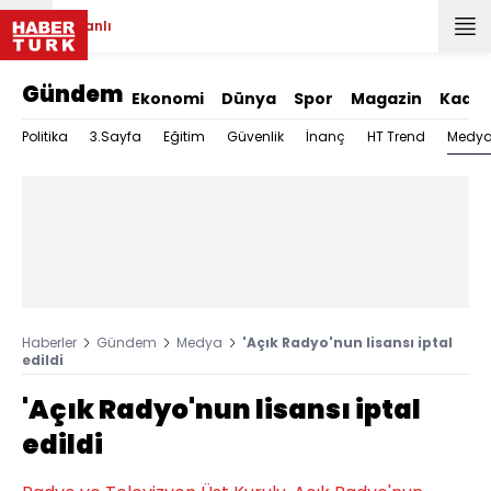
Canlı
Gündem
Ekonomi
Dünya
Spor
Magazin
Kadın
Medy
Politika
3.Sayfa
Eğitim
Güvenlik
İnanç
HT Trend
Haberler
Gündem
Medya
'Açık Radyo'nun lisansı iptal
edildi
'Açık Radyo'nun lisansı iptal
edildi