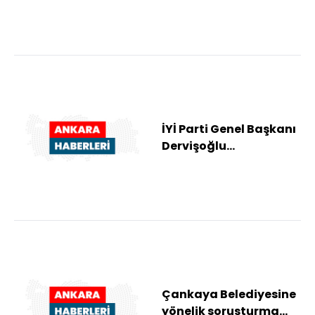
İYİ Parti Genel Başkanı
Dervişoğlu
Gümülcine'de Batı
Trakya Türklerinin
tem...
Çankaya Belediyesine
yönelik soruşturma