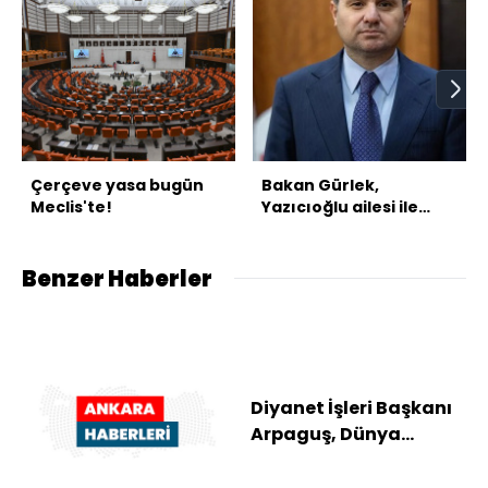
Çerçeve yasa bugün
Bakan Gürlek,
Meclis'te!
Yazıcıoğlu ailesi ile
görüşecek
Benzer Haberler
Diyanet İşleri Başkanı
Arpaguş, Dünya
Müslüman Alimler
Birliği Başkanı Kara...