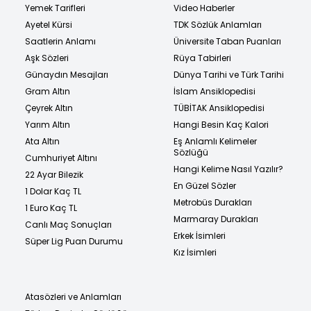
Yemek Tarifleri
Video Haberler
Ayetel Kürsi
TDK Sözlük Anlamları
Saatlerin Anlamı
Üniversite Taban Puanları
Aşk Sözleri
Rüya Tabirleri
Günaydın Mesajları
Dünya Tarihi ve Türk Tarihi
Gram Altın
İslam Ansiklopedisi
Çeyrek Altın
TÜBİTAK Ansiklopedisi
Yarım Altın
Hangi Besin Kaç Kalori
Ata Altın
Eş Anlamlı Kelimeler
Sözlüğü
Cumhuriyet Altını
Hangi Kelime Nasıl Yazılır?
22 Ayar Bilezik
En Güzel Sözler
1 Dolar Kaç TL
Metrobüs Durakları
1 Euro Kaç TL
Marmaray Durakları
Canlı Maç Sonuçları
Erkek İsimleri
Süper Lig Puan Durumu
Kız İsimleri
Atasözleri ve Anlamları