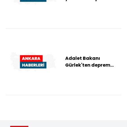
kapsamında 2 zanlı
daha tutuklandı
Adalet Bakanı
Gürlek'ten deprem
bölgesinde yapılan
çalışmalara ilişkin
payl...