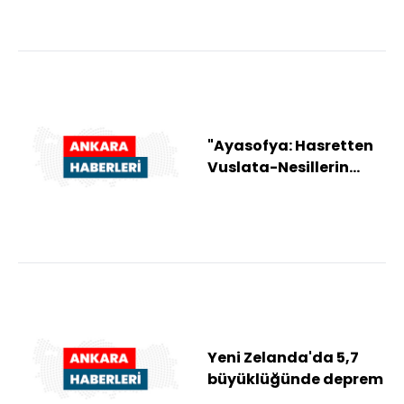
"Ayasofya: Hasretten
Vuslata-Nesillerin
Hasreti, Milletin Sesi"
kitabı yayı...
Yeni Zelanda'da 5,7
büyüklüğünde deprem