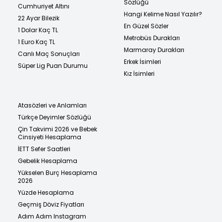
Sözlüğü
Cumhuriyet Altını
Hangi Kelime Nasıl Yazılır?
22 Ayar Bilezik
En Güzel Sözler
1 Dolar Kaç TL
Metrobüs Durakları
1 Euro Kaç TL
Marmaray Durakları
Canlı Maç Sonuçları
Erkek İsimleri
Süper Lig Puan Durumu
Kız İsimleri
Atasözleri ve Anlamları
Türkçe Deyimler Sözlüğü
Çin Takvimi 2026 ve Bebek
Cinsiyeti Hesaplama
İETT Sefer Saatleri
Gebelik Hesaplama
Yükselen Burç Hesaplama
2026
Yüzde Hesaplama
Geçmiş Döviz Fiyatları
Adım Adım Instagram