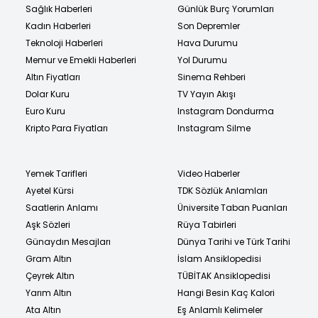
Sağlık Haberleri
Günlük Burç Yorumları
Kadın Haberleri
Son Depremler
Teknoloji Haberleri
Hava Durumu
Memur ve Emekli Haberleri
Yol Durumu
Altın Fiyatları
Sinema Rehberi
Dolar Kuru
TV Yayın Akışı
Euro Kuru
Instagram Dondurma
Kripto Para Fiyatları
Instagram Silme
Yemek Tarifleri
Video Haberler
Ayetel Kürsi
TDK Sözlük Anlamları
Saatlerin Anlamı
Üniversite Taban Puanları
Aşk Sözleri
Rüya Tabirleri
Günaydın Mesajları
Dünya Tarihi ve Türk Tarihi
Gram Altın
İslam Ansiklopedisi
Çeyrek Altın
TÜBİTAK Ansiklopedisi
Yarım Altın
Hangi Besin Kaç Kalori
Ata Altın
Eş Anlamlı Kelimeler