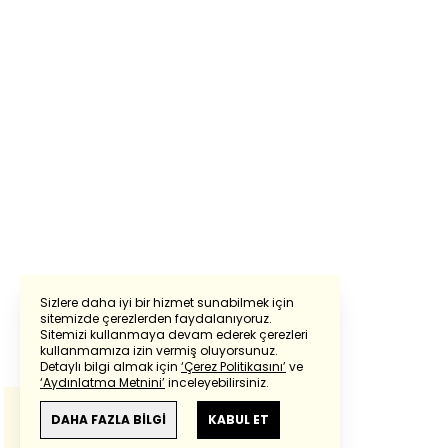
Sizlere daha iyi bir hizmet sunabilmek için
sitemizde çerezlerden faydalanıyoruz.
Sitemizi kullanmaya devam ederek çerezleri
Powered by
Translate
kullanmamıza izin vermiş oluyorsunuz.
Detaylı bilgi almak için
‘Çerez Politikasını’
ve
‘Aydınlatma Metnini’
inceleyebilirsiniz.
Bu çeviride
Google Translete
kullanılmıştır.
Anlam ve çeviri hatalarından
haberturk.com
DAHA FAZLA BİLGİ
KABUL ET
sorumlu değildir.