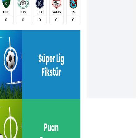
KOC
KON
İBFK
SAMS
TS
0
0
0
0
0