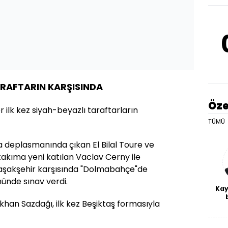
ARAFTARIN KARŞISINDA
Öze
r ilk kez siyah-beyazlı taraftarların
TÜMÜ
a deplasmanında çıkan El Bilal Toure ve
 takıma yeni katılan Vaclav Cerny ile
şakşehir karşısında "Dolmabahçe"de
nünde sınav verdi.
Kay
han Sazdağı, ilk kez Beşiktaş formasıyla
De
haf
a