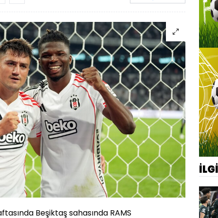
İLG
 haftasında Beşiktaş sahasında RAMS