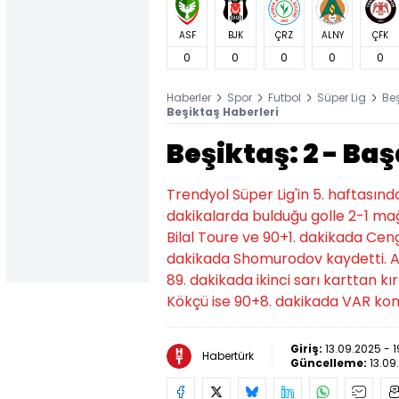
ASF
BJK
ÇRZ
ALNY
ÇFK
0
0
0
0
0
Haberler
Spor
Futbol
Süper Lig
Be
Beşiktaş Haberleri
Beşiktaş: 2 - Ba
Trendyol Süper Lig'in 5. haftasın
dakikalarda bulduğu golle 2-1 mağ
Bilal Toure ve 90+1. dakikada Ceng
dakikada Shomurodov kaydetti. A
89. dakikada ikinci sarı karttan k
Kökçü ise 90+8. dakikada VAR kont
Giriş:
13.09.2025 - 
Habertürk
Güncelleme:
13.09