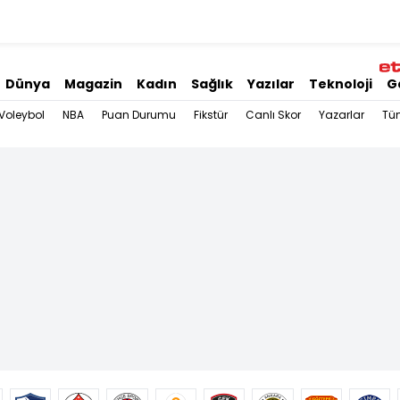
Dünya
Magazin
Kadın
Sağlık
Yazılar
Teknoloji
G
Voleybol
NBA
Puan Durumu
Fikstür
Canlı Skor
Yazarlar
Tü