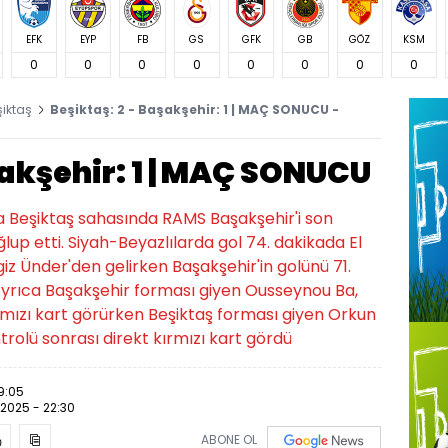
EFK
EYP
FB
GS
GFK
GB
GÖZ
KSM
0
0
0
0
0
0
0
0
şiktaş
Beşiktaş: 2 - Başakşehir: 1 | MAÇ SONUCU -
şakşehir: 1 | MAÇ SONUCU
da Beşiktaş sahasında RAMS Başakşehir'i son
lup etti. Siyah-Beyazlılarda gol 74. dakikada El
iz Ünder'den gelirken Başakşehir'in golünü 71.
yrıca Başakşehir forması giyen Ousseynou Ba,
ırmızı kart görürken Beşiktaş forması giyen Orkun
rolü sonrası direkt kırmızı kart gördü
19:05
.2025 - 22:30
ABONE OL