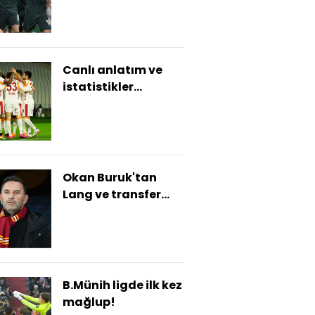
Canlı anlatım ve
istatistikler...
Okan Buruk'tan
Lang ve transfer
açıklaması!
B.Münih ligde ilk kez
mağlup!