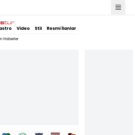
astro
Video
Stil
Resmi İlanlar
m Haberler