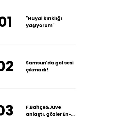
01
"Hayal kırıklığı
yaşıyorum"
02
Samsun'da gol sesi
çıkmadı!
03
F.Bahçe&Juve
anlaştı, gözler En-
Nesyri'de!