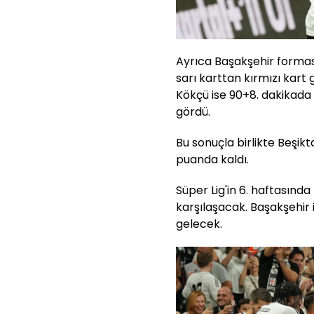
Ayrıca Başakşehir forması
sarı karttan kırmızı kart
Kökçü ise 90+8. dakikada 
gördü.
Bu sonuçla birlikte Beşik
puanda kaldı.
Süper Lig'in 6. haftasın
karşılaşacak. Başakşehir 
gelecek.