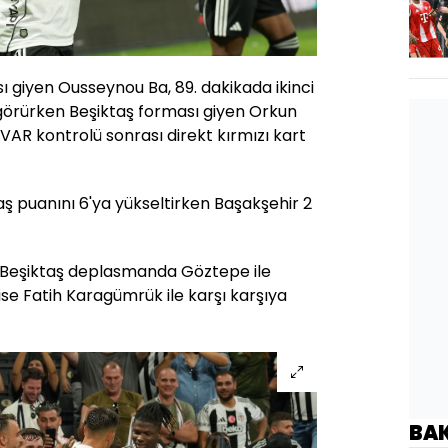
 giyen Ousseynou Ba, 89. dakikada ikinci
 görürken Beşiktaş forması giyen Orkun
VAR kontrolü sonrası direkt kırmızı kart
taş puanını 6'ya yükseltirken Başakşehir 2
da Beşiktaş deplasmanda Göztepe ile
ise Fatih Karagümrük ile karşı karşıya
BA