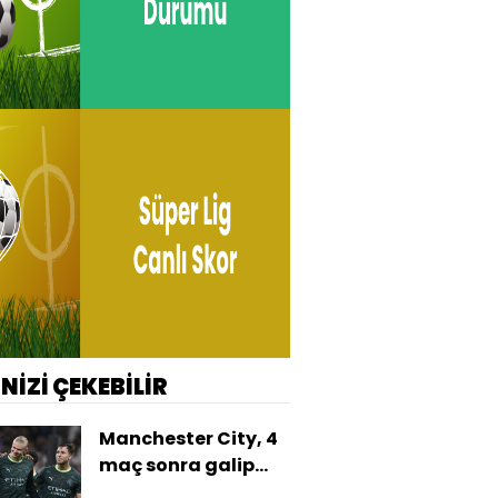
İNİZİ ÇEKEBİLİR
Manchester City, 4
maç sonra galip
geldi!