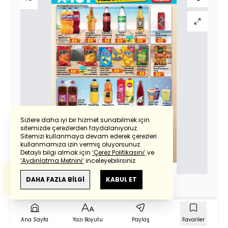
Sizlere daha iyi bir hizmet sunabilmek için
sitemizde çerezlerden faydalanıyoruz.
Sitemizi kullanmaya devam ederek çerezleri
Powered by
Translate
kullanmamıza izin vermiş oluyorsunuz.
Detaylı bilgi almak için
‘Çerez Politikasını’
ve
‘Aydınlatma Metnini’
inceleyebilirsiniz.
Bu çeviride
Google Translete
kullanılmıştır.
Anlam ve çeviri hatalarından
haberturk.com
DAHA FAZLA BİLGİ
KABUL ET
sorumlu değildir.
Ana Sayfa
Yazı Boyutu
Paylaş
Favoriler