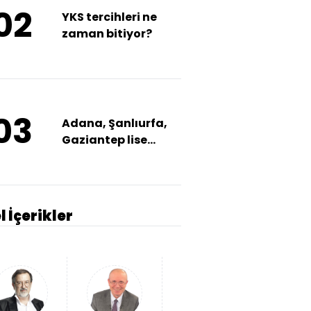
02
YKS tercihleri ne
zaman bitiyor?
03
Adana, Şanlıurfa,
Gaziantep lise
taban puanları
l İçerikler