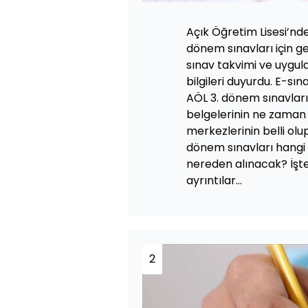
Açık Öğretim Lisesi’nde
dönem sınavları için ger
sınav takvimi ve uygul
bilgileri duyurdu. E-sın
AÖL 3. dönem sınavları 
belgelerinin ne zaman
merkezlerinin belli olup
dönem sınavları hangi t
nereden alınacak? İşte
ayrıntılar...
2