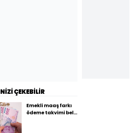
İNİZİ ÇEKEBİLİR
Emekli maaş farkı
ödeme takvimi belli
oldu