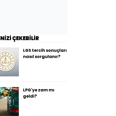
İNİZİ ÇEKEBİLİR
LGS tercih sonuçları
nasıl sorgulanır?
LPG'ye zam mı
geldi?