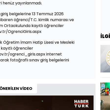
eri henüz yayınlanmadı.
v giriş belgelerine 13 Temmuz 2026
itibaren öğrenci/T.C. kimlik numarası ve
etim Ortaokulunda kayıtlı öğrenciler
v.tr/OgrenciGiris.aspx
İLG
çık Öğretim İmam Hatip Lisesi ve Mesleki
kayıtlı öğrenciler
v.tr/ogrenci_giris.aspx internet
arak fotoğraflı sınav giriş belgelerini
ÖNERİLEN VİDEO