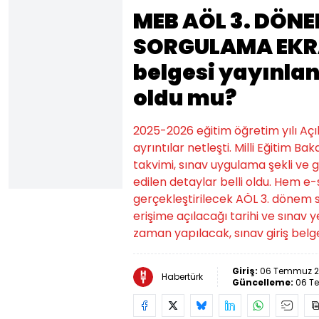
MEB AÖL 3. DÖNE
SORGULAMA EKRAN
belgesi yayınland
oldu mu?
2025-2026 eğitim öğretim yılı Açık
ayrıntılar netleşti. Milli Eğitim B
takvimi, sınav uygulama şekli ve g
edilen detaylar belli oldu. Hem e
gerçekleştirilecek AÖL 3. dönem sı
erişime açılacağı tarihi ve sınav y
zaman yapılacak, sınav giriş belge
Giriş:
06 Temmuz 20
Habertürk
Güncelleme:
06 T