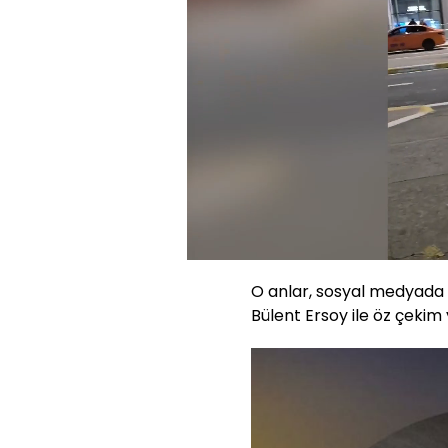
Yüklendi
:
55.32%
Sesi
Aç
O anlar, sosyal medyada v
Bülent Ersoy ile öz çekim 