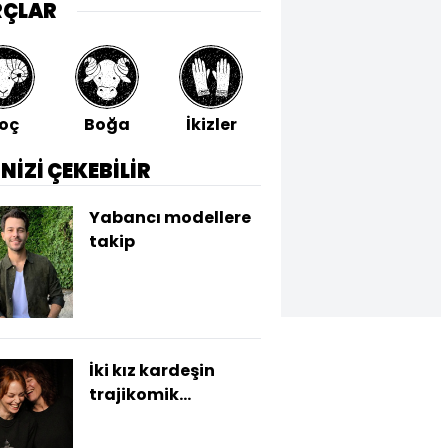
RÇLAR
oç
Boğa
İkizler
Yengeç
Aslan
İNİZİ ÇEKEBİLİR
Yabancı modellere
takip
İki kız kardeşin
trajikomik
yüzleşmesi