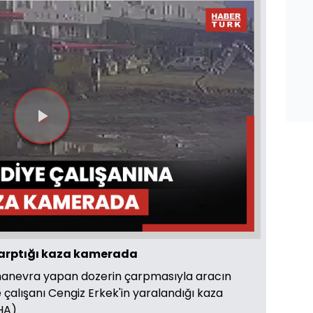
Videoyu
Oynat
çarptığı kaza kamerada
i manevra yapan dozerin çarpmasıyla aracın
 çalışanı Cengiz Erkek'in yaralandığı kaza
(DHA)