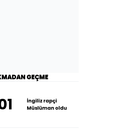
KMADAN GEÇME
01
İngiliz rapçi
Müslüman oldu