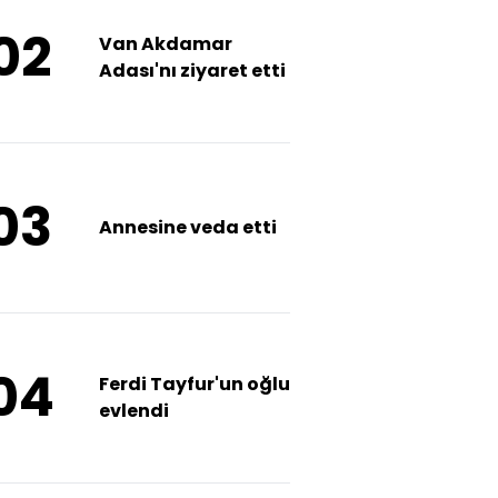
02
Van Akdamar
Adası'nı ziyaret etti
03
Annesine veda etti
04
Ferdi Tayfur'un oğlu
evlendi