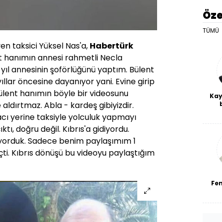
Öze
TÜMÜ
en taksici Yüksel Nas'a,
Habertürk
ent hanımın annesi rahmetli Necla
yıl annesinin şoförlüğünü yaptım. Bülent
ıllar öncesine dayanıyor yani. Evine girip
 Bülent hanımın böyle bir videosunu
Kay
aldırtmaz. Abla - kardeş gibiyizdir.
De
acı yerine taksiyle yolculuk yapmayı
haf
a
ıktı, doğru değil. Kıbrıs'a gidiyordu.
bl
iyorduk. Sadece benim paylaşımım 1
ti. Kıbrıs dönüşü bu videoyu paylaştığım
Fe