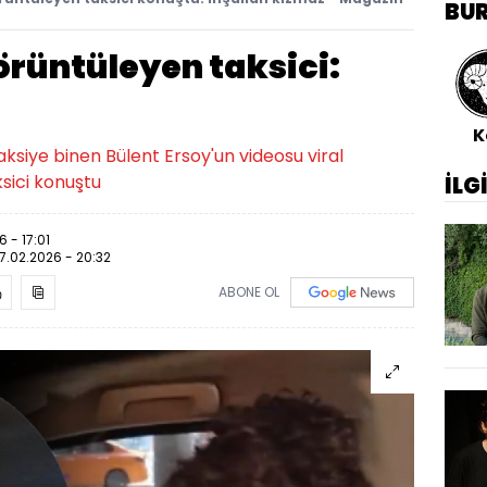
BU
örüntüleyen taksici:
K
aksiye binen Bülent Ersoy'un videosu viral
sici konuştu
İLG
 - 17:01
7.02.2026 - 20:32
ABONE OL