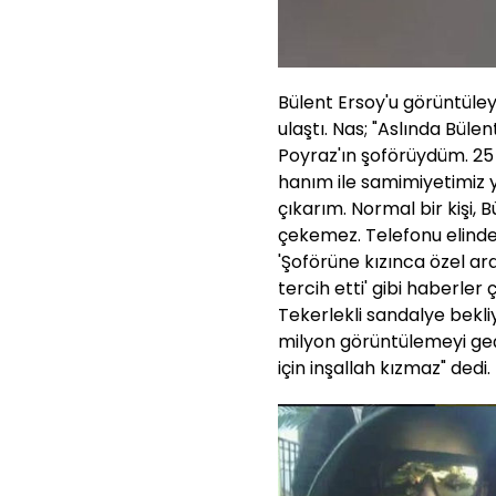
Bülent Ersoy'u görüntüley
ulaştı. Nas; "Aslında Bül
Poyraz'ın şoförüydüm. 25 
hanım ile samimiyetimiz y
çıkarım. Normal bir kişi,
çekemez. Telefonu elinde 
'Şoförüne kızınca özel ar
tercih etti' gibi haberler ç
Tekerlekli sandalye bekl
milyon görüntülemeyi geç
için inşallah kızmaz" dedi.