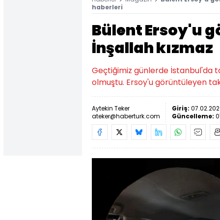
haberleri
Bülent Ersoy'u g
İnşallah kızmaz
Geçtiğimiz günlerde İstanbul'da t
olmuştu. Ersoy'u görüntüleyen tak
Aytekin Teker
Giriş:
07.02.2026
ateker@haberturk.com
Güncelleme:
0