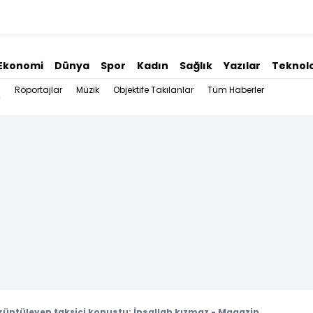
Ekonomi
Dünya
Spor
Kadın
Sağlık
Yazılar
Teknolo
Röportajlar
Müzik
Objektife Takılanlar
Tüm Haberler
rüntüleyen taksici konuştu: İnşallah kızmaz - Magazin