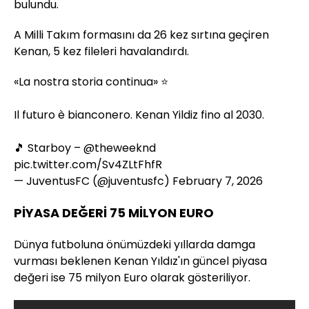
bulundu.
A Milli Takım formasını da 26 kez sırtına geçiren
Kenan, 5 kez fileleri havalandırdı.
«La nostra storia continua» ⭐️
Il futuro è bianconero. Kenan Yildiz fino al 2030.
🎵 Starboy –
@theweeknd
pic.twitter.com/Sv4ZLtFhfR
— JuventusFC (@juventusfc)
February 7, 2026
PİYASA DEĞERİ 75 MİLYON EURO
Dünya futboluna önümüzdeki yıllarda damga
vurması beklenen Kenan Yıldız'ın güncel piyasa
değeri ise 75 milyon Euro olarak gösteriliyor.