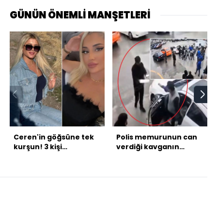
GÜNÜN ÖNEMLİ MANŞETLERİ
Ceren'in göğsüne tek
Polis memurunun can
kurşun! 3 kişi
verdiği kavganın
gözaltında!
görüntüsü çıktı!