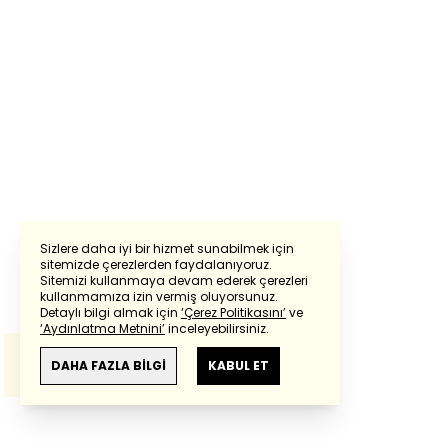
Sizlere daha iyi bir hizmet sunabilmek için
sitemizde çerezlerden faydalanıyoruz.
Sitemizi kullanmaya devam ederek çerezleri
Powered by
Translate
kullanmamıza izin vermiş oluyorsunuz.
Detaylı bilgi almak için
‘Çerez Politikasını’
ve
‘Aydınlatma Metnini’
inceleyebilirsiniz.
Bu çeviride
Google Translete
kullanılmıştır.
Anlam ve çeviri hatalarından
haberturk.com
DAHA FAZLA BİLGİ
KABUL ET
sorumlu değildir.