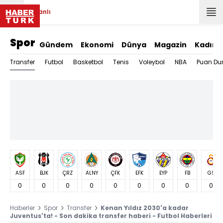
Canlı
Spor
Gündem
Ekonomi
Dünya
Magazin
Kadın
Transfer
Futbol
Basketbol
Tenis
Voleybol
NBA
Puan Du
ASF
BJK
ÇRZ
ALNY
ÇFK
EFK
EYP
FB
GS
0
0
0
0
0
0
0
0
0
Haberler
Spor
Transfer
Kenan Yıldız 2030'a kadar
Juventus'ta! - Son dakika transfer haberi - Futbol Haberleri