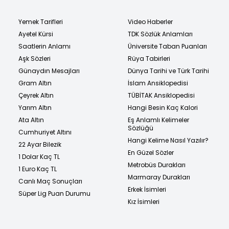
Yemek Tarifleri
Video Haberler
Ayetel Kürsi
TDK Sözlük Anlamları
Saatlerin Anlamı
Üniversite Taban Puanları
Aşk Sözleri
Rüya Tabirleri
Günaydın Mesajları
Dünya Tarihi ve Türk Tarihi
Gram Altın
İslam Ansiklopedisi
Çeyrek Altın
TÜBİTAK Ansiklopedisi
Yarım Altın
Hangi Besin Kaç Kalori
Ata Altın
Eş Anlamlı Kelimeler
Sözlüğü
Cumhuriyet Altını
Hangi Kelime Nasıl Yazılır?
22 Ayar Bilezik
En Güzel Sözler
1 Dolar Kaç TL
Metrobüs Durakları
1 Euro Kaç TL
Marmaray Durakları
Canlı Maç Sonuçları
Erkek İsimleri
Süper Lig Puan Durumu
Kız İsimleri