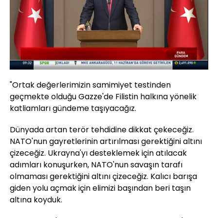
Yüklendi
:
5.26%
Sesi
Oynatma
Aç
Hızı
"Ortak değerlerimizin samimiyet testinden
geçmekte olduğu Gazze'de Filistin halkına yönelik
katliamları gündeme taşıyacağız.
Dünyada artan terör tehdidine dikkat çekeceğiz.
NATO'nun gayretlerinin artırılması gerektiğini altını
çizeceğiz. Ukrayna'yı desteklemek için atılacak
adımları konuşurken, NATO'nun savaşın tarafı
olmaması gerektiğini altını çizeceğiz. Kalıcı barışa
giden yolu açmak için elimizi başından beri taşın
altına koyduk.