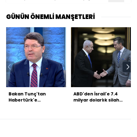
GÜNÜN ÖNEMLİ MANŞETLERİ
Bakan Tunç'tan
ABD'den İsrail'e 7.4
Habertürk'e
milyar dolarlık silah
açıklamalar
satışı