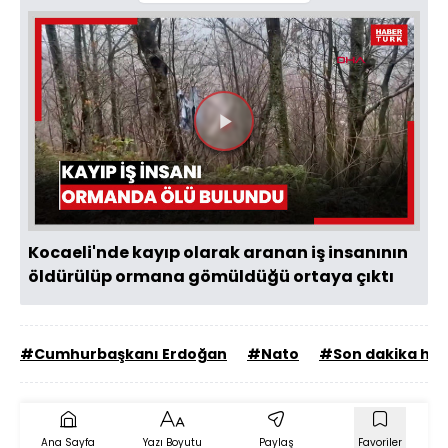
Videoyu
Oynat
Kocaeli'nde kayıp olarak aranan iş insanının
öldürülüp ormana gömüldüğü ortaya çıktı
#Cumhurbaşkanı Erdoğan
#Nato
#Son dakika hab
Ana Sayfa
Yazı Boyutu
Paylaş
Favoriler