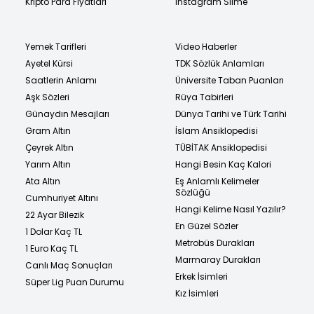
Kripto Para Fiyatları
Instagram Silme
Yemek Tarifleri
Video Haberler
Ayetel Kürsi
TDK Sözlük Anlamları
Saatlerin Anlamı
Üniversite Taban Puanları
Aşk Sözleri
Rüya Tabirleri
Günaydın Mesajları
Dünya Tarihi ve Türk Tarihi
Gram Altın
İslam Ansiklopedisi
Çeyrek Altın
TÜBİTAK Ansiklopedisi
Yarım Altın
Hangi Besin Kaç Kalori
Ata Altın
Eş Anlamlı Kelimeler
Sözlüğü
Cumhuriyet Altını
Hangi Kelime Nasıl Yazılır?
22 Ayar Bilezik
En Güzel Sözler
1 Dolar Kaç TL
Metrobüs Durakları
1 Euro Kaç TL
Marmaray Durakları
Canlı Maç Sonuçları
Erkek İsimleri
Süper Lig Puan Durumu
Kız İsimleri