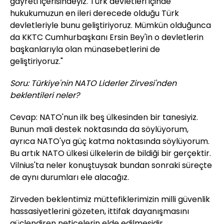
gayreti içerisindeyiz. Türk devletleri içinde
hukukumuzun en ileri derecede olduğu Türk
devletleriyle bunu geliştiriyoruz. Mümkün olduğunca
da KKTC Cumhurbaşkanı Ersin Bey'in o devletlerin
başkanlarıyla olan münasebetlerini de
geliştiriyoruz."
Soru: Türkiye'nin NATO Liderler Zirvesi'nden
beklentileri neler?
Cevap: NATO'nun ilk beş ülkesinden bir tanesiyiz.
Bunun mali destek noktasında da söylüyorum,
ayrıca NATO'ya güç katma noktasında söylüyorum.
Bu artık NATO ülkesi ülkelerin de bildiği bir gerçektir.
Vilnius'ta neler konuştuysak bundan sonraki süreçte
de aynı durumları ele alacağız.
Zirveden beklentimiz müttefiklerimizin milli güvenlik
hassasiyetlerini gözeten, ittifak dayanışmasını
güçlendiren neticelerin elde edilmesidir.