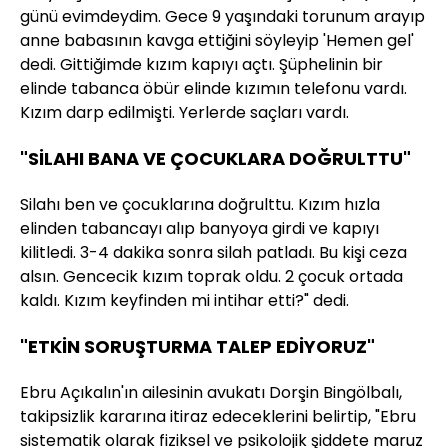
günü evimdeydim. Gece 9 yaşındaki torunum arayıp
anne babasının kavga ettiğini söyleyip 'Hemen gel'
dedi. Gittiğimde kızım kapıyı açtı. Şüphelinin bir
elinde tabanca öbür elinde kızımın telefonu vardı.
Kızım darp edilmişti. Yerlerde saçları vardı.
"SİLAHI BANA VE ÇOCUKLARA DOĞRULTTU"
Silahı ben ve çocuklarına doğrulttu. Kızım hızla
elinden tabancayı alıp banyoya girdi ve kapıyı
kilitledi. 3-4 dakika sonra silah patladı. Bu kişi ceza
alsın. Gencecik kızım toprak oldu. 2 çocuk ortada
kaldı. Kızım keyfinden mi intihar etti?" dedi.
"ETKİN SORUŞTURMA TALEP EDİYORUZ"
Ebru Açıkalın'ın ailesinin avukatı Dorşin Bingölbalı,
takipsizlik kararına itiraz edeceklerini belirtip, "Ebru
sistematik olarak fiziksel ve psikolojik şiddete maruz