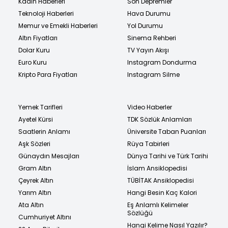
Kadın Haberleri
Son Depremler
Teknoloji Haberleri
Hava Durumu
Memur ve Emekli Haberleri
Yol Durumu
Altın Fiyatları
Sinema Rehberi
Dolar Kuru
TV Yayın Akışı
Euro Kuru
Instagram Dondurma
Kripto Para Fiyatları
Instagram Silme
Yemek Tarifleri
Video Haberler
Ayetel Kürsi
TDK Sözlük Anlamları
Saatlerin Anlamı
Üniversite Taban Puanları
Aşk Sözleri
Rüya Tabirleri
Günaydın Mesajları
Dünya Tarihi ve Türk Tarihi
Gram Altın
İslam Ansiklopedisi
Çeyrek Altın
TÜBİTAK Ansiklopedisi
Yarım Altın
Hangi Besin Kaç Kalori
Ata Altın
Eş Anlamlı Kelimeler
Sözlüğü
Cumhuriyet Altını
Hangi Kelime Nasıl Yazılır?