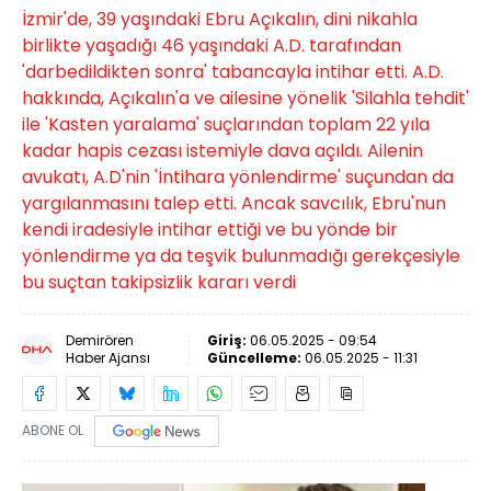
İzmir'de, 39 yaşındaki Ebru Açıkalın, dini nikahla
birlikte yaşadığı 46 yaşındaki A.D. tarafından
'darbedildikten sonra' tabancayla intihar etti. A.D.
hakkında, Açıkalın'a ve ailesine yönelik 'Silahla tehdit'
ile 'Kasten yaralama' suçlarından toplam 22 yıla
kadar hapis cezası istemiyle dava açıldı. Ailenin
avukatı, A.D'nin 'İntihara yönlendirme' suçundan da
yargılanmasını talep etti. Ancak savcılık, Ebru'nun
kendi iradesiyle intihar ettiği ve bu yönde bir
yönlendirme ya da teşvik bulunmadığı gerekçesiyle
bu suçtan takipsizlik kararı verdi
Demirören
Giriş:
06.05.2025 - 09:54
Haber Ajansı
Güncelleme:
06.05.2025 - 11:31
ABONE OL