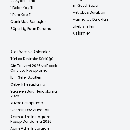
22 Ayar Bilezik
En Güzel Sözler
1 Dolar Kaç TL
Metrobüs Durakları
1 Euro Kaç TL
Marmaray Durakları
Canlı Maç Sonuçları
Erkek İsimleri
Süper Lig Puan Durumu
Kız İsimleri
Atasözleri ve Anlamları
Türkçe Deyimler Sözlüğü
Çin Takvimi 2026 ve Bebek
Cinsiyeti Hesaplama
İETT Sefer Saatleri
Gebelik Hesaplama
Yükselen Burç Hesaplama
2026
Yüzde Hesaplama
Geçmiş Döviz Fiyatları
Adım Adım Instagram
Hesap Dondurma 2026
Adım Adım Instagram