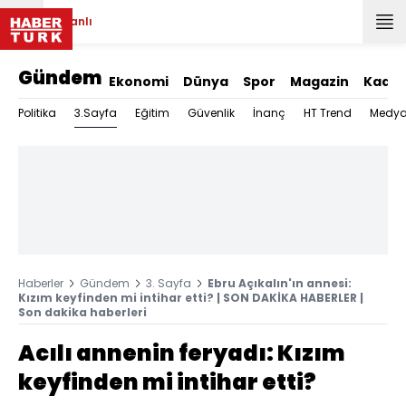
Canlı
Gündem
Ekonomi
Dünya
Spor
Magazin
Kadın
3.Sayfa
Politika
Eğitim
Güvenlik
İnanç
HT Trend
Medy
Haberler
Gündem
3. Sayfa
Ebru Açıkalın'ın annesi:
Kızım keyfinden mi intihar etti? | SON DAKİKA HABERLER |
Son dakika haberleri
Acılı annenin feryadı: Kızım
keyfinden mi intihar etti?