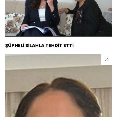
Yüklendi
:
8.69%
Sesi
Oynatma
Aç
Hızı
ŞÜPHELİ SİLAHLA TEHDİT ETTİ