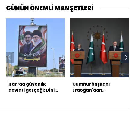
GÜNÜN ÖNEMLİ MANŞETLERİ
İran’da güvenlik
Cumhurbaşkanı
devleti gerçeği: Dini
Erdoğan'dan
lider babasının
açıklamalar
cenazesine gitmek
istedi, sistemi izin
vermedi