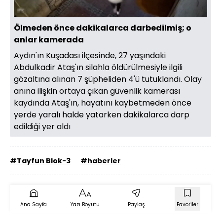
Sesi
Oynatma
Aç
Hızı
Ölmeden önce dakikalarca darbedilmiş; o
anlar kamerada
Aydın'ın Kuşadası ilçesinde, 27 yaşındaki
Abdulkadir Ataş'ın silahla öldürülmesiyle ilgili
gözaltına alınan 7 şüpheliden 4'ü tutuklandı. Olay
anına ilişkin ortaya çıkan güvenlik kamerası
kaydında Ataş'ın, hayatını kaybetmeden önce
yerde yaralı halde yatarken dakikalarca darp
edildiği yer aldı
#Tayfun Blok-3
#haberler
Ana Sayfa
Yazı Boyutu
Paylaş
Favoriler