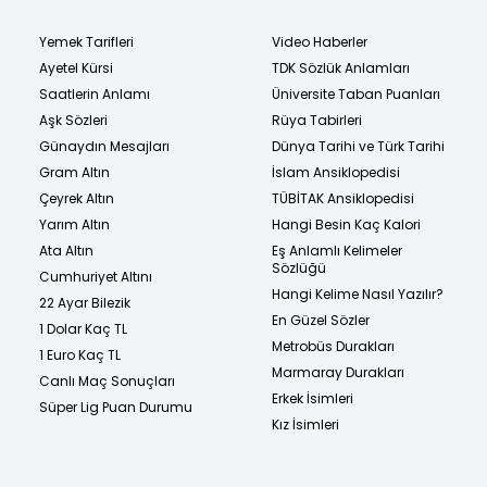
Yemek Tarifleri
Video Haberler
Ayetel Kürsi
TDK Sözlük Anlamları
Saatlerin Anlamı
Üniversite Taban Puanları
Aşk Sözleri
Rüya Tabirleri
Günaydın Mesajları
Dünya Tarihi ve Türk Tarihi
Gram Altın
İslam Ansiklopedisi
Çeyrek Altın
TÜBİTAK Ansiklopedisi
Yarım Altın
Hangi Besin Kaç Kalori
Ata Altın
Eş Anlamlı Kelimeler
Sözlüğü
Cumhuriyet Altını
Hangi Kelime Nasıl Yazılır?
22 Ayar Bilezik
En Güzel Sözler
1 Dolar Kaç TL
Metrobüs Durakları
1 Euro Kaç TL
Marmaray Durakları
Canlı Maç Sonuçları
Erkek İsimleri
Süper Lig Puan Durumu
Kız İsimleri