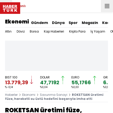
Canlı
Ekonomi
Gündem
Dünya
Spor
Magazin
Kadı
Altın
Döviz
Borsa
Kap Haberleri
Kripto Para
İş Yaşam
O
BIST 100
DOLAR
EURO
GRAM 
13.779,39
47,7192
55,1766
6.6
%-0,14
%0,04
%0,03
%0,18
Haberler
Ekonomi
Savunma Sanayi
ROKETSAN üretimi
füze, hareketli su üstü hedefini başarıyla imha etti
ROKETSAN üretimi füze,