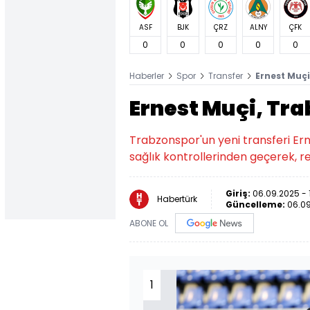
ASF
BJK
ÇRZ
ALNY
ÇFK
0
0
0
0
0
Haberler
Spor
Transfer
Ernest Muçi
Ernest Muçi, Tr
Trabzonspor'un yeni transferi Ern
sağlık kontrollerinden geçerek, 
Giriş:
06.09.2025 - 
Habertürk
Güncelleme:
06.09
ABONE OL
1