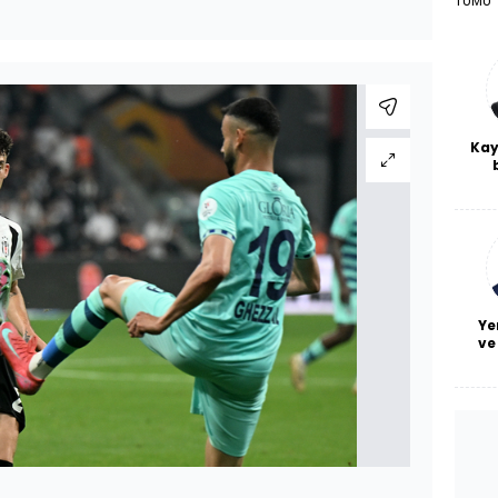
TÜMÜ
Kay
De
haf
a
bl
Ye
ve