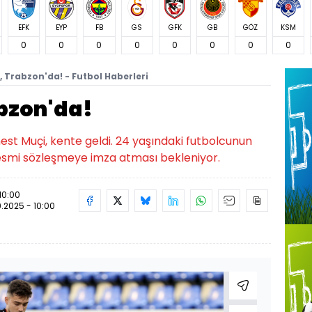
EFK
EYP
FB
GS
GFK
GB
GÖZ
KSM
0
0
0
0
0
0
0
0
, Trabzon'da! - Futbol Haberleri
abzon'da!
est Muçi, kente geldi. 24 yaşındaki futbolcunun
resmi sözleşmeye imza atması bekleniyor.
10:00
.2025 - 10:00