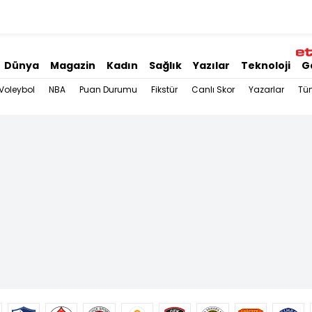
Dünya
Magazin
Kadın
Sağlık
Yazılar
Teknoloji
G
Voleybol
NBA
Puan Durumu
Fikstür
Canlı Skor
Yazarlar
Tü