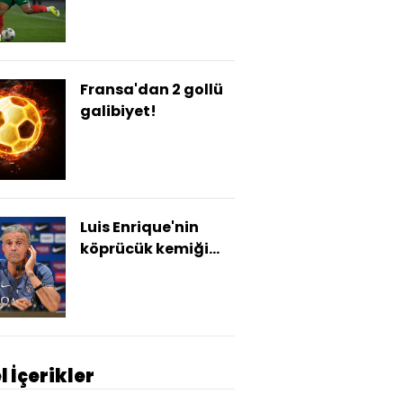
Fransa'dan 2 gollü
galibiyet!
Luis Enrique'nin
köprücük kemiği
kırıldı!
l İçerikler