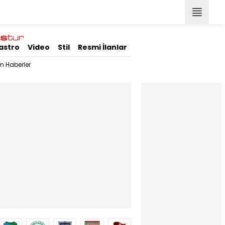
astro
Video
Stil
Resmi İlanlar
m Haberler