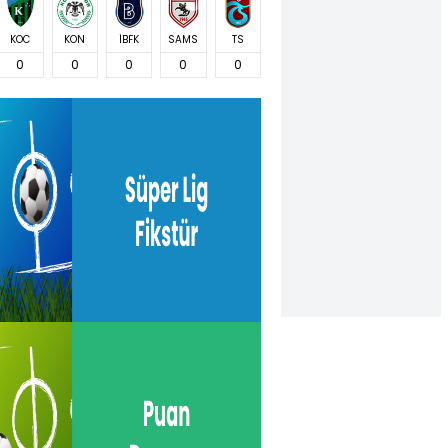
KOC
KON
İBFK
SAMS
TS
0
0
0
0
0