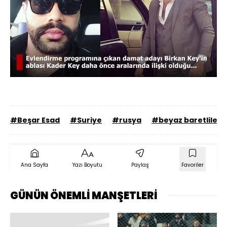
Yüklendi
:
42.98%
Sesi
Oynatma
480
Aç
Hızı
#Beşar Esad
#Suriye
#rusya
#beyaz baretliler
Ana Sayfa
Yazı Boyutu
Paylaş
Favoriler
GÜNÜN ÖNEMLİ MANŞETLERİ