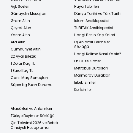
Aşk Sözleri
Rüya Tabirleri
Günaydın Mesajları
Dünya Tarihi ve Türk Tarihi
Gram Altın
İslam Ansiklopedisi
Çeyrek Altın
TÜBİTAK Ansiklopedisi
Yarım Altın
Hangi Besin Kaç Kalori
Ata Altın
Eş Anlamlı Kelimeler
Sözlüğü
Cumhuriyet Altını
Hangi Kelime Nasıl Yazılır?
22 Ayar Bilezik
En Güzel Sözler
1 Dolar Kaç TL
Metrobüs Durakları
1 Euro Kaç TL
Marmaray Durakları
Canlı Maç Sonuçları
Erkek İsimleri
Süper Lig Puan Durumu
Kız İsimleri
Atasözleri ve Anlamları
Türkçe Deyimler Sözlüğü
Çin Takvimi 2026 ve Bebek
Cinsiyeti Hesaplama