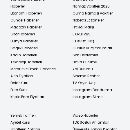
Haberler
Namaz Vakitleri 2026
Ekonomi Haberleri
Cuma Namazı Vakitleri
Güncel Haberler
Nöbetçi Eczaneler
Magazin Haberleri
İstiklal Marşı
Spor Haberleri
E Okul VBS
Dünya Haberleri
E Devlet Giriş
Sağlık Haberleri
Günlük Burç Yorumları
Kadın Haberleri
Son Depremler
Teknoloji Haberleri
Hava Durumu
Memur ve Emekli Haberleri
Yol Durumu
Altın Fiyatları
Sinema Rehberi
Dolar Kuru
TV Yayın Akışı
Euro Kuru
Instagram Dondurma
Kripto Para Fiyatları
Instagram Silme
Yemek Tarifleri
Video Haberler
Ayetel Kürsi
TDK Sözlük Anlamları
Saatlerin Anlamı
Üniversite Taban Puanları