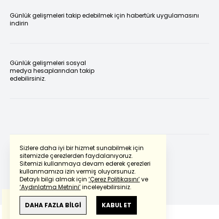
Günlük gelişmeleri takip edebilmek için habertürk uygulamasını
indirin
Günlük gelişmeleri sosyal
medya hesaplarından takip
edebilirsiniz.
Sizlere daha iyi bir hizmet sunabilmek için
sitemizde çerezlerden faydalanıyoruz.
Sitemizi kullanmaya devam ederek çerezleri
Powered by
Translate
kullanmamıza izin vermiş oluyorsunuz.
Detaylı bilgi almak için
‘Çerez Politikasını’
ve
‘Aydınlatma Metnini’
inceleyebilirsiniz.
Bu çeviride
Google Translete
kullanılmıştır.
Anlam ve çeviri hatalarından
haberturk.com
DAHA FAZLA BİLGİ
KABUL ET
sorumlu değildir.