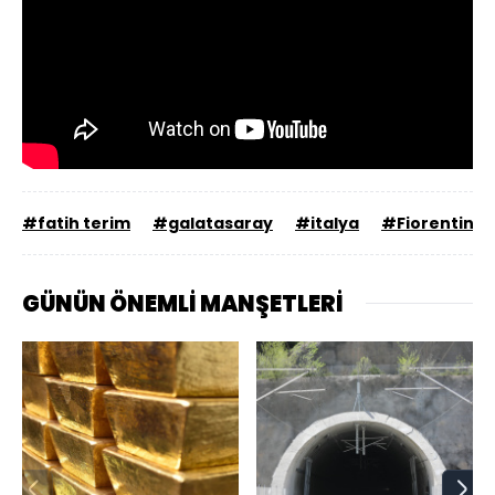
#fatih terim
#galatasaray
#italya
#Fiorentina
GÜNÜN ÖNEMLİ MANŞETLERİ