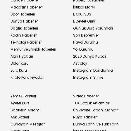
Güncel Haberler
Nöbetçi Eczaneler
Magazin Haberleri
İstiklal Marşı
Spor Haberleri
E Okul VBS
Dünya Haberleri
E Devlet Giriş
Sağlık Haberleri
Günlük Burç Yorumları
Kadın Haberleri
Son Depremler
Teknoloji Haberleri
Hava Durumu
Memur ve Emekli Haberleri
Yol Durumu
Altın Fiyatları
2026 Dünya Kupası
Dolar Kuru
Astroloji
Euro Kuru
Instagram Dondurma
Kripto Para Fiyatları
Instagram Silme
Yemek Tarifleri
Video Haberler
Ayetel Kürsi
TDK Sözlük Anlamları
Saatlerin Anlamı
Üniversite Taban Puanları
Aşk Sözleri
Rüya Tabirleri
Günaydın Mesajları
Dünya Tarihi ve Türk Tarihi