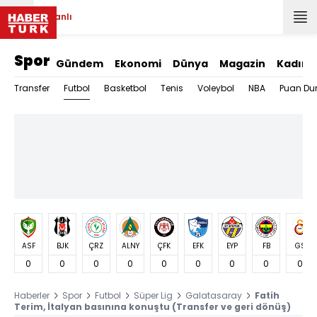
Canlı
Spor
Gündem
Ekonomi
Dünya
Magazin
Kadın
Futbol
Transfer
Basketbol
Tenis
Voleybol
NBA
Puan Du
ASF
BJK
ÇRZ
ALNY
ÇFK
EFK
EYP
FB
GS
0
0
0
0
0
0
0
0
0
Haberler
Spor
Futbol
Süper Lig
Galatasaray
Fatih
Terim, İtalyan basınına konuştu (Transfer ve geri dönüş)