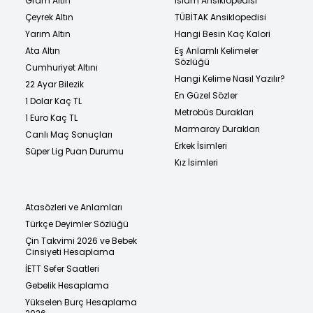
Gram Altın
İslam Ansiklopedisi
Çeyrek Altın
TÜBİTAK Ansiklopedisi
Yarım Altın
Hangi Besin Kaç Kalori
Ata Altın
Eş Anlamlı Kelimeler
Sözlüğü
Cumhuriyet Altını
Hangi Kelime Nasıl Yazılır?
22 Ayar Bilezik
En Güzel Sözler
1 Dolar Kaç TL
Metrobüs Durakları
1 Euro Kaç TL
Marmaray Durakları
Canlı Maç Sonuçları
Erkek İsimleri
Süper Lig Puan Durumu
Kız İsimleri
Atasözleri ve Anlamları
Türkçe Deyimler Sözlüğü
Çin Takvimi 2026 ve Bebek
Cinsiyeti Hesaplama
İETT Sefer Saatleri
Gebelik Hesaplama
Yükselen Burç Hesaplama