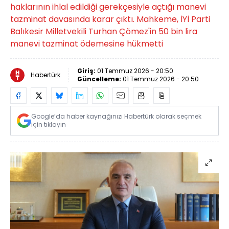
haklarının ihlal edildiği gerekçesiyle açtığı manevi
tazminat davasında karar çıktı. Mahkeme, İYİ Parti
Balıkesir Milletvekili Turhan Çömez'in 50 bin lira
manevi tazminat ödemesine hükmetti
Giriş:
01 Temmuz 2026 - 20:50
Habertürk
Güncelleme:
01 Temmuz 2026 - 20:50
Google’da haber kaynağınızı Habertürk olarak seçmek
için tıklayın