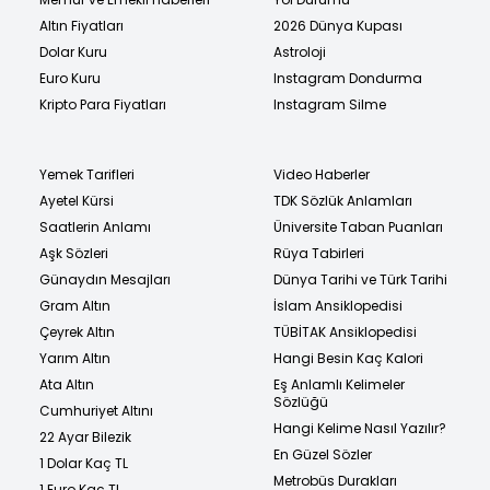
Altın Fiyatları
2026 Dünya Kupası
Dolar Kuru
Astroloji
Euro Kuru
Instagram Dondurma
Kripto Para Fiyatları
Instagram Silme
Yemek Tarifleri
Video Haberler
Ayetel Kürsi
TDK Sözlük Anlamları
Saatlerin Anlamı
Üniversite Taban Puanları
Aşk Sözleri
Rüya Tabirleri
Günaydın Mesajları
Dünya Tarihi ve Türk Tarihi
Gram Altın
İslam Ansiklopedisi
Çeyrek Altın
TÜBİTAK Ansiklopedisi
Yarım Altın
Hangi Besin Kaç Kalori
Ata Altın
Eş Anlamlı Kelimeler
Sözlüğü
Cumhuriyet Altını
Hangi Kelime Nasıl Yazılır?
22 Ayar Bilezik
En Güzel Sözler
1 Dolar Kaç TL
Metrobüs Durakları
1 Euro Kaç TL