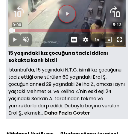
Videoyu
Süre
0:00
Toplam
5:13
Oynat
Yüklendi
:
3.16%
Süre
1x
Oynat
Sesi
Oynatma
Mini
Tam
Aç
Hızı
oynatıcı
Ekran
15 yaşındaki kız çocuğuna taciz iddiası
sokakta kanlı bitti!
İstanbul'da, 15 yaşındaki N.T.G. isimli kız çocuğunu
taciz ettiği öne sürülen 60 yaşındaki Erol Ş.,
çocuğun annesi 29 yaşındaki Zeliha Z., amcası aynı
yaştaki Mehmet G. ve Zeliha Z.'nin eski eşi 24
yaşındaki Serkan A. tarafından tekme ve
yumruklarla darp edildi. Dubayla başına vurulan
Erol Ş., ekmek...
Daha Fazla Göster
#Mehmet Nuri Ersoy
#turhan çömez tazminat