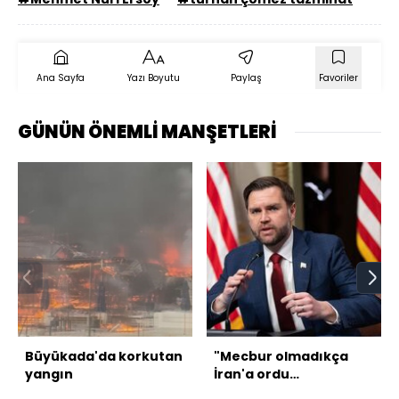
Ana Sayfa
Yazı Boyutu
Paylaş
Favoriler
GÜNÜN ÖNEMLİ MANŞETLERİ
Büyükada'da korkutan
"Mecbur olmadıkça
yangın
İran'a ordu
göndermeyeceğiz"