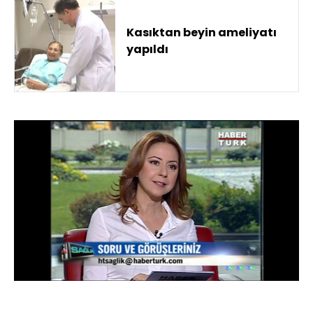
Kasıktan beyin ameliyatı
yapıldı
Yüklendi
:
100.00%
Sesi
Oynatma
Aç
Hızı