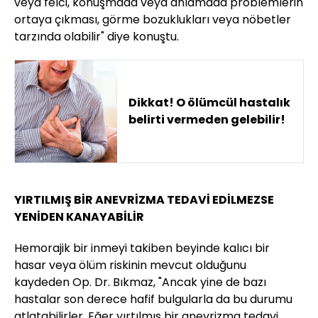
veya felci, konuşmada veya anlamada problemlerin
ortaya çıkması, görme bozuklukları veya nöbetler
tarzında olabilir" diye konuştu.
Dikkat! O ölümcül hastalık
belirti vermeden gelebilir!
YIRTILMIŞ BİR ANEVRİZMA TEDAVİ EDİLMEZSE
YENİDEN KANAYABİLİR
Hemorajik bir inmeyi takiben beyinde kalıcı bir
hasar veya ölüm riskinin mevcut olduğunu
kaydeden Op. Dr. Bıkmaz, "Ancak yine de bazı
hastalar son derece hafif bulgularla da bu durumu
atlatabilirler. Eğer yırtılmış bir anevrizma tedavi