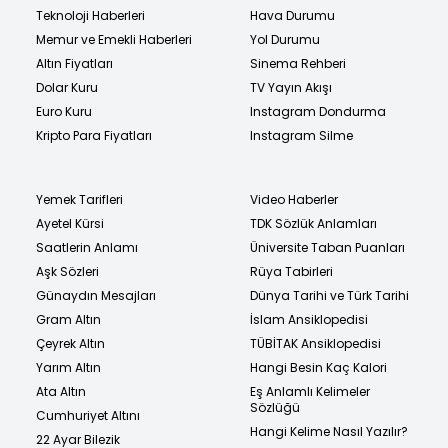
Teknoloji Haberleri
Hava Durumu
Memur ve Emekli Haberleri
Yol Durumu
Altın Fiyatları
Sinema Rehberi
Dolar Kuru
TV Yayın Akışı
Euro Kuru
Instagram Dondurma
Kripto Para Fiyatları
Instagram Silme
Yemek Tarifleri
Video Haberler
Ayetel Kürsi
TDK Sözlük Anlamları
Saatlerin Anlamı
Üniversite Taban Puanları
Aşk Sözleri
Rüya Tabirleri
Günaydın Mesajları
Dünya Tarihi ve Türk Tarihi
Gram Altın
İslam Ansiklopedisi
Çeyrek Altın
TÜBİTAK Ansiklopedisi
Yarım Altın
Hangi Besin Kaç Kalori
Ata Altın
Eş Anlamlı Kelimeler
Sözlüğü
Cumhuriyet Altını
Hangi Kelime Nasıl Yazılır?
22 Ayar Bilezik