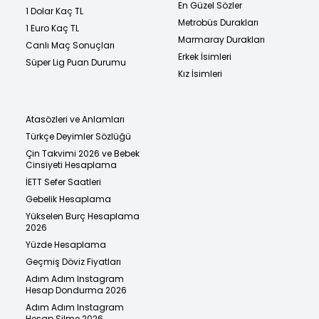
En Güzel Sözler
1 Dolar Kaç TL
Metrobüs Durakları
1 Euro Kaç TL
Marmaray Durakları
Canlı Maç Sonuçları
Erkek İsimleri
Süper Lig Puan Durumu
Kız İsimleri
Atasözleri ve Anlamları
Türkçe Deyimler Sözlüğü
Çin Takvimi 2026 ve Bebek
Cinsiyeti Hesaplama
İETT Sefer Saatleri
Gebelik Hesaplama
Yükselen Burç Hesaplama
2026
Yüzde Hesaplama
Geçmiş Döviz Fiyatları
Adım Adım Instagram
Hesap Dondurma 2026
Adım Adım Instagram
Hesap Silme 2026