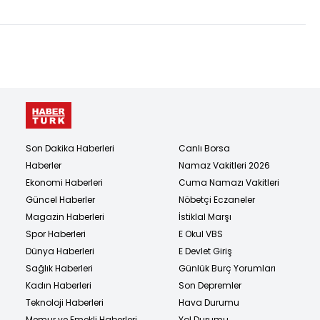
Son Dakika Haberleri
Canlı Borsa
Haberler
Namaz Vakitleri 2026
Ekonomi Haberleri
Cuma Namazı Vakitleri
Güncel Haberler
Nöbetçi Eczaneler
Magazin Haberleri
İstiklal Marşı
Spor Haberleri
E Okul VBS
Dünya Haberleri
E Devlet Giriş
Sağlık Haberleri
Günlük Burç Yorumları
Kadın Haberleri
Son Depremler
Teknoloji Haberleri
Hava Durumu
Memur ve Emekli Haberleri
Yol Durumu