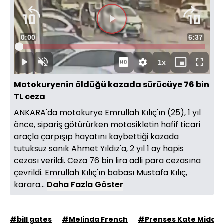
Videoyu
Süre
0:00
Toplam
6:37
Oynat
Yüklendi
:
2.50%
Süre
1x
Oynat
Sesi
Oynatma
Mini
Tam
Aç
Hızı
oynatıcı
Ekran
Motokuryenin öldüğü kazada sürücüye 76 bin
TL ceza
ANKARA'da motokurye Emrullah Kılıç'ın (25), 1 yıl
önce, sipariş götürürken motosikletin hafif ticari
araçla çarpışıp hayatını kaybettiği kazada
tutuksuz sanık Ahmet Yıldız'a, 2 yıl 1 ay hapis
cezası verildi. Ceza 76 bin lira adli para cezasına
çevrildi. Emrullah Kılıç'ın babası Mustafa Kılıç,
karara...
Daha Fazla Göster
#bill gates
#Melinda French
#Prenses Kate Middle