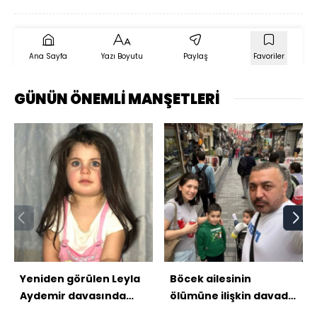
Ana Sayfa
Yazı Boyutu
Paylaş
Favoriler
GÜNÜN ÖNEMLİ MANŞETLERİ
Yeniden görülen Leyla
Böcek ailesinin
Aydemir davasında
ölümüne ilişkin davada
karar açıklandı!
mütalaa açıklandı