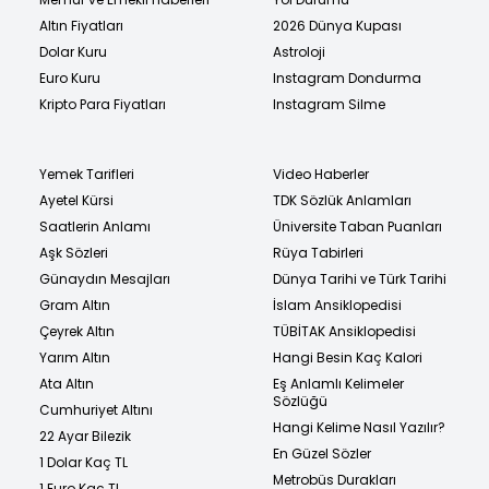
Altın Fiyatları
2026 Dünya Kupası
Dolar Kuru
Astroloji
Euro Kuru
Instagram Dondurma
Kripto Para Fiyatları
Instagram Silme
Yemek Tarifleri
Video Haberler
Ayetel Kürsi
TDK Sözlük Anlamları
Saatlerin Anlamı
Üniversite Taban Puanları
Aşk Sözleri
Rüya Tabirleri
Günaydın Mesajları
Dünya Tarihi ve Türk Tarihi
Gram Altın
İslam Ansiklopedisi
Çeyrek Altın
TÜBİTAK Ansiklopedisi
Yarım Altın
Hangi Besin Kaç Kalori
Ata Altın
Eş Anlamlı Kelimeler
Sözlüğü
Cumhuriyet Altını
Hangi Kelime Nasıl Yazılır?
22 Ayar Bilezik
En Güzel Sözler
1 Dolar Kaç TL
Metrobüs Durakları
1 Euro Kaç TL