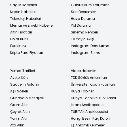
Sağlık Haberleri
Günlük Burç Yorumları
Kadın Haberleri
Son Depremler
Teknoloji Haberleri
Hava Durumu
Memur ve Emekli Haberleri
Yol Durumu
Altın Fiyatları
Sinema Rehberi
Dolar Kuru
TV Yayın Akışı
Euro Kuru
Instagram Dondurma
Kripto Para Fiyatları
Instagram Silme
Yemek Tarifleri
Video Haberler
Ayetel Kürsi
TDK Sözlük Anlamları
Saatlerin Anlamı
Üniversite Taban Puanları
Aşk Sözleri
Rüya Tabirleri
Günaydın Mesajları
Dünya Tarihi ve Türk Tarihi
Gram Altın
İslam Ansiklopedisi
Çeyrek Altın
TÜBİTAK Ansiklopedisi
Yarım Altın
Hangi Besin Kaç Kalori
Ata Altın
Eş Anlamlı Kelimeler