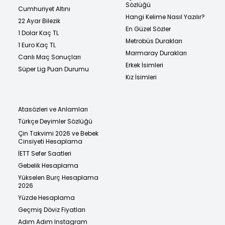
Sözlüğü
Cumhuriyet Altını
Hangi Kelime Nasıl Yazılır?
22 Ayar Bilezik
En Güzel Sözler
1 Dolar Kaç TL
Metrobüs Durakları
1 Euro Kaç TL
Marmaray Durakları
Canlı Maç Sonuçları
Erkek İsimleri
Süper Lig Puan Durumu
Kız İsimleri
Atasözleri ve Anlamları
Türkçe Deyimler Sözlüğü
Çin Takvimi 2026 ve Bebek
Cinsiyeti Hesaplama
İETT Sefer Saatleri
Gebelik Hesaplama
Yükselen Burç Hesaplama
2026
Yüzde Hesaplama
Geçmiş Döviz Fiyatları
Adım Adım Instagram