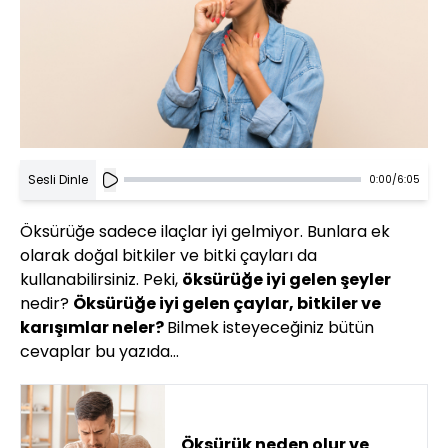
Sesli Dinle
0:00
/
6:05
Öksürüğe sadece ilaçlar iyi gelmiyor. Bunlara ek
olarak doğal bitkiler ve bitki çayları da
kullanabilirsiniz. Peki,
öksürüğe iyi gelen şeyler
nedir?
Öksürüğe iyi gelen çaylar, bitkiler ve
karışımlar neler?
Bilmek isteyeceğiniz bütün
cevaplar bu yazıda…
Öksürük neden olur ve