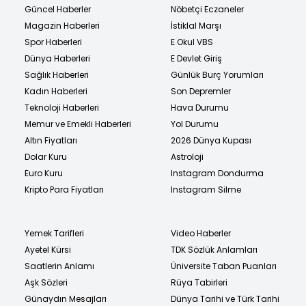
Güncel Haberler
Nöbetçi Eczaneler
Magazin Haberleri
İstiklal Marşı
Spor Haberleri
E Okul VBS
Dünya Haberleri
E Devlet Giriş
Sağlık Haberleri
Günlük Burç Yorumları
Kadın Haberleri
Son Depremler
Teknoloji Haberleri
Hava Durumu
Memur ve Emekli Haberleri
Yol Durumu
Altın Fiyatları
2026 Dünya Kupası
Dolar Kuru
Astroloji
Euro Kuru
Instagram Dondurma
Kripto Para Fiyatları
Instagram Silme
Yemek Tarifleri
Video Haberler
Ayetel Kürsi
TDK Sözlük Anlamları
Saatlerin Anlamı
Üniversite Taban Puanları
Aşk Sözleri
Rüya Tabirleri
Günaydın Mesajları
Dünya Tarihi ve Türk Tarihi