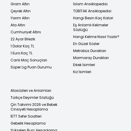
Gram Altın
İslam Ansiklopedisi
Çeyrek Altın
TÜBİTAK Ansiklopedisi
Yarım Altın
Hangi Besin Kaç Kalori
Ata Altın
Eş Anlamlı Kelimeler
Sözlüğü
Cumhuriyet Altını
Hangi Kelime Nasıl Yazılır?
22 Ayar Bilezik
En Güzel Sözler
1 Dolar Kaç TL
Metrobüs Durakları
1 Euro Kaç TL
Marmaray Durakları
Canlı Maç Sonuçları
Erkek İsimleri
Süper Lig Puan Durumu
Kız İsimleri
Atasözleri ve Anlamları
Türkçe Deyimler Sözlüğü
Çin Takvimi 2026 ve Bebek
Cinsiyeti Hesaplama
İETT Sefer Saatleri
Gebelik Hesaplama
Yükselen Burç Hesaplama