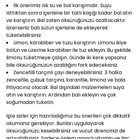
İlk önerimiz ılık su ve bal karışımıdır. Suyu
ılıttıktan sonra içerisine bir tatlı kaşığı kadar bal atın
ve karıştırın. Bal zaten öksürüğünüzü azaltacaktır.
İsterseniz balı sütün içerisine de ekleyerek
tüketebilirsiniz.
Limon, karabiber ve tuzu karıştırın. Limonu ikiye
bölün ve üzerine karabiber ile tuz ekleyin. Bu şekilde
limonu tüketmeye çalışın. Günde iki kere yapsanız
bile öksürüğünüzün azaldığını fark edeceksiniz.
Zencefilli tarçınlı çayı deneyebilirsiniz. 3 halka
zencefile, çubuk tarçına, karanfile, limona ve bala
ihtiyacınız olacak. Bal dışındaki malzemeleri suya
atın ve karıştırın. Ardından balı ekleyin ve çok
soğumadan tüketin.
İşte sizler için hazırladığımız bu önerileri çok dikkatli
okumanız gerekiyor. Bunları uygulayarak
öksürüğünüzü kesebilirsiniz ve vücut direncinizi de
artırabilirsiniz. Sadece önlem amaçlı vitamin ve ilaç