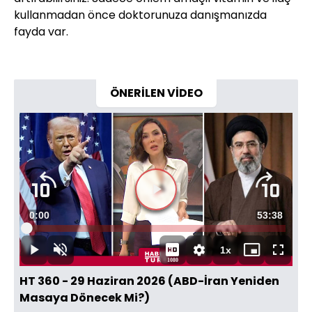
kullanmadan önce doktorunuza danışmanızda
fayda var.
ÖNERİLEN VİDEO
Süre
0:00
Toplam
53:38
Yüklendi
:
0.07%
Süre
1x
Duraklat
Sesi
Oynatma
Mini
Tam
1080
Aç
Hızı
oynatıcı
Ekran
HT 360 - 29 Haziran 2026 (ABD-İran Yeniden
Masaya Dönecek Mi?)