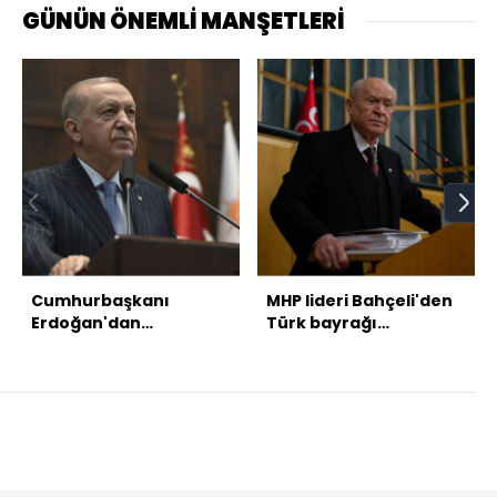
GÜNÜN ÖNEMLİ MANŞETLERİ
Cumhurbaşkanı
MHP lideri Bahçeli'den
Erdoğan'dan
Türk bayrağı
açıklamalar
açıklaması:
Provokasyonların en
ağırıdır, DEM Parti
karar vermelidir