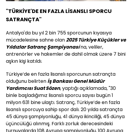
Aç
Hızı
"TÜRKİYE'DE EN FAZLA LİSANSLI SPORCU
SATRANÇTA"
Antalya'da bu yıl 2 bin 755 sporcunun kıyasıya
mücadelesine sahne olan
2025 Türkiye Küçükler ve
Yıldızlar Satranç Şampiyonası
'na, veliler,
antrenörler ve hakemler de dahil olmak üzere 7 bini
aşkın kişi katıldı.
Türkiye’de en fazla lisanslı sporcunun satrançta
olduğunu belirten
İş Bankası Genel Müdür
Yardımcısı Suat Sözen
, yaptığı açıklamada, "30
binle başladığımız lisanslı sporcu sayısı bugün 1
milyon 631 bine ulaştı. Satranç, Türkiye’de en fazla
lisanslı sporcuya sahip spor dalı. 20 yılda satrançta
45 dünya şampiyonluğu, 41 dünya ikinciliği, 45 dünya
üçüncülüğü alınmış. Farklı zorluk derecesindeki
turnuvalarda 108 Avrupa şampiyonluğu, 100 Avrupa