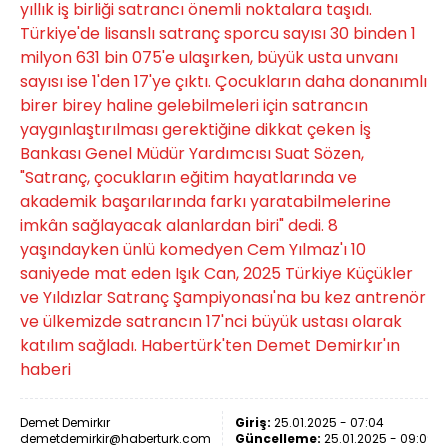
yıllık iş birliği satrancı önemli noktalara taşıdı.
Türkiye'de lisanslı satranç sporcu sayısı 30 binden 1
milyon 631 bin 075'e ulaşırken, büyük usta unvanı
sayısı ise 1'den 17'ye çıktı. Çocukların daha donanımlı
birer birey haline gelebilmeleri için satrancın
yaygınlaştırılması gerektiğine dikkat çeken İş
Bankası Genel Müdür Yardımcısı Suat Sözen,
"Satranç, çocukların eğitim hayatlarında ve
akademik başarılarında farkı yaratabilmelerine
imkân sağlayacak alanlardan biri" dedi. 8
yaşındayken ünlü komedyen Cem Yılmaz'ı 10
saniyede mat eden Işık Can, 2025 Türkiye Küçükler
ve Yıldızlar Satranç Şampiyonası'na bu kez antrenör
ve ülkemizde satrancın 17'nci büyük ustası olarak
katılım sağladı. Habertürk'ten Demet Demirkır'ın
haberi
Demet Demirkır
Giriş:
25.01.2025 - 07:04
demetdemirkir@haberturk.com
Güncelleme:
25.01.2025 - 09:09