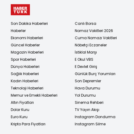
Son Dakika Haberleri
Canlı Borsa
Haberler
Namaz Vakitleri 2026
Ekonomi Haberleri
Cuma Namazı Vakitleri
Güncel Haberler
Nöbetçi Eczaneler
Magazin Haberleri
İstiklal Marşı
Spor Haberleri
E Okul VBS
Dünya Haberleri
E Devlet Giriş
Sağlık Haberleri
Günlük Burç Yorumları
Kadın Haberleri
Son Depremler
Teknoloji Haberleri
Hava Durumu
Memur ve Emekli Haberleri
Yol Durumu
Altın Fiyatları
Sinema Rehberi
Dolar Kuru
TV Yayın Akışı
Euro Kuru
Instagram Dondurma
Kripto Para Fiyatları
Instagram Silme