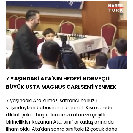
Yüklendi
:
33.24%
Sesi
Oynatma
Aç
Hızı
7 YAŞINDAKİ ATA'NIN HEDEFİ NORVEÇLİ
BÜYÜK USTA MAGNUS CARLSEN'İ YENMEK
7 yaşındaki Ata Yılmaz, satrancı henüz 5
yaşındayken babasından öğrendi. Kısa sürede
dikkat çekici başarılara imza atan ve çeşitli
birincilikler kazanan Ata, sınıf arkadaşlarına da
ilham oldu. Ata'dan sonra sınıftaki 12 çocuk daha