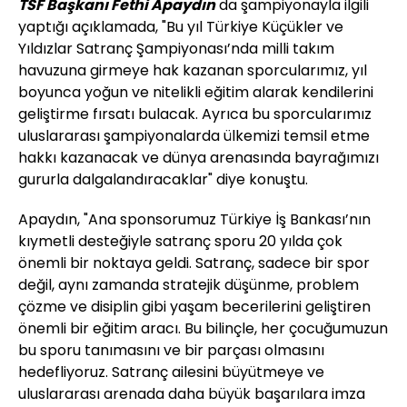
TSF Başkanı Fethi Apaydın
da şampiyonayla ilgili
yaptığı açıklamada, "Bu yıl Türkiye Küçükler ve
Yıldızlar Satranç Şampiyonası’nda milli takım
havuzuna girmeye hak kazanan sporcularımız, yıl
boyunca yoğun ve nitelikli eğitim alarak kendilerini
geliştirme fırsatı bulacak. Ayrıca bu sporcularımız
uluslararası şampiyonalarda ülkemizi temsil etme
hakkı kazanacak ve dünya arenasında bayrağımızı
gururla dalgalandıracaklar" diye konuştu.
Apaydın, "Ana sponsorumuz Türkiye İş Bankası’nın
kıymetli desteğiyle satranç sporu 20 yılda çok
önemli bir noktaya geldi. Satranç, sadece bir spor
değil, aynı zamanda stratejik düşünme, problem
çözme ve disiplin gibi yaşam becerilerini geliştiren
önemli bir eğitim aracı. Bu bilinçle, her çocuğumuzun
bu sporu tanımasını ve bir parçası olmasını
hedefliyoruz. Satranç ailesini büyütmeye ve
uluslararası arenada daha büyük başarılara imza