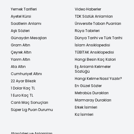
Yemek Tarifleri
Video Haberler
Ayetel Kürsi
TDK Sözlük Anlamları
Saatlerin Anlamı
Üniversite Taban Puanları
Aşk Sözleri
Rüya Tabirleri
Günaydın Mesajları
Dünya Tarihi ve Türk Tarihi
Gram Altın
İslam Ansiklopedisi
Çeyrek Altın
TÜBİTAK Ansiklopedisi
Yarım Altın
Hangi Besin Kaç Kalori
Ata Altın
Eş Anlamlı Kelimeler
Sözlüğü
Cumhuriyet Altını
Hangi Kelime Nasıl Yazılır?
22 Ayar Bilezik
En Güzel Sözler
1 Dolar Kaç TL
Metrobüs Durakları
1 Euro Kaç TL
Marmaray Durakları
Canlı Maç Sonuçları
Erkek İsimleri
Süper Lig Puan Durumu
Kız İsimleri
Atasözleri ve Anlamları