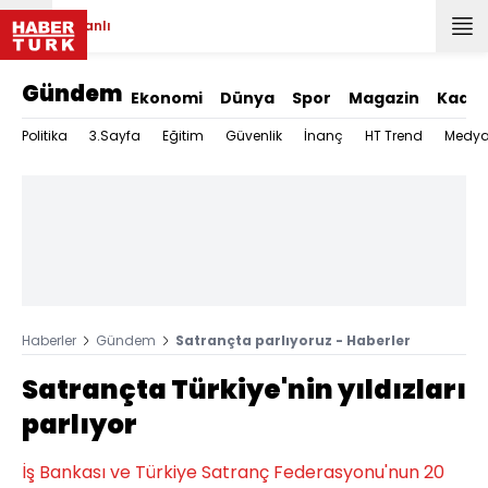
Canlı
Gündem
Ekonomi
Dünya
Spor
Magazin
Kadın
Politika
3.Sayfa
Eğitim
Güvenlik
İnanç
HT Trend
Medy
Haberler
Gündem
Satrançta parlıyoruz - Haberler
Satrançta Türkiye'nin yıldızları
parlıyor
İş Bankası ve Türkiye Satranç Federasyonu'nun 20