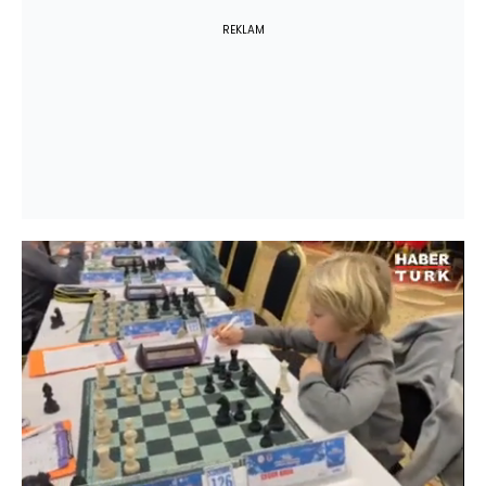
REKLAM
Yüklendi
:
100.00%
Sesi
Oynatma