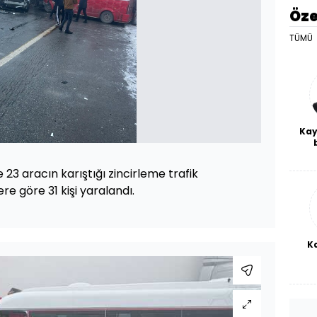
Öze
TÜMÜ
Kay
De
haf
de 23 aracın karıştığı zincirleme trafik
a
bl
re göre 31 kişi yaralandı.
K