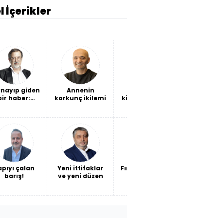
l İçerikler
nayıp giden
Annenin
Beşiktaş 10
THY bil
bir haber:
korkunç ikilemi
kişiyle kazandı
ne söyl
vlet, geçen
Sava
ta 6 bin 314
faturas
det hesabı
büyüm
oke ettirdi!
maliyet
apıyı çalan
Yeni ittifaklar
Fındığın sorunu
Kendi ba
barış!
ve yeni düzen
fiyat değil,
ateş e
verimlilik