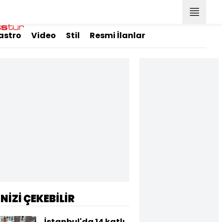
astro
Video
Stil
Resmi İlanlar
İNİZİ ÇEKEBİLİR
İstanbul'da 14 katlı