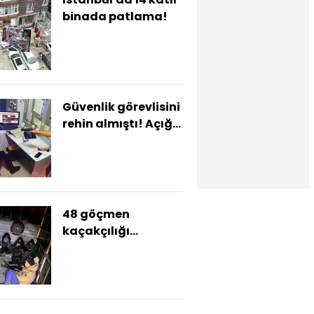
binada patlama!
Güvenlik görevlisini
rehin almıştı! Açığa
alınmış uzman
çavuş çıktı
48 göçmen
kaçakçılığı
şüphelisi yakalandı