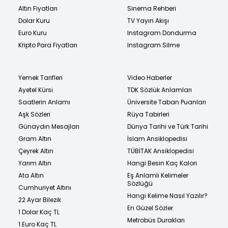
Altın Fiyatları
Sinema Rehberi
Dolar Kuru
TV Yayın Akışı
Euro Kuru
Instagram Dondurma
Kripto Para Fiyatları
Instagram Silme
Yemek Tarifleri
Video Haberler
Ayetel Kürsi
TDK Sözlük Anlamları
Saatlerin Anlamı
Üniversite Taban Puanları
Aşk Sözleri
Rüya Tabirleri
Günaydın Mesajları
Dünya Tarihi ve Türk Tarihi
Gram Altın
İslam Ansiklopedisi
Çeyrek Altın
TÜBİTAK Ansiklopedisi
Yarım Altın
Hangi Besin Kaç Kalori
Ata Altın
Eş Anlamlı Kelimeler
Sözlüğü
Cumhuriyet Altını
Hangi Kelime Nasıl Yazılır?
22 Ayar Bilezik
En Güzel Sözler
1 Dolar Kaç TL
Metrobüs Durakları
1 Euro Kaç TL