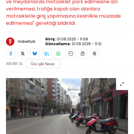
ve meydanlarda motosiklet park edilmesine izin
verilmemesi, ­trafiğe kapalı olan alanlara
motosikletle giriş yapılmasına kesinlikle müsaade
edilmemesi" gerektiği bildirildi.
Giriş:
01.09.2025 - 11:09
Habertürk
Güncelleme:
01.09.2025 - 11:31
ABONE OL