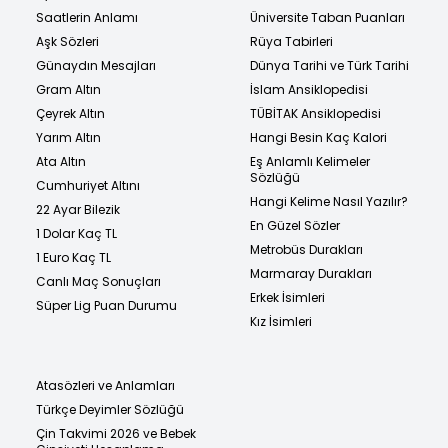
Saatlerin Anlamı
Üniversite Taban Puanları
Aşk Sözleri
Rüya Tabirleri
Günaydın Mesajları
Dünya Tarihi ve Türk Tarihi
Gram Altın
İslam Ansiklopedisi
Çeyrek Altın
TÜBİTAK Ansiklopedisi
Yarım Altın
Hangi Besin Kaç Kalori
Ata Altın
Eş Anlamlı Kelimeler
Sözlüğü
Cumhuriyet Altını
Hangi Kelime Nasıl Yazılır?
22 Ayar Bilezik
En Güzel Sözler
1 Dolar Kaç TL
Metrobüs Durakları
1 Euro Kaç TL
Marmaray Durakları
Canlı Maç Sonuçları
Erkek İsimleri
Süper Lig Puan Durumu
Kız İsimleri
Atasözleri ve Anlamları
Türkçe Deyimler Sözlüğü
Çin Takvimi 2026 ve Bebek