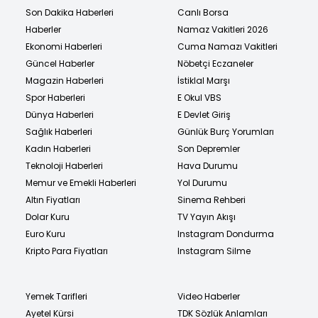
Son Dakika Haberleri
Canlı Borsa
Haberler
Namaz Vakitleri 2026
Ekonomi Haberleri
Cuma Namazı Vakitleri
Güncel Haberler
Nöbetçi Eczaneler
Magazin Haberleri
İstiklal Marşı
Spor Haberleri
E Okul VBS
Dünya Haberleri
E Devlet Giriş
Sağlık Haberleri
Günlük Burç Yorumları
Kadın Haberleri
Son Depremler
Teknoloji Haberleri
Hava Durumu
Memur ve Emekli Haberleri
Yol Durumu
Altın Fiyatları
Sinema Rehberi
Dolar Kuru
TV Yayın Akışı
Euro Kuru
Instagram Dondurma
Kripto Para Fiyatları
Instagram Silme
Yemek Tarifleri
Video Haberler
Ayetel Kürsi
TDK Sözlük Anlamları