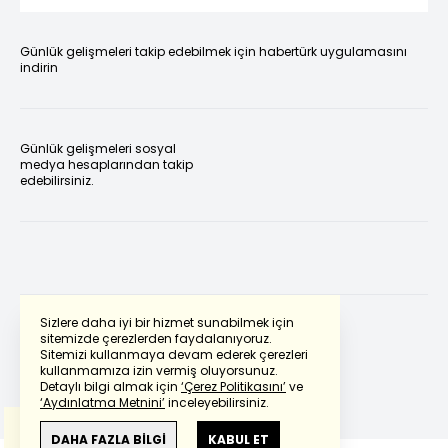
Günlük gelişmeleri takip edebilmek için habertürk uygulamasını
indirin
Günlük gelişmeleri sosyal
medya hesaplarından takip
edebilirsiniz.
Sizlere daha iyi bir hizmet sunabilmek için
sitemizde çerezlerden faydalanıyoruz.
Sitemizi kullanmaya devam ederek çerezleri
Powered by
Translate
kullanmamıza izin vermiş oluyorsunuz.
Detaylı bilgi almak için
‘Çerez Politikasını’
ve
‘Aydınlatma Metnini’
inceleyebilirsiniz.
Bu çeviride
Google Translete
kullanılmıştır.
Anlam ve çeviri hatalarından
haberturk.com
DAHA FAZLA BİLGİ
KABUL ET