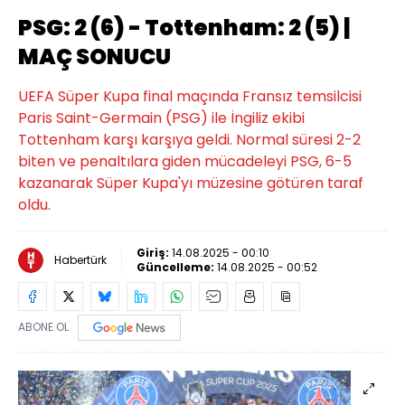
PSG: 2 (6) - Tottenham: 2 (5) |
MAÇ SONUCU
UEFA Süper Kupa final maçında Fransız temsilcisi
Paris Saint-Germain (PSG) ile İngiliz ekibi
Tottenham karşı karşıya geldi. Normal süresi 2-2
biten ve penaltılara giden mücadeleyi PSG, 6-5
kazanarak Süper Kupa'yı müzesine götüren taraf
oldu.
Giriş:
14.08.2025 - 00:10
Habertürk
Güncelleme:
14.08.2025 - 00:52
ABONE OL