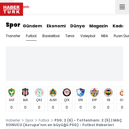
Canlı
Spor
Gündem
Ekonomi
Dünya
Magazin
Kadın
Futbol
Transfer
Basketbol
Tenis
Voleybol
NBA
Puan Du
ASF
BJK
ÇRZ
ALNY
ÇFK
EFK
EYP
FB
GS
0
0
0
0
0
0
0
0
0
Haberler
Spor
Futbol
PSG: 2 (6) - Tottenham: 2 (5) | MAÇ
SONUCU (Avrupa'nın en büyüğü PSG) - Futbol Haberleri