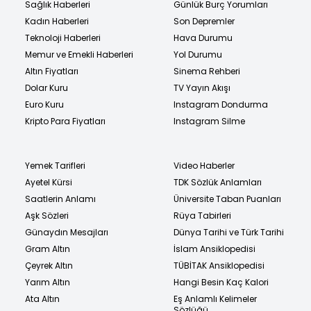
Sağlık Haberleri
Günlük Burç Yorumları
Kadın Haberleri
Son Depremler
Teknoloji Haberleri
Hava Durumu
Memur ve Emekli Haberleri
Yol Durumu
Altın Fiyatları
Sinema Rehberi
Dolar Kuru
TV Yayın Akışı
Euro Kuru
Instagram Dondurma
Kripto Para Fiyatları
Instagram Silme
Yemek Tarifleri
Video Haberler
Ayetel Kürsi
TDK Sözlük Anlamları
Saatlerin Anlamı
Üniversite Taban Puanları
Aşk Sözleri
Rüya Tabirleri
Günaydın Mesajları
Dünya Tarihi ve Türk Tarihi
Gram Altın
İslam Ansiklopedisi
Çeyrek Altın
TÜBİTAK Ansiklopedisi
Yarım Altın
Hangi Besin Kaç Kalori
Ata Altın
Eş Anlamlı Kelimeler
Sözlüğü