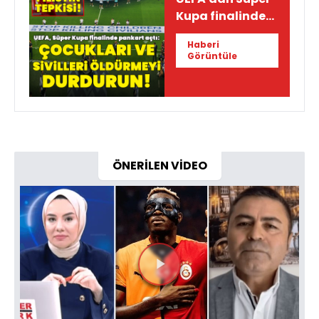
Kupa finalinde
pankart!
Haberi
Görüntüle
ÖNERİLEN VİDEO
Videoyu
Oynat