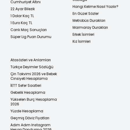
Cumhuriyet Altını
Hangi Kelime Nasıl Yazılır?
22 Ayar Bilezik
En Güzel Sözler
1 Dolar Kaç TL
Metrobüs Durakları
1 Euro Kaç TL
Marmaray Durakları
Canlı Maç Sonuçları
Erkek İsimleri
Süper Lig Puan Durumu
Kız İsimleri
Atasözleri ve Anlamları
Türkçe Deyimler Sözlüğü
Çin Takvimi 2026 ve Bebek
Cinsiyeti Hesaplama
İETT Sefer Saatleri
Gebelik Hesaplama
Yükselen Burç Hesaplama
2026
Yüzde Hesaplama
Geçmiş Döviz Fiyatları
Adım Adım Instagram
Hesap Dondurma 2026