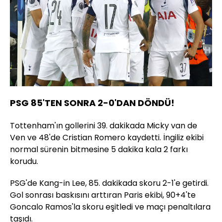
PSG 85'TEN SONRA 2-0'DAN DÖNDÜ!
Tottenham'ın gollerini 39. dakikada Micky van de
Ven ve 48'de Cristian Romero kaydetti. İngiliz ekibi
normal sürenin bitmesine 5 dakika kala 2 farkı
korudu.
PSG'de Kang-in Lee, 85. dakikada skoru 2-1'e getirdi.
Gol sonrası baskısını arttıran Paris ekibi, 90+4'te
Goncalo Ramos'la skoru eşitledi ve maçı penaltılara
taşıdı.